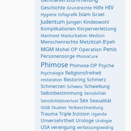
HIV
Geschichte
Hilfe
Grundrechte
Islam
Israel
Hygiene
Infografik
Judentum
Jungen
Kindeswohl
Komplikationen
Körperverletzung
Manhood
Masturbation
Medizin
Menschenrechte
Metzitzah B'peh
MGM
Penis
Mohel
OP
Operation
Personensorge
PhimoCure
Phimose
Phimose-OP
Psyche
Religionsfreiheit
Psychologie
Restoring
Schmerz
restoration
Schmerzen
Schwellung
Schweiz
Selbstbestimmung
Sensibilität
Sex
Sexualität
Sensibilitätsverlust
StGB
Studien
Teilbeschneidung
Trauma
Triple Inzision
Uganda
Unversehrtheit
Urologe
Urologie
USA
verengung
verfassungswidrig