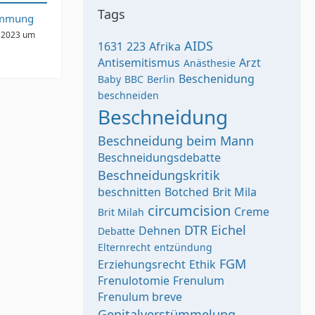
Tags
immung
 2023 um
AIDS
1631
223
Afrika
Antisemitismus
Arzt
Anästhesie
Beschenidung
Baby
BBC
Berlin
beschneiden
Beschneidung
Beschneidung beim Mann
Beschneidungsdebatte
Beschneidungskritik
beschnitten
Botched
Brit Mila
circumcision
Creme
Brit Milah
DTR
Eichel
Dehnen
Debatte
Elternrecht
entzündung
FGM
Erziehungsrecht
Ethik
Frenulotomie
Frenulum
Frenulum breve
Genitalverstümmelung