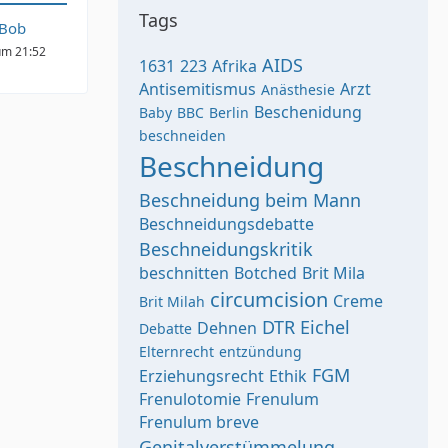
Tags
rBob
um 21:52
AIDS
1631
223
Afrika
Antisemitismus
Arzt
Anästhesie
Beschenidung
Baby
BBC
Berlin
beschneiden
Beschneidung
Beschneidung beim Mann
Beschneidungsdebatte
Beschneidungskritik
beschnitten
Botched
Brit Mila
circumcision
Creme
Brit Milah
DTR
Eichel
Dehnen
Debatte
Elternrecht
entzündung
FGM
Erziehungsrecht
Ethik
Frenulotomie
Frenulum
Frenulum breve
Genitalverstümmelung