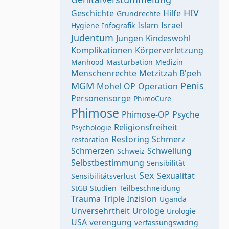
HIV
Geschichte
Hilfe
Grundrechte
Islam
Israel
Hygiene
Infografik
Judentum
Jungen
Kindeswohl
Komplikationen
Körperverletzung
Manhood
Masturbation
Medizin
Menschenrechte
Metzitzah B'peh
MGM
Penis
Mohel
OP
Operation
Personensorge
PhimoCure
Phimose
Phimose-OP
Psyche
Religionsfreiheit
Psychologie
Restoring
Schmerz
restoration
Schmerzen
Schwellung
Schweiz
Selbstbestimmung
Sensibilität
Sex
Sexualität
Sensibilitätsverlust
StGB
Studien
Teilbeschneidung
Trauma
Triple Inzision
Uganda
Unversehrtheit
Urologe
Urologie
USA
verengung
verfassungswidrig