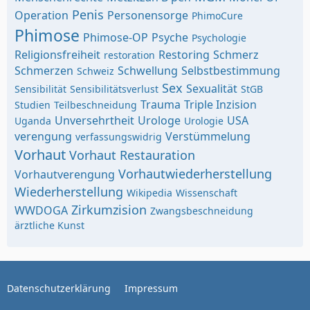
Penis
Operation
Personensorge
PhimoCure
Phimose
Phimose-OP
Psyche
Psychologie
Religionsfreiheit
Restoring
Schmerz
restoration
Schmerzen
Schwellung
Selbstbestimmung
Schweiz
Sex
Sexualität
Sensibilität
Sensibilitätsverlust
StGB
Trauma
Triple Inzision
Studien
Teilbeschneidung
Unversehrtheit
Urologe
USA
Uganda
Urologie
verengung
Verstümmelung
verfassungswidrig
Vorhaut
Vorhaut Restauration
Vorhautwiederherstellung
Vorhautverengung
Wiederherstellung
Wikipedia
Wissenschaft
Zirkumzision
WWDOGA
Zwangsbeschneidung
ärztliche Kunst
Datenschutzerklärung
Impressum