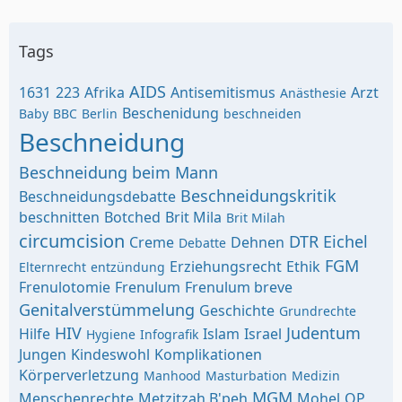
Tags
AIDS
1631
223
Afrika
Antisemitismus
Arzt
Anästhesie
Beschenidung
Baby
BBC
Berlin
beschneiden
Beschneidung
Beschneidung beim Mann
Beschneidungskritik
Beschneidungsdebatte
beschnitten
Botched
Brit Mila
Brit Milah
circumcision
DTR
Eichel
Creme
Dehnen
Debatte
FGM
Erziehungsrecht
Ethik
Elternrecht
entzündung
Frenulotomie
Frenulum
Frenulum breve
Genitalverstümmelung
Geschichte
Grundrechte
HIV
Judentum
Hilfe
Islam
Israel
Hygiene
Infografik
Jungen
Kindeswohl
Komplikationen
Körperverletzung
Manhood
Masturbation
Medizin
MGM
Menschenrechte
Metzitzah B'peh
Mohel
OP