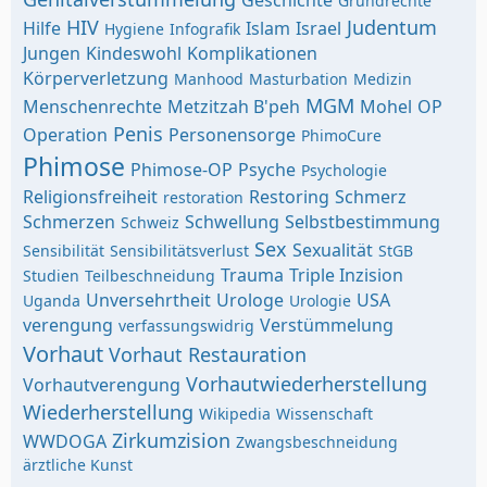
Geschichte
Grundrechte
HIV
Judentum
Hilfe
Islam
Israel
Hygiene
Infografik
Jungen
Kindeswohl
Komplikationen
Körperverletzung
Manhood
Masturbation
Medizin
MGM
Menschenrechte
Metzitzah B'peh
Mohel
OP
Penis
Operation
Personensorge
PhimoCure
Phimose
Phimose-OP
Psyche
Psychologie
Religionsfreiheit
Restoring
Schmerz
restoration
Schmerzen
Schwellung
Selbstbestimmung
Schweiz
Sex
Sexualität
Sensibilität
Sensibilitätsverlust
StGB
Trauma
Triple Inzision
Studien
Teilbeschneidung
Unversehrtheit
Urologe
USA
Uganda
Urologie
verengung
Verstümmelung
verfassungswidrig
Vorhaut
Vorhaut Restauration
Vorhautwiederherstellung
Vorhautverengung
Wiederherstellung
Wikipedia
Wissenschaft
Zirkumzision
WWDOGA
Zwangsbeschneidung
ärztliche Kunst