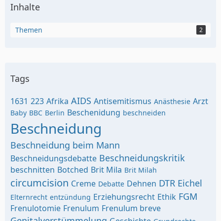
Inhalte
Themen
2
Tags
AIDS
1631
223
Afrika
Antisemitismus
Arzt
Anästhesie
Beschenidung
Baby
BBC
Berlin
beschneiden
Beschneidung
Beschneidung beim Mann
Beschneidungskritik
Beschneidungsdebatte
beschnitten
Botched
Brit Mila
Brit Milah
circumcision
DTR
Eichel
Creme
Dehnen
Debatte
FGM
Erziehungsrecht
Ethik
Elternrecht
entzündung
Frenulotomie
Frenulum
Frenulum breve
Genitalverstümmelung