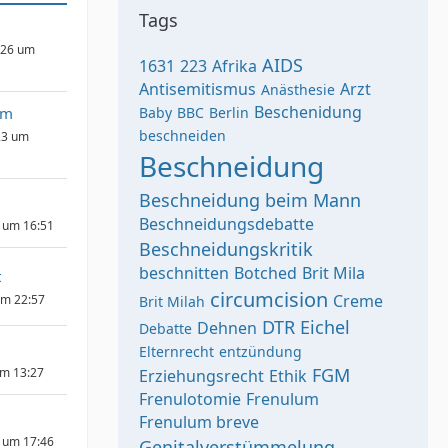
Tags
026 um
AIDS
1631
223
Afrika
Antisemitismus
Arzt
Anästhesie
Beschenidung
am
Baby
BBC
Berlin
beschneiden
23 um
Beschneidung
Beschneidung beim Mann
Beschneidungsdebatte
 um 16:51
Beschneidungskritik
beschnitten
Botched
Brit Mila
t
circumcision
Creme
um 22:57
Brit Milah
DTR
Eichel
Dehnen
Debatte
Elternrecht
entzündung
FGM
um 13:27
Erziehungsrecht
Ethik
Frenulotomie
Frenulum
Frenulum breve
 um 17:46
Genitalverstümmelung