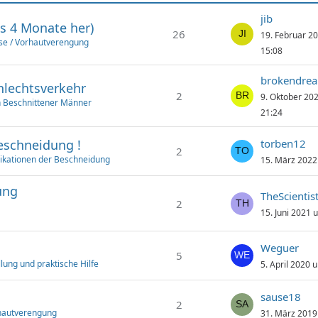
jib
s 4 Monate her)
26
19. Februar 2
se / Vorhautverengung
15:08
brokendre
hlechtsverkehr
2
9. Oktober 20
n Beschnittener Männer
21:24
eschneidung !
torben12
2
ikationen der Beschneidung
15. März 2022
ung
TheScientis
2
15. Juni 2021 
Weguer
5
lung und praktische Hilfe
5. April 2020 
sause18
2
hautverengung
31. März 2019