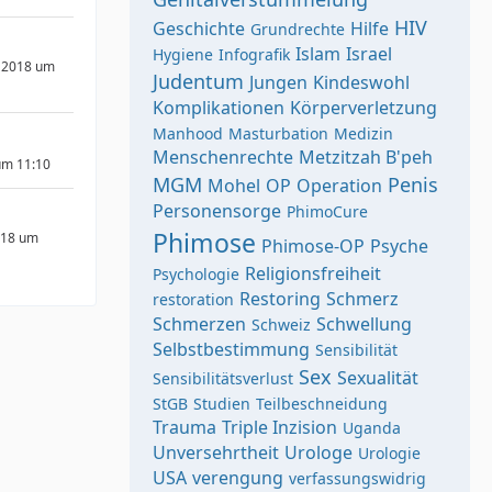
HIV
Geschichte
Hilfe
Grundrechte
Islam
Israel
Hygiene
Infografik
 2018 um
Judentum
Jungen
Kindeswohl
Komplikationen
Körperverletzung
Manhood
Masturbation
Medizin
Menschenrechte
Metzitzah B'peh
um 11:10
MGM
Penis
Mohel
OP
Operation
Personensorge
PhimoCure
Phimose
018 um
Phimose-OP
Psyche
Religionsfreiheit
Psychologie
Restoring
Schmerz
restoration
Schmerzen
Schwellung
Schweiz
Selbstbestimmung
Sensibilität
Sex
Sexualität
Sensibilitätsverlust
StGB
Studien
Teilbeschneidung
Trauma
Triple Inzision
Uganda
Unversehrtheit
Urologe
Urologie
USA
verengung
verfassungswidrig