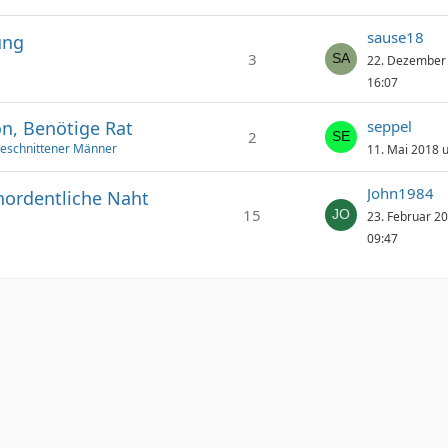
sause18
ung
3
22. Dezember
16:07
n, Benötige Rat
seppel
2
Beschnittener Männer
11. Mai 2018 
John1984
ordentliche Naht
15
23. Februar 2
09:47