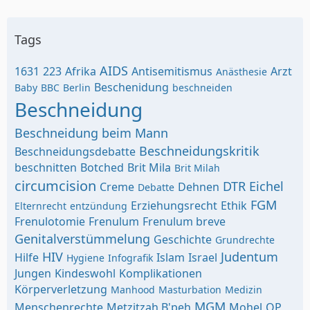
Tags
AIDS
1631
223
Afrika
Antisemitismus
Arzt
Anästhesie
Beschenidung
Baby
BBC
Berlin
beschneiden
Beschneidung
Beschneidung beim Mann
Beschneidungskritik
Beschneidungsdebatte
beschnitten
Botched
Brit Mila
Brit Milah
circumcision
DTR
Eichel
Creme
Dehnen
Debatte
FGM
Erziehungsrecht
Ethik
Elternrecht
entzündung
Frenulotomie
Frenulum
Frenulum breve
Genitalverstümmelung
Geschichte
Grundrechte
HIV
Judentum
Hilfe
Islam
Israel
Hygiene
Infografik
Jungen
Kindeswohl
Komplikationen
Körperverletzung
Manhood
Masturbation
Medizin
MGM
Menschenrechte
Metzitzah B'peh
Mohel
OP