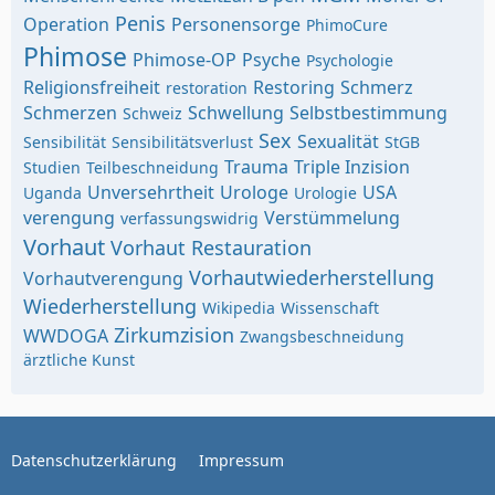
Penis
Operation
Personensorge
PhimoCure
Phimose
Phimose-OP
Psyche
Psychologie
Religionsfreiheit
Restoring
Schmerz
restoration
Schmerzen
Schwellung
Selbstbestimmung
Schweiz
Sex
Sexualität
Sensibilität
Sensibilitätsverlust
StGB
Trauma
Triple Inzision
Studien
Teilbeschneidung
Unversehrtheit
Urologe
USA
Uganda
Urologie
verengung
Verstümmelung
verfassungswidrig
Vorhaut
Vorhaut Restauration
Vorhautwiederherstellung
Vorhautverengung
Wiederherstellung
Wikipedia
Wissenschaft
Zirkumzision
WWDOGA
Zwangsbeschneidung
ärztliche Kunst
Datenschutzerklärung
Impressum