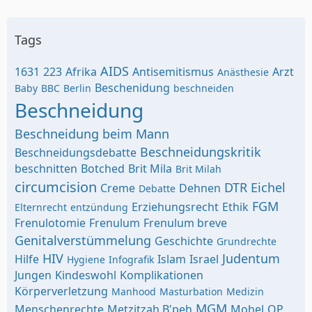
Tags
AIDS
1631
223
Afrika
Antisemitismus
Arzt
Anästhesie
Beschenidung
Baby
BBC
Berlin
beschneiden
Beschneidung
Beschneidung beim Mann
Beschneidungskritik
Beschneidungsdebatte
beschnitten
Botched
Brit Mila
Brit Milah
circumcision
DTR
Eichel
Creme
Dehnen
Debatte
FGM
Erziehungsrecht
Ethik
Elternrecht
entzündung
Frenulotomie
Frenulum
Frenulum breve
Genitalverstümmelung
Geschichte
Grundrechte
HIV
Judentum
Hilfe
Islam
Israel
Hygiene
Infografik
Jungen
Kindeswohl
Komplikationen
Körperverletzung
Manhood
Masturbation
Medizin
MGM
Menschenrechte
Metzitzah B'peh
Mohel
OP