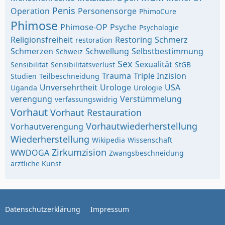
Penis
Operation
Personensorge
PhimoCure
Phimose
Phimose-OP
Psyche
Psychologie
Religionsfreiheit
Restoring
Schmerz
restoration
Schmerzen
Schwellung
Selbstbestimmung
Schweiz
Sex
Sexualität
Sensibilität
Sensibilitätsverlust
StGB
Trauma
Triple Inzision
Studien
Teilbeschneidung
Unversehrtheit
Urologe
USA
Uganda
Urologie
verengung
Verstümmelung
verfassungswidrig
Vorhaut
Vorhaut Restauration
Vorhautwiederherstellung
Vorhautverengung
Wiederherstellung
Wikipedia
Wissenschaft
Zirkumzision
WWDOGA
Zwangsbeschneidung
ärztliche Kunst
Datenschutzerklärung
Impressum