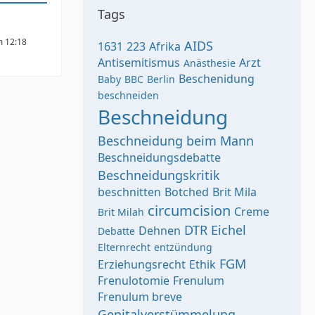
Tags
m 12:18
AIDS
1631
223
Afrika
Antisemitismus
Arzt
Anästhesie
Beschenidung
Baby
BBC
Berlin
beschneiden
Beschneidung
Beschneidung beim Mann
Beschneidungsdebatte
Beschneidungskritik
beschnitten
Botched
Brit Mila
circumcision
Creme
Brit Milah
DTR
Eichel
Dehnen
Debatte
Elternrecht
entzündung
FGM
Erziehungsrecht
Ethik
Frenulotomie
Frenulum
Frenulum breve
Genitalverstümmelung