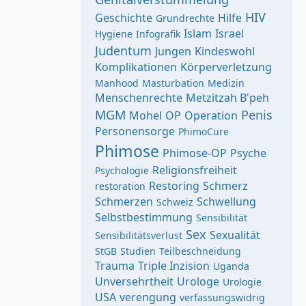
HIV
Geschichte
Hilfe
Grundrechte
Islam
Israel
Hygiene
Infografik
Judentum
Jungen
Kindeswohl
Komplikationen
Körperverletzung
Manhood
Masturbation
Medizin
Menschenrechte
Metzitzah B'peh
MGM
Penis
Mohel
OP
Operation
Personensorge
PhimoCure
Phimose
Phimose-OP
Psyche
Religionsfreiheit
Psychologie
Restoring
Schmerz
restoration
Schmerzen
Schwellung
Schweiz
Selbstbestimmung
Sensibilität
Sex
Sexualität
Sensibilitätsverlust
StGB
Studien
Teilbeschneidung
Trauma
Triple Inzision
Uganda
Unversehrtheit
Urologe
Urologie
USA
verengung
verfassungswidrig