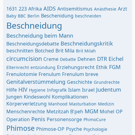
AIDS
1631
223
Afrika
Antisemitismus
Arzt
Anästhesie
Beschenidung
Baby
BBC
Berlin
beschneiden
Beschneidung
Beschneidung beim Mann
Beschneidungskritik
Beschneidungsdebatte
beschnitten
Botched
Brit Mila
Brit Milah
circumcision
DTR
Eichel
Creme
Dehnen
Debatte
FGM
Erziehungsrecht
Ethik
Elternrecht
entzündung
Frenulotomie
Frenulum
Frenulum breve
Genitalverstümmelung
Geschichte
Grundrechte
HIV
Judentum
Hilfe
Islam
Israel
Hygiene
Infografik
Jungen
Kindeswohl
Komplikationen
Körperverletzung
Manhood
Masturbation
Medizin
MGM
Menschenrechte
Metzitzah B'peh
Mohel
OP
Penis
Operation
Personensorge
PhimoCure
Phimose
Phimose-OP
Psyche
Psychologie