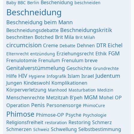
Beschenidung
Baby
BBC
Berlin
beschneiden
Beschneidung
Beschneidung beim Mann
Beschneidungskritik
Beschneidungsdebatte
beschnitten
Botched
Brit Mila
Brit Milah
circumcision
DTR
Eichel
Creme
Dehnen
Debatte
FGM
Erziehungsrecht
Ethik
Elternrecht
entzündung
Frenulotomie
Frenulum
Frenulum breve
Genitalverstümmelung
Geschichte
Grundrechte
HIV
Judentum
Hilfe
Islam
Israel
Hygiene
Infografik
Jungen
Kindeswohl
Komplikationen
Körperverletzung
Manhood
Masturbation
Medizin
MGM
Menschenrechte
Metzitzah B'peh
Mohel
OP
Penis
Operation
Personensorge
PhimoCure
Phimose
Phimose-OP
Psyche
Psychologie
Religionsfreiheit
Restoring
Schmerz
restoration
Schmerzen
Schwellung
Selbstbestimmung
Schweiz