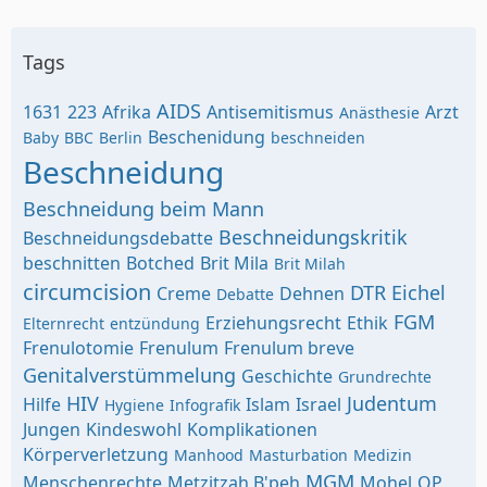
Tags
AIDS
1631
223
Afrika
Antisemitismus
Arzt
Anästhesie
Beschenidung
Baby
BBC
Berlin
beschneiden
Beschneidung
Beschneidung beim Mann
Beschneidungskritik
Beschneidungsdebatte
beschnitten
Botched
Brit Mila
Brit Milah
circumcision
DTR
Eichel
Creme
Dehnen
Debatte
FGM
Erziehungsrecht
Ethik
Elternrecht
entzündung
Frenulotomie
Frenulum
Frenulum breve
Genitalverstümmelung
Geschichte
Grundrechte
HIV
Judentum
Hilfe
Islam
Israel
Hygiene
Infografik
Jungen
Kindeswohl
Komplikationen
Körperverletzung
Manhood
Masturbation
Medizin
MGM
Menschenrechte
Metzitzah B'peh
Mohel
OP