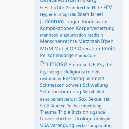
HIV
Geschichte
Hilfe
Grundrechte
Islam
Israel
Hygiene
Infografik
Judentum
Jungen
Kindeswohl
Komplikationen
Körperverletzung
Manhood
Masturbation
Medizin
Menschenrechte
Metzitzah B'peh
MGM
Penis
Mohel
OP
Operation
Personensorge
PhimoCure
Phimose
Phimose-OP
Psyche
Religionsfreiheit
Psychologie
Restoring
Schmerz
restoration
Schmerzen
Schwellung
Schweiz
Selbstbestimmung
Sensibilität
Sex
Sexualität
Sensibilitätsverlust
StGB
Studien
Teilbeschneidung
Trauma
Triple Inzision
Uganda
Unversehrtheit
Urologe
Urologie
USA
verengung
verfassungswidrig