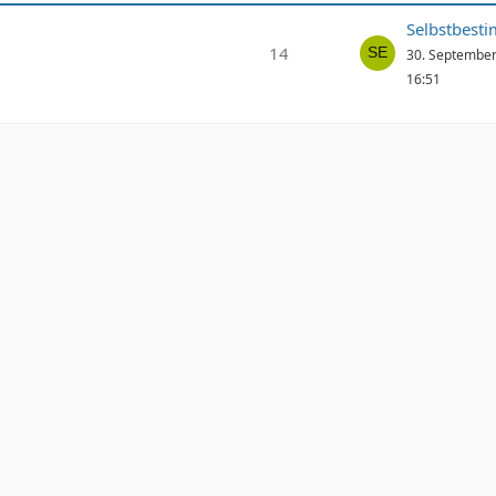
Selbstbest
14
30. Septembe
16:51