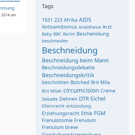
Tags
immung
r 2014 um
AIDS
1631
223
Afrika
Antisemitismus
Arzt
Anästhesie
Beschenidung
Baby
BBC
Berlin
beschneiden
Beschneidung
Beschneidung beim Mann
Beschneidungsdebatte
Beschneidungskritik
beschnitten
Botched
Brit Mila
circumcision
Creme
Brit Milah
DTR
Eichel
Dehnen
Debatte
Elternrecht
entzündung
FGM
Erziehungsrecht
Ethik
Frenulotomie
Frenulum
Frenulum breve
Genitalverstümmelung