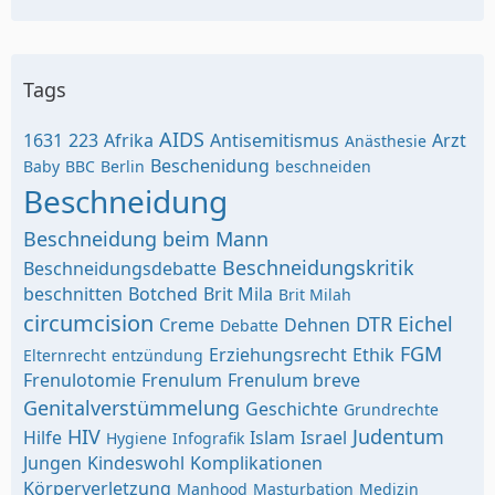
Tags
AIDS
1631
223
Afrika
Antisemitismus
Arzt
Anästhesie
Beschenidung
Baby
BBC
Berlin
beschneiden
Beschneidung
Beschneidung beim Mann
Beschneidungskritik
Beschneidungsdebatte
beschnitten
Botched
Brit Mila
Brit Milah
circumcision
DTR
Eichel
Creme
Dehnen
Debatte
FGM
Erziehungsrecht
Ethik
Elternrecht
entzündung
Frenulotomie
Frenulum
Frenulum breve
Genitalverstümmelung
Geschichte
Grundrechte
HIV
Judentum
Hilfe
Islam
Israel
Hygiene
Infografik
Jungen
Kindeswohl
Komplikationen
Körperverletzung
Manhood
Masturbation
Medizin