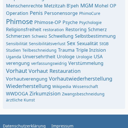
MGM
Menschenrechte
Metzitzah B'peh
Mohel
OP
Penis
Operation
Personensorge
PhimoCure
Phimose
Phimose-OP
Psyche
Psychologie
Religionsfreiheit
Restoring
Schmerz
restoration
Schmerzen
Schwellung
Selbstbestimmung
Schweiz
Sex
Sexualität
Sensibilität
Sensibilitätsverlust
StGB
Trauma
Triple Inzision
Studien
Teilbeschneidung
Unversehrtheit
Urologe
USA
Uganda
Urologie
verengung
Verstümmelung
verfassungswidrig
Vorhaut
Vorhaut Restauration
Vorhautwiederherstellung
Vorhautverengung
Wiederherstellung
Wikipedia
Wissenschaft
Zirkumzision
WWDOGA
Zwangsbeschneidung
ärztliche Kunst
Datenschutzerklärung
Impressum