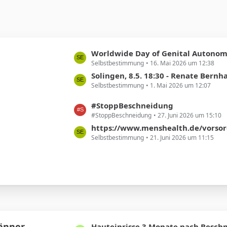
L
Worldwide Day of Genital Autonom
Selbstbestimmung
16. Mai 2026 um 12:38
e
t
Solingen, 8.5. 18:30 - Renate Bernhard - Beschneidung ist nicht nur ein Thema von Religi
Selbstbestimmung
1. Mai 2026 um 12:07
z
t
L
#StoppBeschneidung
e
#StoppBeschneidung
27. Juni 2026 um 15:10
e
B
t
https://www.menshealth.de/vorsorge/ist-eine-beschneidun
e
Selbstbestimmung
21. Juni 2026 um 11:15
z
i
t
t
e
r
B
ä
e
g
i
e
t
r
Männer
L
Hauteinrisse 3 Monate nach Besch