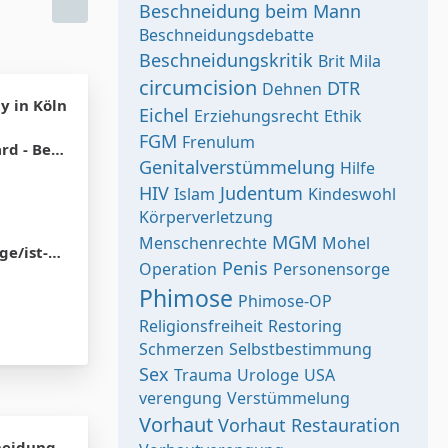
Beschneidung beim Mann
Beschneidungsdebatte
Beschneidungskritik
Brit Mila
circumcision
DTR
Dehnen
y in Köln
Eichel
Erziehungsrecht
Ethik
FGM
Frenulum
on oder Migration
Genitalverstümmelung
Hilfe
HIV
Judentum
Islam
Kindeswohl
Körperverletzung
MGM
Menschenrechte
Mohel
g-sinnvoll/
Penis
Operation
Personensorge
Phimose
Phimose-OP
Religionsfreiheit
Restoring
Schmerzen
Selbstbestimmung
Sex
Trauma
Urologe
USA
verengung
Verstümmelung
Vorhaut
Vorhaut Restauration
neidung