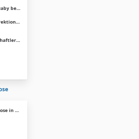
haut erinnern?
ktionen
e Marionetten.
ose
 Wochen