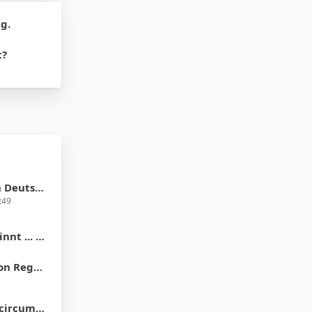
g.
t?
 in 2012?
:49
der Vorhaut"
ons of Men
e differences