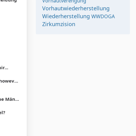
Vorhautverengung
Vorhautwiederherstellung
Wiederherstellung
WWDOGA
Zirkumzision
r...
und the hood"
Vorhaut zurück. "
el?