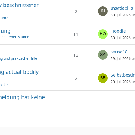
y beschnittener
Insatiabilis
2
30. Juli 2026 
t um?
dung
Hoodie
11
chnittener Männer
30. Juli 2026 
sause18
12
g und praktische Hilfe
29. Juli 2026 
g actual bodily
Selbstbest
2
29. Juli 2026 
pekte
hneidung hat keine