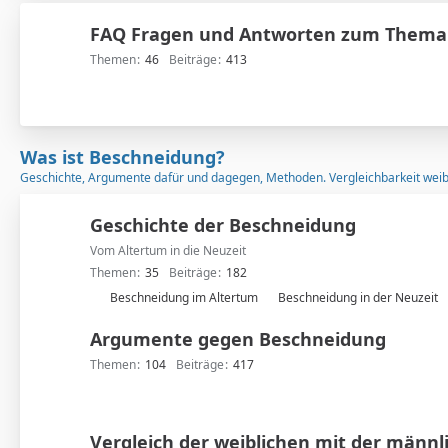
FAQ Fragen und Antworten zum Thema
Themen
46
Beiträge
413
Was ist Beschneidung?
Geschichte, Argumente dafür und dagegen, Methoden. Vergleichbarkeit weib
Geschichte der Beschneidung
Vom Altertum in die Neuzeit
Themen
35
Beiträge
182
U
Beschneidung im Altertum
Beschneidung in der Neuzeit
n
Argumente gegen Beschneidung
t
e
Themen
104
Beiträge
417
r
f
o
Vergleich der weiblichen mit der männl