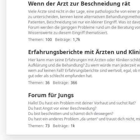
Wenn der Arzt zur Beschneidung rät
Viele Ärzte sind nicht in der Lage, eine pathologische von einer
zu unterscheiden, kennen keine alternativen Behandlungsmetho
Patienten, Beschneidung sei nur ein kleiner Eingriff. Was ist dav
Forum werden die gängigen Probleme rund um die Beratung von
Wissenswerte zu diesem Eingriff thematisiert.
Themen
100
Beiträge
1,7k
Erfahrungsberichte mit Ärzten und Klin
Hier kann man seine Erfahrungen mit Ärzten oder Kliniken schil
Aufklärung und die Behandlung? Zu wem würde man jederzeit 
wem auf keinen Fall? Erfahrungsberichte sind wertvoll, egal, ob
gut oder als schlecht empfunden hat.
Themen
36
Beiträge
366
Forum für Jungs
Hallo! Du hast ein Problem mit deiner Vorhaut und suchst Rat?
Du hast Angst vor einer Beschneidung?
Du bist beschnitten und schämst dich deswegen?
Du hast ein anderes Problem „da unten“ und traust dich nicht, mi
Themen
73
Beiträge
1k