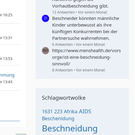
Vorhautbeschneidung gibt.
12 Antworten
Vor einem Monat
um 16:25
Beschneider könnten männliche
Kinder unterbewusst als ihre
künftigen Konkurrenten bei der
Partnersuche wahrnehmen.
um 13:31
6 Antworten
Vor einem Monat
https://www.menshealth.de/vors
orge/ist-eine-beschneidung-
um 13:53
sinnvoll/
8 Antworten
Vor einem Monat
immung
um 13:43
Schlagwortwolke
AIDS
1631
223
Afrika
Beschenidung
Beschneidung