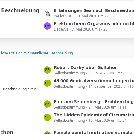
e
e
 Beschneidung
i
L
Erfahrungen Sex nach Beschneidun
t
Paule89DE
30. Mai 2026 um 22:58
e
r
t
Erektion beim Orgasmus oder nich
ä
Detlevvs
7. Mai 2026 um 17:23
z
g
t
e
e
B
liche Exzision mit männlicher Beschneidung
e
i
L
Robert Darby über Gollaher
t
Selbstbestimmung
6. Juni 2026 um 12:22
e
r
t
46.000 Genitalverstümmelungen in Deutschland
ä
Selbstbestimmung
11. September 2025 um 10
z
g
Beschneidung aktuell
t
e
e
L
Ephraim Seidenberg: "Problem beginnt ... beim Abschneiden 
B
Selbstbestimmung
21. Mai 2026 um 11:11
e
e
t
The Hidden Epidemic of Circumcision Regret Among Milli
i
Selbstbestimmung
19. Mai 2026 um 12:24
z
t
t
ichen
L
Female genital mutilation vs male circumcision: Understanding th
r