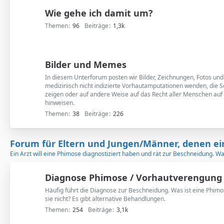
n
Wie gehe ich damit um?
t
e
Themen
96
Beiträge
1,3k
r
f
o
Bilder und Memes
r
In diesem Unterforum posten wir Bilder, Zeichnungen, Fotos un
e
medizinisch nicht indizierte Vorhautamputationen wenden, die S
n
zeigen oder auf andere Weise auf das Recht aller Menschen auf 
hinweisen.
Themen
38
Beiträge
226
Forum für Eltern und Jungen/Männer, denen ei
Ein Arzt will eine Phimose diagnostiziert haben und rät zur Beschneidung. W
Diagnose Phimose / Vorhautverengung
Häufig führt die Diagnose zur Beschneidung. Was ist eine Phimos
sie nicht? Es gibt alternative Behandlungen.
Themen
254
Beiträge
3,1k