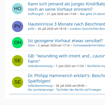
Kann sich jemand als junges Kind/Bab
noch an seine Vorhaut erinnern?
Hoffnung39
27. Juni 2026 um 17:45
Wie gehe ich dami
Hauteinrisse 3 Monate nach Beschnei
pv98
26. Juli 2026 um 18:18
(Leidens-)Geschichten Bes
Ist gezogene Vorhaut etwas sensibel?
ohno
2. Januar 2024 um 17:14
Vorhautwiederherstellun
GB: "wounding with intent and...causin
harm"
Selbstbestimmung
7. Juni 2025 um 11:54
Rechtliche As
Dr. Philipp Hammerich erklärt's: Besc
Spätfolgen!
Selbstbestimmung
28. Juli 2026 um 09:06
Der Juristenpranger - Techniker des Rechts auf Irrwegen