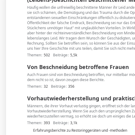
Häufig wollen die unfreiwillig beschnittene Männer ihr Leid ande
sie sich schämen, die Demütigung und das Trauma durch die Op
entstandenen sexuellen Einschränkungen öffentlich zu diskutiere
Öffentlichkeit der falsche Eindruck, Beschneidung sei nur das En
Stückchens unnötiger Haut" mit unglaublichen Vorteilen. In Wirkli
aber hinter der nichteinverständlichen Beschneidung von Minderjä
lebenslanges Leid. Wir tragen dem Wunsch der Geschädigten, un
Rechnung. Sollten Sie betroffen sein, so können Sie aus der Ein
uns hier Ihre Geschichte mit uns teilen, damit Sie sich nicht meh
Themen
502
Beiträge
5,5k
Von Beschneidung betroffene Frauen
Auch Frauen sind von Beschneidung betroffen, nur mittelbar m
dem nicht so ist, davon zeugen diese Berichte.
Themen
32
Beiträge
356
Vorhautwiederherstellung und praktisc
Männern, die ihrer Vorhaut verlustig gingen, eröffnet sich der 
Vorhautwiederherstellung. Wenn Sie auch den ursprünglichen Zu
wiederherzustellen vermag, so erhöht sie doch um einiges die L
Themen
393
Beiträge
3,1k
U
Erfahrungsberichte zu Restoringgeräten und -methoden