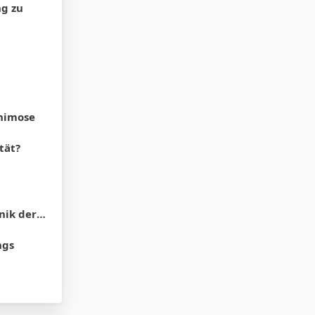
ng zu
phimose
tät?
 der SB?
ngs