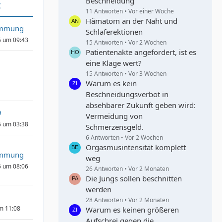
Beschneidung
t
11 Antworten
Vor einer Woche
Hämatom an der Naht und
immung
Schlaferektionen
6 um 09:43
15 Antworten
Vor 2 Wochen
Patientenakte angefordert, ist es
eine Klage wert?
15 Antworten
Vor 3 Wochen
Warum es kein
Beschneidungsverbot in
absehbarer Zukunft geben wird:
9
Vermeidung von
6 um 03:38
Schmerzensgeld.
6 Antworten
Vor 2 Wochen
Orgasmusintensität komplett
immung
weg
6 um 08:06
26 Antworten
Vor 2 Monaten
Die Jungs sollen beschnitten
werden
28 Antworten
Vor 2 Monaten
um 11:08
Warum es keinen größeren
Aufschrei gegen die