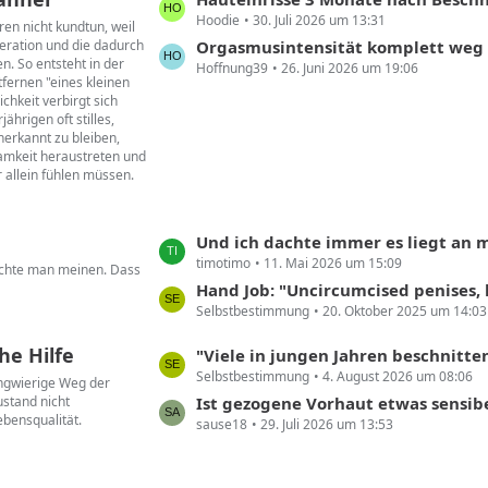
ä
Hoodie
30. Juli 2026 um 13:31
e
g
ren nicht kundtun, weil
eration und die dadurch
t
Orgasmusintensität komplett weg
e
n. So entsteht in der
Hoffnung39
26. Juni 2026 um 19:06
z
tfernen "eines kleinen
t
chkeit verbirgt sich
e
hrigen oft stilles,
erkannt zu bleiben,
B
samkeit heraustreten und
e
r allein fühlen müssen.
i
t
r
L
Und ich dachte immer es liegt an mi
ä
timotimo
11. Mai 2026 um 15:09
e
öchte man meinen. Dass
g
t
Hand Job: "Uncircumcised penises, however, can be extremely sensitive aro
e
Selbstbestimmung
20. Oktober 2025 um 14:03
z
t
he Hilfe
L
"Viele in jungen Jahren beschnittene Männer leiden unter den Folgen. Und wollen ihre 
e
Selbstbestimmung
4. August 2026 um 08:06
e
langwierige Weg der
B
stand nicht
t
Ist gezogene Vorhaut etwas sensib
e
ebensqualität.
sause18
29. Juli 2026 um 13:53
z
i
t
t
e
r