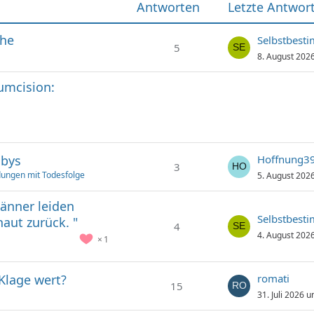
Antworten
Letzte Antwor
che
Selbstbest
5
8. August 202
cumcision:
abys
Hoffnung3
3
ungen mit Todesfolge
5. August 202
Männer leiden
Selbstbest
aut zurück. "
4
4. August 202
1
 Klage wert?
romati
15
31. Juli 2026 