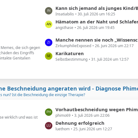
B
ä
L
Kann sich jemand als junges Kind/Baby beschnittener noch an seine Vor
e
g
Insatiabilis
30. Juli 2026 um 16:25
e
i
e
t
Hämatom an der Naht und Schlafere
t
angsthase
26. Juli 2026 um 19:45
z
r
t
ä
L
Manche nennen sie noch „Wissenschaftler“. Ich nenne sie geldgesteuert
e
g
ZirkumphilieExposed
26. Juni 2026 um 22:17
e
d Memes, die sich gegen
B
e
chäden des Eingriffs
t
Karikaturen
e
intakte Genitalien
Selbstbestimmung
31. Juli 2024 um 12:57
z
i
t
t
e
r
B
ä
e
ne Beschneidung angeraten wird - Diagnose Phim
g
i
as nun? Ist die Beschneidung die einzige Therapie?
e
t
r
L
Vorhautbeschneidung wegen Phimose in 2
ä
phimo69
3. Juli 2026 um 22:06
e
e wirklich und was ist
g
t
Dehnung erfolgreich
e
luethom
25. Juni 2026 um 12:27
z
t