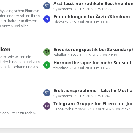
L
Arzt lässt nur radikale Beschneidu
e
Sylvesterrs
8. Juni 2026 um 15:58
e
 physiologischen Phimose
B
den oder erzählen ihren
t
Empfehlungen für Ärzte/Klinikum
e
on zu halten? In diesem
Hickhack
15. Mai 2026 um 11:18
z
i
 Ärzten und alles
t
t
e
r
B
ä
iken
e
L
Erweiterungspastik bei Sekundär
g
i
rebellot_4355
17. Juni 2026 um 23:34
e
dern. Wie waren die
e
t
wieder hingehen und zum
t
Hormontherapie für mehr Sensibili
 man die Behandlung als
r
timotimo
14. Mai 2026 um 11:26
z
ä
t
g
e
e
B
L
Erektionsprobleme - falsche Mechanik
e
Sylvesterrs
9. Juni 2026 um 13:47
e
i
t
Telegram-Gruppe für Eltern mit Ju
t
LangeVorhaut_1990
13. März 2026 um 21:57
z
t den Eltern zu reden?
r
t
ä
e
g
B