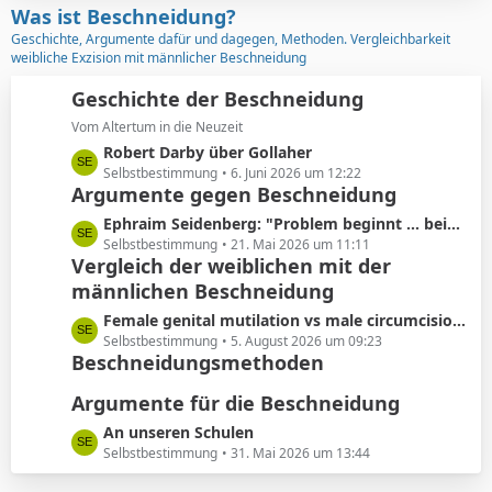
z
Was ist Beschneidung?
r
t
Geschichte, Argumente dafür und dagegen, Methoden. Vergleichbarkeit
ä
e
weibliche Exzision mit männlicher Beschneidung
g
B
e
e
Geschichte der Beschneidung
i
Vom Altertum in die Neuzeit
t
L
Robert Darby über Gollaher
r
e
Selbstbestimmung
6. Juni 2026 um 12:22
ä
Argumente gegen Beschneidung
t
g
z
L
Ephraim Seidenberg: "Problem beginnt ... beim Abschneiden der Vorhaut"
e
t
e
Selbstbestimmung
21. Mai 2026 um 11:11
e
Vergleich der weiblichen mit der
t
B
männlichen Beschneidung
z
e
t
L
Female genital mutilation vs male circumcision: Understanding the differences
i
e
e
Selbstbestimmung
5. August 2026 um 09:23
t
B
Beschneidungsmethoden
t
r
e
z
ä
i
Argumente für die Beschneidung
t
g
t
e
L
An unseren Schulen
e
r
B
e
Selbstbestimmung
31. Mai 2026 um 13:44
ä
e
t
g