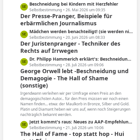
L
Beschneidung bei Kindern mit Herzfehler
e
e
Selbstbestimmung
26. Mai 2026 um 09:35
Der Presse-Pranger, Beispiele für
t
erbärmlichen Journalismus
z
t
L
Mädchen werden benachteiligt! (sie werden nicht beschnitten)
e
e
Selbstbestimmung
20. Juni 2026 um 08:33
B
Der Juristenpranger - Techniker des
t
e
Rechts auf Irrwegen
z
i
t
L
Dr. Philipp Hammerich erklärt's: Beschneidung hat keine Spätfolgen!
t
e
e
Selbstbestimmung
28. Juli 2026 um 09:06
r
B
George Orwell lebt -Beschneidung und
t
ä
e
Demagogie - The Hall of Shame
z
g
i
t
(sonstige)
e
t
e
Irgendwann verleihen wir per Umfrage einen Preis an den
r
B
demagogischsten Autor... für den Preis müssen wir noch einen
ä
e
Namen finden... etwa: der Maulkorb in Bronze, Silber und Gold.
g
i
Platin und Diamant heben wir uns auf, wenn noch Steigerungen
e
nachträglich bekannt werden.
t
r
L
Jetzt kommt's raus: Neues zu AAP-Empfehlung von 2012!
ä
e
Selbstbestimmung
21. Juli 2026 um 10:06
The Hall of Fame - top statt hop - Hui
g
t