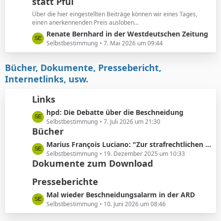
e
statt Pfui
z
t
Über die hier eingestellten Beiträge können wir eines Tages,
e
einen anerkennenden Preis ausloben...
B
L
Renate Bernhard in der Westdeutschen Zeitung
e
e
Selbstbestimmung
7. Mai 2026 um 09:44
i
t
t
z
Bücher, Dokumente, Pressebericht,
r
t
Internetlinks, usw.
ä
e
g
B
Links
e
e
L
hpd: Die Debatte über die Beschneidung
i
e
Selbstbestimmung
7. Juli 2026 um 21:30
t
Bücher
t
r
z
ä
L
Marius François Luciano: "Zur strafrechtlichen Einordnung medizinisch nicht indizierter Eingriffe in die Körpersubstanz von Kindern"
t
g
e
Selbstbestimmung
19. Dezember 2025 um 10:33
e
e
Dokumente zum Download
t
B
z
Presseberichte
e
t
i
e
L
Mal wieder Beschneidungsalarm in der ARD
t
B
e
Selbstbestimmung
10. Juni 2026 um 08:46
r
e
t
ä