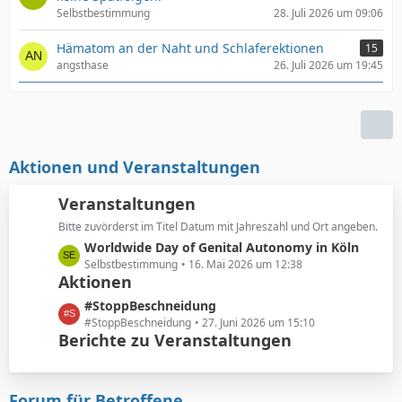
Selbstbestimmung
28. Juli 2026 um 09:06
Hämatom an der Naht und Schlaferektionen
15
angsthase
26. Juli 2026 um 19:45
Aktionen und Veranstaltungen
Veranstaltungen
Bitte zuvörderst im Titel Datum mit Jahreszahl und Ort angeben.
L
Worldwide Day of Genital Autonomy in Köln
e
Selbstbestimmung
16. Mai 2026 um 12:38
Aktionen
t
z
L
#StoppBeschneidung
t
e
#StoppBeschneidung
27. Juni 2026 um 15:10
e
Berichte zu Veranstaltungen
t
B
z
e
t
i
e
Forum für Betroffene