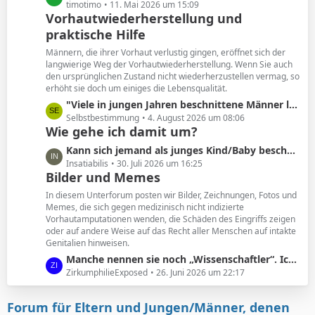
e
e
timotimo
11. Mai 2026 um 15:09
Vorhautwiederherstellung und
i
t
t
praktische Hilfe
z
r
t
Männern, die ihrer Vorhaut verlustig gingen, eröffnet sich der
ä
e
langwierige Weg der Vorhautwiederherstellung. Wenn Sie auch
g
B
den ursprünglichen Zustand nicht wiederherzustellen vermag, so
e
erhöht sie doch um einiges die Lebensqualität.
e
i
L
"Viele in jungen Jahren beschnittene Männer leiden unter den Folgen. Und wollen ihre Vorhaut zurück. "
t
e
Selbstbestimmung
4. August 2026 um 08:06
Wie gehe ich damit um?
r
t
ä
z
L
Kann sich jemand als junges Kind/Baby beschnittener noch an seine Vorhaut erinnern?
g
t
e
Insatiabilis
30. Juli 2026 um 16:25
e
e
Bilder und Memes
t
B
z
In diesem Unterforum posten wir Bilder, Zeichnungen, Fotos und
e
t
Memes, die sich gegen medizinisch nicht indizierte
i
Vorhautamputationen wenden, die Schäden des Eingriffs zeigen
e
t
oder auf andere Weise auf das Recht aller Menschen auf intakte
B
Genitalien hinweisen.
r
e
ä
L
Manche nennen sie noch „Wissenschaftler“. Ich nenne sie geldgesteuerte Marionetten.
i
g
e
ZirkumphilieExposed
26. Juni 2026 um 22:17
t
e
t
r
z
ä
Forum für Eltern und Jungen/Männer, denen