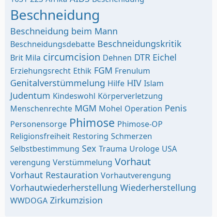
Beschneidung
Beschneidung beim Mann
Beschneidungskritik
Beschneidungsdebatte
circumcision
DTR
Eichel
Brit Mila
Dehnen
FGM
Erziehungsrecht
Ethik
Frenulum
Genitalverstümmelung
HIV
Hilfe
Islam
Judentum
Kindeswohl
Körperverletzung
MGM
Penis
Menschenrechte
Mohel
Operation
Phimose
Personensorge
Phimose-OP
Religionsfreiheit
Restoring
Schmerzen
Sex
Selbstbestimmung
Trauma
Urologe
USA
Vorhaut
verengung
Verstümmelung
Vorhaut Restauration
Vorhautverengung
Vorhautwiederherstellung
Wiederherstellung
Zirkumzision
WWDOGA