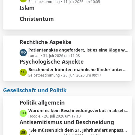
t
ä
e
Selbstbestimmung
11. Juli 2026 um 10:05
e
Islam
g
t
B
e
z
Christentum
e
t
i
e
t
B
r
e
Rechtliche Aspekte
ä
i
g
L
Patientenakte angefordert, ist es eine Klage wert?
t
e
e
romati
31. Juli 2026 um 11:08
r
Psychologische Aspekte
t
ä
z
g
L
Beschneider könnten männliche Kinder unterbewusst als ihre künftigen Konkurrenten bei der Partnersuche wahrnehmen.
t
e
e
Selbstbestimmung
28. Juni 2026 um 09:17
e
t
B
z
Gesellschaft und Politik
e
t
i
e
Politik allgemein
t
B
r
L
Warum es kein Beschneidungsverbot in absehbarer Zukunft geben wird: Vermeidung von Schmerzensgeld.
e
ä
e
Hoodie
26. Juli 2026 um 17:10
i
Antisemitismus und Beschneidung
g
t
t
e
z
r
L
"Sie müssen sich dem 21. Jahrhundert anpassen"
t