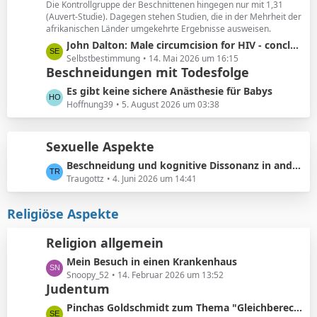
ä
Die Kontrollgruppe der Beschnittenen hingegen nur mit 1,31
e
(Auvert-Studie). Dagegen stehen Studien, die in der Mehrheit der
g
i
afrikanischen Länder umgekehrte Ergebnisse ausweisen.
e
t
L
John Dalton: Male circumcision for HIV - conclusions sensitive to assumptions
r
e
Selbstbestimmung
14. Mai 2026 um 16:15
ä
Beschneidungen mit Todesfolge
t
g
z
L
Es gibt keine sichere Anästhesie für Babys
e
t
e
Hoffnung39
5. August 2026 um 03:38
e
t
B
z
e
Sexuelle Aspekte
t
i
e
L
Beschneidung und kognitive Dissonanz in anderen Foren
t
B
e
Traugottz
4. Juni 2026 um 14:41
r
e
t
ä
i
z
Religiöse Aspekte
g
t
t
e
r
e
Religion allgemein
ä
B
g
L
Mein Besuch in einen Krankenhaus
e
e
e
Snoopy_52
14. Februar 2026 um 13:52
i
Judentum
t
t
z
r
L
Pinchas Goldschmidt zum Thema "Gleichberechtigung von Mann und Frau"