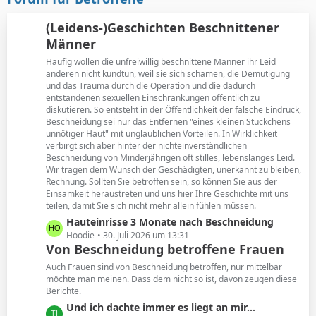
t
B
r
e
(Leidens-)Geschichten Beschnittener
ä
i
Männer
g
t
e
Häufig wollen die unfreiwillig beschnittene Männer ihr Leid
r
anderen nicht kundtun, weil sie sich schämen, die Demütigung
ä
und das Trauma durch die Operation und die dadurch
g
entstandenen sexuellen Einschränkungen öffentlich zu
e
diskutieren. So entsteht in der Öffentlichkeit der falsche Eindruck,
Beschneidung sei nur das Entfernen "eines kleinen Stückchens
unnötiger Haut" mit unglaublichen Vorteilen. In Wirklichkeit
verbirgt sich aber hinter der nichteinverständlichen
Beschneidung von Minderjährigen oft stilles, lebenslanges Leid.
Wir tragen dem Wunsch der Geschädigten, unerkannt zu bleiben,
Rechnung. Sollten Sie betroffen sein, so können Sie aus der
Einsamkeit heraustreten und uns hier Ihre Geschichte mit uns
teilen, damit Sie sich nicht mehr allein fühlen müssen.
L
Hauteinrisse 3 Monate nach Beschneidung
e
Hoodie
30. Juli 2026 um 13:31
Von Beschneidung betroffene Frauen
t
z
Auch Frauen sind von Beschneidung betroffen, nur mittelbar
t
möchte man meinen. Dass dem nicht so ist, davon zeugen diese
Berichte.
e
B
L
Und ich dachte immer es liegt an mir...