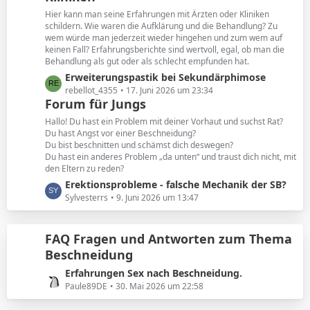
e
t
Hier kann man seine Erfahrungen mit Ärzten oder Kliniken
e
schildern. Wie waren die Aufklärung und die Behandlung? Zu
B
wem würde man jederzeit wieder hingehen und zum wem auf
keinen Fall? Erfahrungsberichte sind wertvoll, egal, ob man die
e
Behandlung als gut oder als schlecht empfunden hat.
i
L
Erweiterungspastik bei Sekundärphimose
t
e
rebellot_4355
17. Juni 2026 um 23:34
r
Forum für Jungs
t
ä
z
g
Hallo! Du hast ein Problem mit deiner Vorhaut und suchst Rat?
t
e
Du hast Angst vor einer Beschneidung?
Du bist beschnitten und schämst dich deswegen?
e
Du hast ein anderes Problem „da unten“ und traust dich nicht, mit
B
den Eltern zu reden?
e
L
Erektionsprobleme - falsche Mechanik der SB?
i
e
Sylvesterrs
9. Juni 2026 um 13:47
t
t
r
z
ä
FAQ Fragen und Antworten zum Thema
t
g
Beschneidung
e
e
B
L
Erfahrungen Sex nach Beschneidung.
e
e
Paule89DE
30. Mai 2026 um 22:58
i
t
t