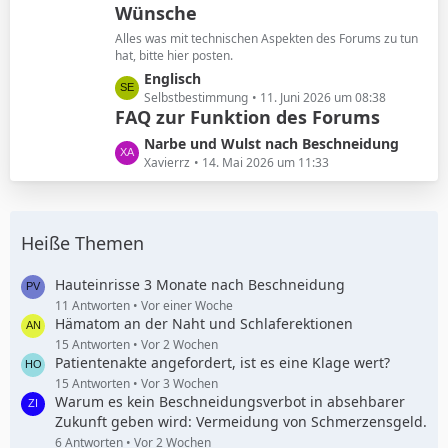
Wünsche
z
g
t
e
Alles was mit technischen Aspekten des Forums zu tun
e
hat, bitte hier posten.
B
L
Englisch
e
e
Selbstbestimmung
11. Juni 2026 um 08:38
i
FAQ zur Funktion des Forums
t
t
z
L
Narbe und Wulst nach Beschneidung
r
t
e
Xavierrz
14. Mai 2026 um 11:33
ä
e
t
g
B
z
e
e
t
i
Heiße Themen
e
t
B
r
e
Hauteinrisse 3 Monate nach Beschneidung
ä
i
11 Antworten
Vor einer Woche
g
Hämatom an der Naht und Schlaferektionen
t
e
r
15 Antworten
Vor 2 Wochen
Patientenakte angefordert, ist es eine Klage wert?
ä
g
15 Antworten
Vor 3 Wochen
Warum es kein Beschneidungsverbot in absehbarer
e
Zukunft geben wird: Vermeidung von Schmerzensgeld.
6 Antworten
Vor 2 Wochen