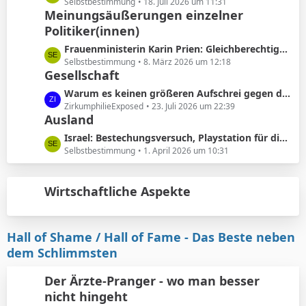
ä
e
Selbstbestimmung
18. Juli 2026 um 11:31
e
Meinungsäußerungen einzelner
g
t
B
e
Politiker(innen)
z
e
t
L
Frauenministerin Karin Prien: Gleichberechtigung sei ..kein nettes Zugeständnis ..sondern ein Verfassungsauftrag
i
e
e
Selbstbestimmung
8. März 2026 um 12:18
t
B
Gesellschaft
t
r
e
z
L
Warum es keinen größeren Aufschrei gegen die Vorhautbeschneidung gibt.
ä
i
t
e
ZirkumphilieExposed
23. Juli 2026 um 22:39
g
t
e
Ausland
t
e
r
B
z
L
Israel: Bestechungsversuch, Playstation für die werdenden Eltern
ä
e
t
e
Selbstbestimmung
1. April 2026 um 10:31
g
i
e
t
e
t
B
z
r
e
Wirtschaftliche Aspekte
t
ä
i
e
g
t
B
e
r
e
Hall of Shame / Hall of Fame - Das Beste neben
ä
i
dem Schlimmsten
g
t
e
r
Der Ärzte-Pranger - wo man besser
ä
nicht hingeht
g