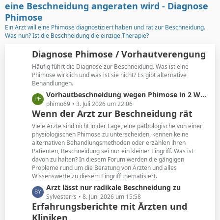
t
g
eine Beschneidung angeraten wird - Diagnose
e
e
Phimose
B
Ein Arzt will eine Phimose diagnostiziert haben und rät zur Beschneidung.
e
Was nun? Ist die Beschneidung die einzige Therapie?
i
t
Diagnose Phimose / Vorhautverengung
r
Häufig führt die Diagnose zur Beschneidung. Was ist eine
ä
Phimose wirklich und was ist sie nicht? Es gibt alternative
g
Behandlungen.
e
L
Vorhautbeschneidung wegen Phimose in 2 Wochen
e
phimo69
3. Juli 2026 um 22:06
Wenn der Arzt zur Beschneidung rät
t
z
Viele Ärzte sind nicht in der Lage, eine pathologische von einer
t
physiologischen Phimose zu unterscheiden, kennen keine
alternativen Behandlungsmethoden oder erzählen ihren
e
Patienten, Beschneidung sei nur ein kleiner Eingriff. Was ist
B
davon zu halten? In diesem Forum werden die gängigen
e
Probleme rund um die Beratung von Ärzten und alles
i
Wissenswerte zu diesem Eingriff thematisiert.
t
L
Arzt lässt nur radikale Beschneidung zu
r
e
Sylvesterrs
8. Juni 2026 um 15:58
ä
Erfahrungsberichte mit Ärzten und
t
g
Kliniken
z