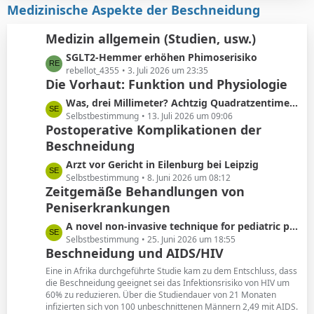
i
z
Medizinische Aspekte der Beschneidung
e
t
t
r
e
Medizin allgemein (Studien, usw.)
ä
B
L
SGLT2-Hemmer erhöhen Phimoserisiko
g
e
e
rebellot_4355
3. Juli 2026 um 23:35
e
i
Die Vorhaut: Funktion und Physiologie
t
t
z
r
L
Was, drei Millimeter? Achtzig Quadratzentimeter!
t
ä
e
Selbstbestimmung
13. Juli 2026 um 09:06
e
Postoperative Komplikationen der
g
t
B
e
Beschneidung
z
e
t
L
Arzt vor Gericht in Eilenburg bei Leipzig
i
e
e
Selbstbestimmung
8. Juni 2026 um 08:12
t
B
Zeitgemäße Behandlungen von
t
r
e
Peniserkrankungen
z
ä
i
t
g
L
A novel non-invasive technique for pediatric phimosis treatment
t
e
e
e
Selbstbestimmung
25. Juni 2026 um 18:55
r
B
Beschneidung und AIDS/HIV
t
ä
e
z
g
Eine in Afrika durchgeführte Studie kam zu dem Entschluss, dass
i
t
die Beschneidung geeignet sei das Infektionsrisiko von HIV um
e
t
60% zu reduzieren. Über die Studiendauer von 21 Monaten
e
r
infizierten sich von 100 unbeschnittenen Männern 2,49 mit AIDS.
B