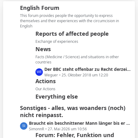
i
z
g
English Forum
t
t
e
r
e
This forum provides people the opportunity to express
ä
B
themselves and their experiences with the circumcision in
g
English
e
e
i
Reports of affected people
t
Exchange of experiences
r
News
ä
Facts (Medicine / Science) and situations in other
g
countries
e
L
Der BBC steht offenbar zu Recht derzeit in der Kritik
e
Weguer
25. Oktober 2018 um 12:20
Actions
t
z
Our Actions
t
Everything else
e
B
Sonstiges - alles, was woanders (noch)
e
nicht reinpasst.
i
L
Braucht ein beschnittener Mann länger bis er kommt oder ist das Schwachsinn?
t
e
SimonnR
27. Mai 2026 um 10:56
r
Forum: Fehler, Funktion und
t
ä