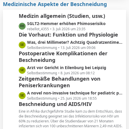
i
z
Medizinische Aspekte der Beschneidung
e
t
t
r
e
Medizin allgemein (Studien, usw.)
ä
B
L
SGLT2-Hemmer erhöhen Phimoserisiko
g
e
e
rebellot_4355
3. Juli 2026 um 23:35
e
i
Die Vorhaut: Funktion und Physiologie
t
t
z
r
L
Was, drei Millimeter? Achtzig Quadratzentimeter!
t
ä
e
Selbstbestimmung
13. Juli 2026 um 09:06
e
Postoperative Komplikationen der
g
t
B
e
Beschneidung
z
e
t
L
Arzt vor Gericht in Eilenburg bei Leipzig
i
e
e
Selbstbestimmung
8. Juni 2026 um 08:12
t
B
Zeitgemäße Behandlungen von
t
r
e
Peniserkrankungen
z
ä
i
t
g
L
A novel non-invasive technique for pediatric phimosis treatment
t
e
e
e
Selbstbestimmung
25. Juni 2026 um 18:55
r
B
Beschneidung und AIDS/HIV
t
ä
e
z
g
Eine in Afrika durchgeführte Studie kam zu dem Entschluss, dass
i
t
die Beschneidung geeignet sei das Infektionsrisiko von HIV um
e
t
60% zu reduzieren. Über die Studiendauer von 21 Monaten
e
r
infizierten sich von 100 unbeschnittenen Männern 2,49 mit AIDS.
B