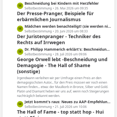
L
Beschneidung bei Kindern mit Herzfehler
e
e
Selbstbestimmung
26. Mai 2026 um 09:35
Der Presse-Pranger, Beispiele für
t
erbärmlichen Journalismus
z
t
L
Mädchen werden benachteiligt! (sie werden nicht beschnitten)
e
e
Selbstbestimmung
20. Juni 2026 um 08:33
B
Der Juristenpranger - Techniker des
t
e
Rechts auf Irrwegen
z
i
t
L
Dr. Philipp Hammerich erklärt's: Beschneidung hat keine Spätfolgen!
t
e
e
Selbstbestimmung
28. Juli 2026 um 09:06
r
B
George Orwell lebt -Beschneidung und
t
ä
e
Demagogie - The Hall of Shame
z
g
i
t
(sonstige)
e
t
e
Irgendwann verleihen wir per Umfrage einen Preis an den
r
B
demagogischsten Autor... für den Preis müssen wir noch einen
ä
e
Namen finden... etwa: der Maulkorb in Bronze, Silber und Gold.
g
i
Platin und Diamant heben wir uns auf, wenn noch Steigerungen
e
nachträglich bekannt werden.
t
r
L
Jetzt kommt's raus: Neues zu AAP-Empfehlung von 2012!
ä
e
Selbstbestimmung
21. Juli 2026 um 10:06
The Hall of Fame - top statt hop - Hui
g
t