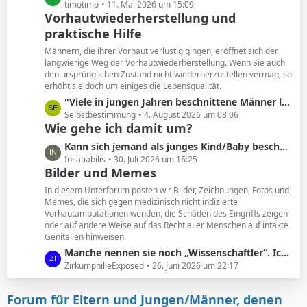
e
e
timotimo
11. Mai 2026 um 15:09
Vorhautwiederherstellung und
i
t
t
praktische Hilfe
z
r
t
Männern, die ihrer Vorhaut verlustig gingen, eröffnet sich der
ä
e
langwierige Weg der Vorhautwiederherstellung. Wenn Sie auch
g
B
den ursprünglichen Zustand nicht wiederherzustellen vermag, so
e
erhöht sie doch um einiges die Lebensqualität.
e
i
L
"Viele in jungen Jahren beschnittene Männer leiden unter den Folgen. Und wollen ihre Vorhaut zurück. "
t
e
Selbstbestimmung
4. August 2026 um 08:06
Wie gehe ich damit um?
r
t
ä
z
L
Kann sich jemand als junges Kind/Baby beschnittener noch an seine Vorhaut erinnern?
g
t
e
Insatiabilis
30. Juli 2026 um 16:25
e
e
Bilder und Memes
t
B
z
In diesem Unterforum posten wir Bilder, Zeichnungen, Fotos und
e
t
Memes, die sich gegen medizinisch nicht indizierte
i
Vorhautamputationen wenden, die Schäden des Eingriffs zeigen
e
t
oder auf andere Weise auf das Recht aller Menschen auf intakte
B
Genitalien hinweisen.
r
e
ä
L
Manche nennen sie noch „Wissenschaftler“. Ich nenne sie geldgesteuerte Marionetten.
i
g
e
ZirkumphilieExposed
26. Juni 2026 um 22:17
t
e
t
r
z
ä
Forum für Eltern und Jungen/Männer, denen