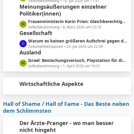
ä
e
Selbstbestimmung
18. Juli 2026 um 11:31
e
Meinungsäußerungen einzelner
g
t
B
e
Politiker(innen)
z
e
t
L
Frauenministerin Karin Prien: Gleichberechtigung sei ..kein nettes Zugeständnis ..sondern ein Verfassungsauftrag
i
e
e
Selbstbestimmung
8. März 2026 um 12:18
t
B
Gesellschaft
t
r
e
z
L
Warum es keinen größeren Aufschrei gegen die Vorhautbeschneidung gibt.
ä
i
t
e
ZirkumphilieExposed
23. Juli 2026 um 22:39
g
t
e
Ausland
t
e
r
B
z
L
Israel: Bestechungsversuch, Playstation für die werdenden Eltern
ä
e
t
e
Selbstbestimmung
1. April 2026 um 10:31
g
i
e
t
e
t
B
z
r
e
Wirtschaftliche Aspekte
t
ä
i
e
g
t
B
e
r
e
Hall of Shame / Hall of Fame - Das Beste neben
ä
i
dem Schlimmsten
g
t
e
r
Der Ärzte-Pranger - wo man besser
ä
nicht hingeht
g