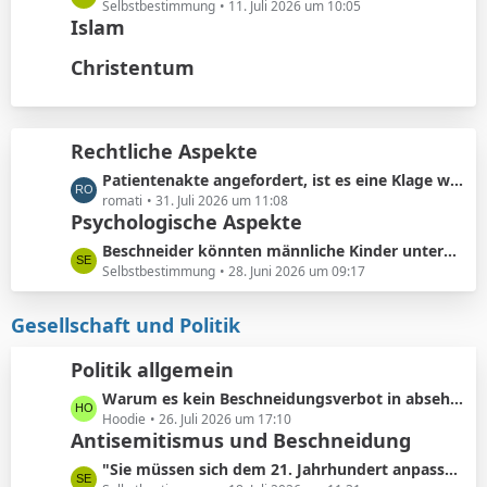
t
ä
e
Selbstbestimmung
11. Juli 2026 um 10:05
e
Islam
g
t
B
e
z
Christentum
e
t
i
e
t
B
r
e
Rechtliche Aspekte
ä
i
g
L
Patientenakte angefordert, ist es eine Klage wert?
t
e
e
romati
31. Juli 2026 um 11:08
r
Psychologische Aspekte
t
ä
z
g
L
Beschneider könnten männliche Kinder unterbewusst als ihre künftigen Konkurrenten bei der Partnersuche wahrnehmen.
t
e
e
Selbstbestimmung
28. Juni 2026 um 09:17
e
t
B
z
Gesellschaft und Politik
e
t
i
e
Politik allgemein
t
B
r
L
Warum es kein Beschneidungsverbot in absehbarer Zukunft geben wird: Vermeidung von Schmerzensgeld.
e
ä
e
Hoodie
26. Juli 2026 um 17:10
i
Antisemitismus und Beschneidung
g
t
t
e
z
r
L
"Sie müssen sich dem 21. Jahrhundert anpassen"
t