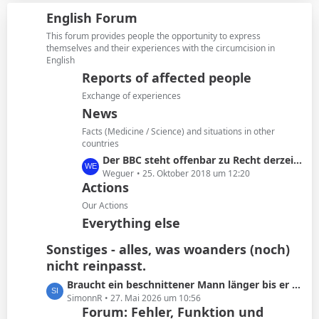
i
z
g
English Forum
t
t
e
r
e
This forum provides people the opportunity to express
ä
B
themselves and their experiences with the circumcision in
g
English
e
e
i
Reports of affected people
t
Exchange of experiences
r
News
ä
Facts (Medicine / Science) and situations in other
g
countries
e
L
Der BBC steht offenbar zu Recht derzeit in der Kritik
e
Weguer
25. Oktober 2018 um 12:20
Actions
t
z
Our Actions
t
Everything else
e
B
Sonstiges - alles, was woanders (noch)
e
nicht reinpasst.
i
L
Braucht ein beschnittener Mann länger bis er kommt oder ist das Schwachsinn?
t
e
SimonnR
27. Mai 2026 um 10:56
r
Forum: Fehler, Funktion und
t
ä