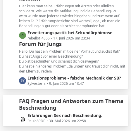
e
t
Hier kann man seine Erfahrungen mit Ärzten oder Kliniken
e
schildern. Wie waren die Aufklärung und die Behandlung? Zu
B
wem würde man jederzeit wieder hingehen und zum wem auf
keinen Fall? Erfahrungsberichte sind wertvoll, egal, ob man die
e
Behandlung als gut oder als schlecht empfunden hat.
i
L
Erweiterungspastik bei Sekundärphimose
t
e
rebellot_4355
17. Juni 2026 um 23:34
r
Forum für Jungs
t
ä
z
g
Hallo! Du hast ein Problem mit deiner Vorhaut und suchst Rat?
t
e
Du hast Angst vor einer Beschneidung?
Du bist beschnitten und schämst dich deswegen?
e
Du hast ein anderes Problem „da unten“ und traust dich nicht, mit
B
den Eltern zu reden?
e
L
Erektionsprobleme - falsche Mechanik der SB?
i
e
Sylvesterrs
9. Juni 2026 um 13:47
t
t
r
z
ä
FAQ Fragen und Antworten zum Thema
t
g
Beschneidung
e
e
B
L
Erfahrungen Sex nach Beschneidung.
e
e
Paule89DE
30. Mai 2026 um 22:58
i
t
t