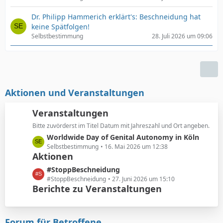
Dr. Philipp Hammerich erklärt's: Beschneidung hat
keine Spätfolgen!
Selbstbestimmung
28. Juli 2026 um 09:06
Aktionen und Veranstaltungen
Veranstaltungen
Bitte zuvörderst im Titel Datum mit Jahreszahl und Ort angeben.
L
Worldwide Day of Genital Autonomy in Köln
e
Selbstbestimmung
16. Mai 2026 um 12:38
Aktionen
t
z
L
#StoppBeschneidung
t
e
#StoppBeschneidung
27. Juni 2026 um 15:10
e
Berichte zu Veranstaltungen
t
B
z
e
t
i
e
Forum für Betroffene