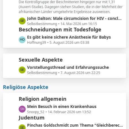
ä
Die Kontrollgruppe der Beschnittenen hingegen nur mit 1,31
e
(Auvert-Studie). Dagegen stehen Studien, die in der Mehrheit der
g
i
afrikanischen Länder umgekehrte Ergebnisse ausweisen.
e
t
L
John Dalton: Male circumcision for HIV - conclusions sensitive to assumptions
r
e
Selbstbestimmung
14. Mai 2026 um 16:15
ä
Beschneidungen mit Todesfolge
t
g
z
L
Es gibt keine sichere Anästhesie für Babys
e
t
e
Hoffnung39
5. August 2026 um 03:38
e
t
B
z
e
Sexuelle Aspekte
t
i
e
L
Vorstellungsthread und Erfahrungssuche
t
B
e
Selbstbestimmung
7. August 2026 um 22:25
r
e
t
ä
i
z
Religiöse Aspekte
g
t
t
e
r
e
Religion allgemein
ä
B
g
L
Mein Besuch in einen Krankenhaus
e
e
e
Snoopy_52
14. Februar 2026 um 13:52
i
Judentum
t
t
z
r
L
Pinchas Goldschmidt zum Thema "Gleichberechtigung von Mann und Frau"