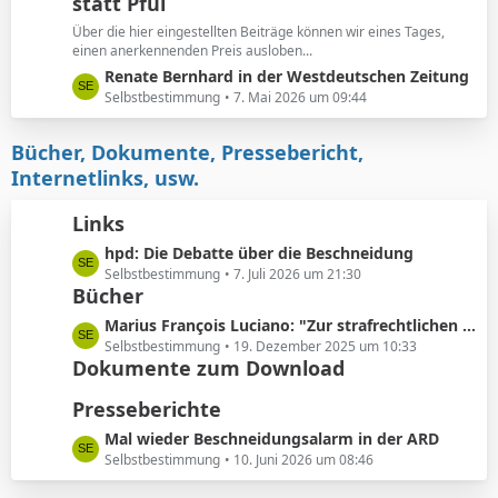
e
statt Pfui
z
t
Über die hier eingestellten Beiträge können wir eines Tages,
e
einen anerkennenden Preis ausloben...
B
L
Renate Bernhard in der Westdeutschen Zeitung
e
e
Selbstbestimmung
7. Mai 2026 um 09:44
i
t
t
z
Bücher, Dokumente, Pressebericht,
r
t
Internetlinks, usw.
ä
e
g
B
Links
e
e
L
hpd: Die Debatte über die Beschneidung
i
e
Selbstbestimmung
7. Juli 2026 um 21:30
t
Bücher
t
r
z
ä
L
Marius François Luciano: "Zur strafrechtlichen Einordnung medizinisch nicht indizierter Eingriffe in die Körpersubstanz von Kindern"
t
g
e
Selbstbestimmung
19. Dezember 2025 um 10:33
e
e
Dokumente zum Download
t
B
z
Presseberichte
e
t
i
e
L
Mal wieder Beschneidungsalarm in der ARD
t
B
e
Selbstbestimmung
10. Juni 2026 um 08:46
r
e
t
ä