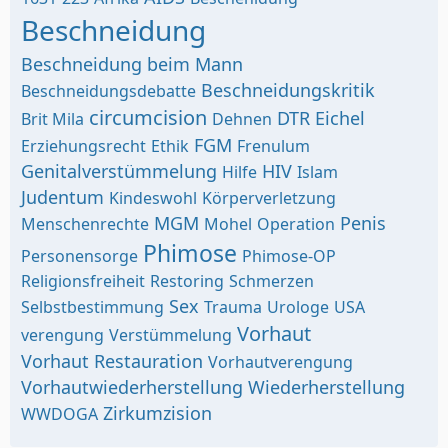
Beschneidung
Beschneidung beim Mann
Beschneidungskritik
Beschneidungsdebatte
circumcision
DTR
Eichel
Brit Mila
Dehnen
FGM
Erziehungsrecht
Ethik
Frenulum
Genitalverstümmelung
HIV
Hilfe
Islam
Judentum
Kindeswohl
Körperverletzung
MGM
Penis
Menschenrechte
Mohel
Operation
Phimose
Personensorge
Phimose-OP
Religionsfreiheit
Restoring
Schmerzen
Sex
Selbstbestimmung
Trauma
Urologe
USA
Vorhaut
verengung
Verstümmelung
Vorhaut Restauration
Vorhautverengung
Vorhautwiederherstellung
Wiederherstellung
Zirkumzision
WWDOGA