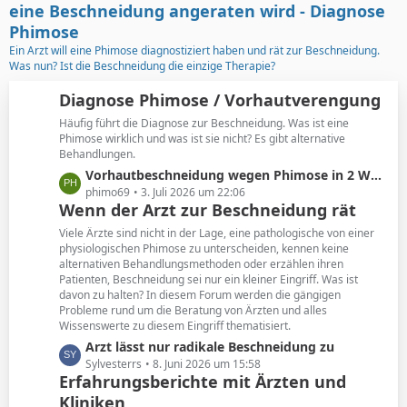
t
g
eine Beschneidung angeraten wird - Diagnose
e
e
Phimose
B
Ein Arzt will eine Phimose diagnostiziert haben und rät zur Beschneidung.
e
Was nun? Ist die Beschneidung die einzige Therapie?
i
t
Diagnose Phimose / Vorhautverengung
r
Häufig führt die Diagnose zur Beschneidung. Was ist eine
ä
Phimose wirklich und was ist sie nicht? Es gibt alternative
g
Behandlungen.
e
L
Vorhautbeschneidung wegen Phimose in 2 Wochen
e
phimo69
3. Juli 2026 um 22:06
Wenn der Arzt zur Beschneidung rät
t
z
Viele Ärzte sind nicht in der Lage, eine pathologische von einer
t
physiologischen Phimose zu unterscheiden, kennen keine
alternativen Behandlungsmethoden oder erzählen ihren
e
Patienten, Beschneidung sei nur ein kleiner Eingriff. Was ist
B
davon zu halten? In diesem Forum werden die gängigen
e
Probleme rund um die Beratung von Ärzten und alles
i
Wissenswerte zu diesem Eingriff thematisiert.
t
L
Arzt lässt nur radikale Beschneidung zu
r
e
Sylvesterrs
8. Juni 2026 um 15:58
ä
Erfahrungsberichte mit Ärzten und
t
g
Kliniken
z