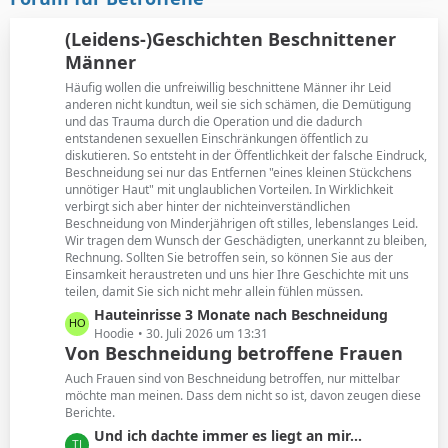
t
B
r
e
(Leidens-)Geschichten Beschnittener
ä
i
Männer
g
t
e
Häufig wollen die unfreiwillig beschnittene Männer ihr Leid
r
anderen nicht kundtun, weil sie sich schämen, die Demütigung
ä
und das Trauma durch die Operation und die dadurch
g
entstandenen sexuellen Einschränkungen öffentlich zu
e
diskutieren. So entsteht in der Öffentlichkeit der falsche Eindruck,
Beschneidung sei nur das Entfernen "eines kleinen Stückchens
unnötiger Haut" mit unglaublichen Vorteilen. In Wirklichkeit
verbirgt sich aber hinter der nichteinverständlichen
Beschneidung von Minderjährigen oft stilles, lebenslanges Leid.
Wir tragen dem Wunsch der Geschädigten, unerkannt zu bleiben,
Rechnung. Sollten Sie betroffen sein, so können Sie aus der
Einsamkeit heraustreten und uns hier Ihre Geschichte mit uns
teilen, damit Sie sich nicht mehr allein fühlen müssen.
L
Hauteinrisse 3 Monate nach Beschneidung
e
Hoodie
30. Juli 2026 um 13:31
Von Beschneidung betroffene Frauen
t
z
Auch Frauen sind von Beschneidung betroffen, nur mittelbar
t
möchte man meinen. Dass dem nicht so ist, davon zeugen diese
Berichte.
e
B
L
Und ich dachte immer es liegt an mir...