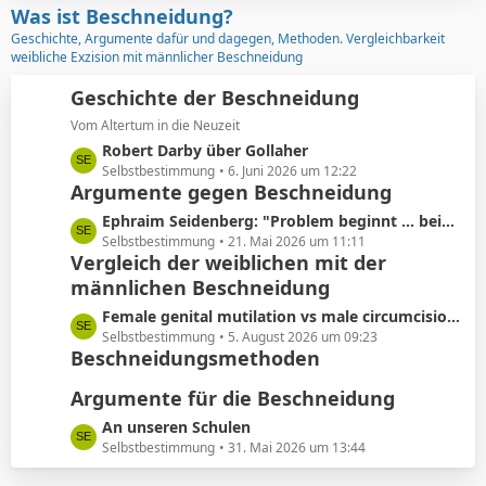
z
Was ist Beschneidung?
r
t
Geschichte, Argumente dafür und dagegen, Methoden. Vergleichbarkeit
ä
e
weibliche Exzision mit männlicher Beschneidung
g
B
e
e
Geschichte der Beschneidung
i
Vom Altertum in die Neuzeit
t
L
Robert Darby über Gollaher
r
e
Selbstbestimmung
6. Juni 2026 um 12:22
ä
Argumente gegen Beschneidung
t
g
z
L
Ephraim Seidenberg: "Problem beginnt ... beim Abschneiden der Vorhaut"
e
t
e
Selbstbestimmung
21. Mai 2026 um 11:11
e
Vergleich der weiblichen mit der
t
B
männlichen Beschneidung
z
e
t
L
Female genital mutilation vs male circumcision: Understanding the differences
i
e
e
Selbstbestimmung
5. August 2026 um 09:23
t
B
Beschneidungsmethoden
t
r
e
z
ä
i
Argumente für die Beschneidung
t
g
t
e
L
An unseren Schulen
e
r
B
e
Selbstbestimmung
31. Mai 2026 um 13:44
ä
e
t
g