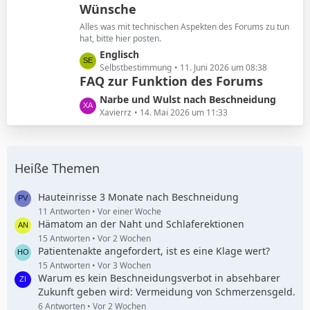
Wünsche
z
g
t
e
Alles was mit technischen Aspekten des Forums zu tun
e
hat, bitte hier posten.
B
L
Englisch
e
e
Selbstbestimmung
11. Juni 2026 um 08:38
i
FAQ zur Funktion des Forums
t
t
z
L
Narbe und Wulst nach Beschneidung
r
t
e
Xavierrz
14. Mai 2026 um 11:33
ä
e
t
g
B
z
e
e
t
i
Heiße Themen
e
t
B
r
e
Hauteinrisse 3 Monate nach Beschneidung
ä
i
11 Antworten
Vor einer Woche
g
Hämatom an der Naht und Schlaferektionen
t
e
r
15 Antworten
Vor 2 Wochen
Patientenakte angefordert, ist es eine Klage wert?
ä
g
15 Antworten
Vor 3 Wochen
Warum es kein Beschneidungsverbot in absehbarer
e
Zukunft geben wird: Vermeidung von Schmerzensgeld.
6 Antworten
Vor 2 Wochen