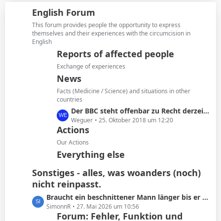
i
z
g
English Forum
t
t
e
r
e
This forum provides people the opportunity to express
ä
B
themselves and their experiences with the circumcision in
g
English
e
e
i
Reports of affected people
t
Exchange of experiences
r
News
ä
Facts (Medicine / Science) and situations in other
g
countries
e
L
Der BBC steht offenbar zu Recht derzeit in der Kritik
e
Weguer
25. Oktober 2018 um 12:20
Actions
t
z
Our Actions
t
Everything else
e
B
Sonstiges - alles, was woanders (noch)
e
nicht reinpasst.
i
L
Braucht ein beschnittener Mann länger bis er kommt oder ist das Schwachsinn?
t
e
SimonnR
27. Mai 2026 um 10:56
r
Forum: Fehler, Funktion und
t
ä