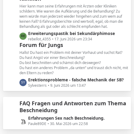
e
t
Hier kann man seine Erfahrungen mit Ärzten oder Kliniken
e
schildern. Wie waren die Aufklärung und die Behandlung? Zu
B
wem würde man jederzeit wieder hingehen und zum wem auf
keinen Fall? Erfahrungsberichte sind wertvoll, egal, ob man die
e
Behandlung als gut oder als schlecht empfunden hat.
i
L
Erweiterungspastik bei Sekundärphimose
t
e
rebellot_4355
17. Juni 2026 um 23:34
r
Forum für Jungs
t
ä
z
g
Hallo! Du hast ein Problem mit deiner Vorhaut und suchst Rat?
t
e
Du hast Angst vor einer Beschneidung?
Du bist beschnitten und schämst dich deswegen?
e
Du hast ein anderes Problem „da unten“ und traust dich nicht, mit
B
den Eltern zu reden?
e
L
Erektionsprobleme - falsche Mechanik der SB?
i
e
Sylvesterrs
9. Juni 2026 um 13:47
t
t
r
z
ä
FAQ Fragen und Antworten zum Thema
t
g
Beschneidung
e
e
B
L
Erfahrungen Sex nach Beschneidung.
e
e
Paule89DE
30. Mai 2026 um 22:58
i
t
t