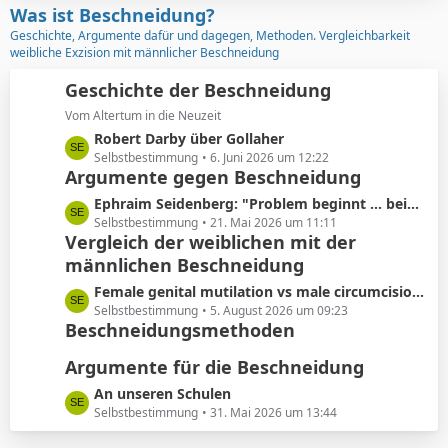
z
Was ist Beschneidung?
r
t
Geschichte, Argumente dafür und dagegen, Methoden. Vergleichbarkeit
ä
e
weibliche Exzision mit männlicher Beschneidung
g
B
e
e
Geschichte der Beschneidung
i
Vom Altertum in die Neuzeit
t
L
Robert Darby über Gollaher
r
e
Selbstbestimmung
6. Juni 2026 um 12:22
ä
Argumente gegen Beschneidung
t
g
z
L
Ephraim Seidenberg: "Problem beginnt ... beim Abschneiden der Vorhaut"
e
t
e
Selbstbestimmung
21. Mai 2026 um 11:11
e
Vergleich der weiblichen mit der
t
B
männlichen Beschneidung
z
e
t
L
Female genital mutilation vs male circumcision: Understanding the differences
i
e
e
Selbstbestimmung
5. August 2026 um 09:23
t
B
Beschneidungsmethoden
t
r
e
z
ä
i
Argumente für die Beschneidung
t
g
t
e
L
An unseren Schulen
e
r
B
e
Selbstbestimmung
31. Mai 2026 um 13:44
ä
e
t
g