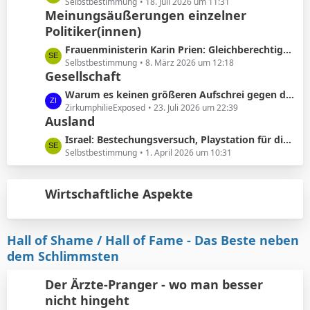
ä
e
Selbstbestimmung
18. Juli 2026 um 11:31
e
Meinungsäußerungen einzelner
g
t
B
e
Politiker(innen)
z
e
t
L
Frauenministerin Karin Prien: Gleichberechtigung sei ..kein nettes Zugeständnis ..sondern ein Verfassungsauftrag
i
e
e
Selbstbestimmung
8. März 2026 um 12:18
t
B
Gesellschaft
t
r
e
z
L
Warum es keinen größeren Aufschrei gegen die Vorhautbeschneidung gibt.
ä
i
t
e
ZirkumphilieExposed
23. Juli 2026 um 22:39
g
t
e
Ausland
t
e
r
B
z
L
Israel: Bestechungsversuch, Playstation für die werdenden Eltern
ä
e
t
e
Selbstbestimmung
1. April 2026 um 10:31
g
i
e
t
e
t
B
z
r
e
Wirtschaftliche Aspekte
t
ä
i
e
g
t
B
e
r
e
Hall of Shame / Hall of Fame - Das Beste neben
ä
i
dem Schlimmsten
g
t
e
r
Der Ärzte-Pranger - wo man besser
ä
nicht hingeht
g