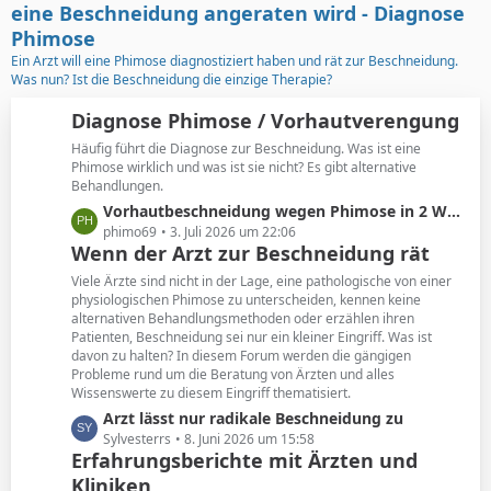
t
g
eine Beschneidung angeraten wird - Diagnose
e
e
Phimose
B
Ein Arzt will eine Phimose diagnostiziert haben und rät zur Beschneidung.
e
Was nun? Ist die Beschneidung die einzige Therapie?
i
t
Diagnose Phimose / Vorhautverengung
r
Häufig führt die Diagnose zur Beschneidung. Was ist eine
ä
Phimose wirklich und was ist sie nicht? Es gibt alternative
g
Behandlungen.
e
L
Vorhautbeschneidung wegen Phimose in 2 Wochen
e
phimo69
3. Juli 2026 um 22:06
Wenn der Arzt zur Beschneidung rät
t
z
Viele Ärzte sind nicht in der Lage, eine pathologische von einer
t
physiologischen Phimose zu unterscheiden, kennen keine
alternativen Behandlungsmethoden oder erzählen ihren
e
Patienten, Beschneidung sei nur ein kleiner Eingriff. Was ist
B
davon zu halten? In diesem Forum werden die gängigen
e
Probleme rund um die Beratung von Ärzten und alles
i
Wissenswerte zu diesem Eingriff thematisiert.
t
L
Arzt lässt nur radikale Beschneidung zu
r
e
Sylvesterrs
8. Juni 2026 um 15:58
ä
Erfahrungsberichte mit Ärzten und
t
g
Kliniken
z