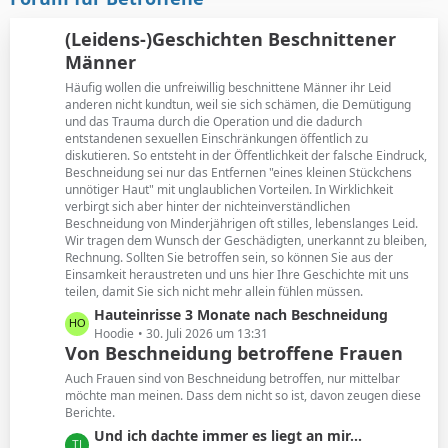
t
B
r
e
(Leidens-)Geschichten Beschnittener
ä
i
Männer
g
t
e
Häufig wollen die unfreiwillig beschnittene Männer ihr Leid
r
anderen nicht kundtun, weil sie sich schämen, die Demütigung
ä
und das Trauma durch die Operation und die dadurch
g
entstandenen sexuellen Einschränkungen öffentlich zu
e
diskutieren. So entsteht in der Öffentlichkeit der falsche Eindruck,
Beschneidung sei nur das Entfernen "eines kleinen Stückchens
unnötiger Haut" mit unglaublichen Vorteilen. In Wirklichkeit
verbirgt sich aber hinter der nichteinverständlichen
Beschneidung von Minderjährigen oft stilles, lebenslanges Leid.
Wir tragen dem Wunsch der Geschädigten, unerkannt zu bleiben,
Rechnung. Sollten Sie betroffen sein, so können Sie aus der
Einsamkeit heraustreten und uns hier Ihre Geschichte mit uns
teilen, damit Sie sich nicht mehr allein fühlen müssen.
L
Hauteinrisse 3 Monate nach Beschneidung
e
Hoodie
30. Juli 2026 um 13:31
Von Beschneidung betroffene Frauen
t
z
Auch Frauen sind von Beschneidung betroffen, nur mittelbar
t
möchte man meinen. Dass dem nicht so ist, davon zeugen diese
Berichte.
e
B
L
Und ich dachte immer es liegt an mir...