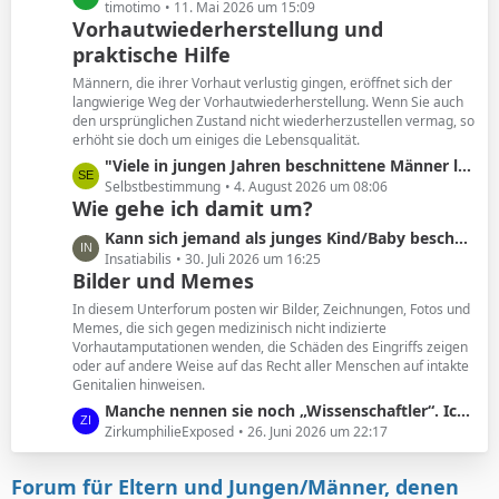
e
e
timotimo
11. Mai 2026 um 15:09
Vorhautwiederherstellung und
i
t
t
praktische Hilfe
z
r
t
Männern, die ihrer Vorhaut verlustig gingen, eröffnet sich der
ä
e
langwierige Weg der Vorhautwiederherstellung. Wenn Sie auch
g
B
den ursprünglichen Zustand nicht wiederherzustellen vermag, so
e
erhöht sie doch um einiges die Lebensqualität.
e
i
L
"Viele in jungen Jahren beschnittene Männer leiden unter den Folgen. Und wollen ihre Vorhaut zurück. "
t
e
Selbstbestimmung
4. August 2026 um 08:06
Wie gehe ich damit um?
r
t
ä
z
L
Kann sich jemand als junges Kind/Baby beschnittener noch an seine Vorhaut erinnern?
g
t
e
Insatiabilis
30. Juli 2026 um 16:25
e
e
Bilder und Memes
t
B
z
In diesem Unterforum posten wir Bilder, Zeichnungen, Fotos und
e
t
Memes, die sich gegen medizinisch nicht indizierte
i
Vorhautamputationen wenden, die Schäden des Eingriffs zeigen
e
t
oder auf andere Weise auf das Recht aller Menschen auf intakte
B
Genitalien hinweisen.
r
e
ä
L
Manche nennen sie noch „Wissenschaftler“. Ich nenne sie geldgesteuerte Marionetten.
i
g
e
ZirkumphilieExposed
26. Juni 2026 um 22:17
t
e
t
r
z
ä
Forum für Eltern und Jungen/Männer, denen