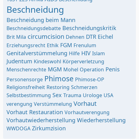
Beschneidung
Beschneidung beim Mann
Beschneidungskritik
Beschneidungsdebatte
circumcision
DTR
Eichel
Brit Mila
Dehnen
FGM
Erziehungsrecht
Ethik
Frenulum
Genitalverstümmelung
HIV
Hilfe
Islam
Judentum
Kindeswohl
Körperverletzung
MGM
Penis
Menschenrechte
Mohel
Operation
Phimose
Personensorge
Phimose-OP
Religionsfreiheit
Restoring
Schmerzen
Sex
Selbstbestimmung
Trauma
Urologe
USA
Vorhaut
verengung
Verstümmelung
Vorhaut Restauration
Vorhautverengung
Vorhautwiederherstellung
Wiederherstellung
Zirkumzision
WWDOGA