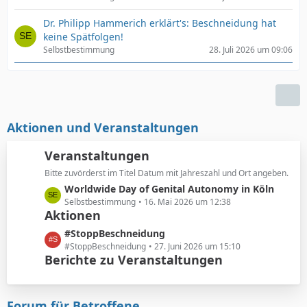
Dr. Philipp Hammerich erklärt's: Beschneidung hat
keine Spätfolgen!
Selbstbestimmung
28. Juli 2026 um 09:06
Aktionen und Veranstaltungen
Veranstaltungen
Bitte zuvörderst im Titel Datum mit Jahreszahl und Ort angeben.
L
Worldwide Day of Genital Autonomy in Köln
e
Selbstbestimmung
16. Mai 2026 um 12:38
Aktionen
t
z
L
#StoppBeschneidung
t
e
#StoppBeschneidung
27. Juni 2026 um 15:10
e
Berichte zu Veranstaltungen
t
B
z
e
t
i
e
Forum für Betroffene