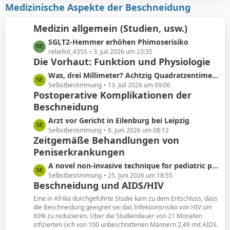
i
z
Medizinische Aspekte der Beschneidung
e
t
t
r
e
Medizin allgemein (Studien, usw.)
ä
B
L
SGLT2-Hemmer erhöhen Phimoserisiko
g
e
e
rebellot_4355
3. Juli 2026 um 23:35
e
i
Die Vorhaut: Funktion und Physiologie
t
t
z
r
L
Was, drei Millimeter? Achtzig Quadratzentimeter!
t
ä
e
Selbstbestimmung
13. Juli 2026 um 09:06
e
Postoperative Komplikationen der
g
t
B
e
Beschneidung
z
e
t
L
Arzt vor Gericht in Eilenburg bei Leipzig
i
e
e
Selbstbestimmung
8. Juni 2026 um 08:12
t
B
Zeitgemäße Behandlungen von
t
r
e
Peniserkrankungen
z
ä
i
t
g
L
A novel non-invasive technique for pediatric phimosis treatment
t
e
e
e
Selbstbestimmung
25. Juni 2026 um 18:55
r
B
Beschneidung und AIDS/HIV
t
ä
e
z
g
Eine in Afrika durchgeführte Studie kam zu dem Entschluss, dass
i
t
die Beschneidung geeignet sei das Infektionsrisiko von HIV um
e
t
60% zu reduzieren. Über die Studiendauer von 21 Monaten
e
r
infizierten sich von 100 unbeschnittenen Männern 2,49 mit AIDS.
B