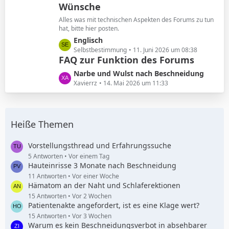
Wünsche
z
g
t
e
Alles was mit technischen Aspekten des Forums zu tun
e
hat, bitte hier posten.
B
L
Englisch
e
e
Selbstbestimmung
11. Juni 2026 um 08:38
i
FAQ zur Funktion des Forums
t
t
z
L
Narbe und Wulst nach Beschneidung
r
t
e
Xavierrz
14. Mai 2026 um 11:33
ä
e
t
g
B
z
e
e
t
i
Heiße Themen
e
t
B
r
e
Vorstellungsthread und Erfahrungssuche
ä
i
5 Antworten
Vor einem Tag
g
Hauteinrisse 3 Monate nach Beschneidung
t
e
r
11 Antworten
Vor einer Woche
Hämatom an der Naht und Schlaferektionen
ä
g
15 Antworten
Vor 2 Wochen
Patientenakte angefordert, ist es eine Klage wert?
e
15 Antworten
Vor 3 Wochen
Warum es kein Beschneidungsverbot in absehbarer