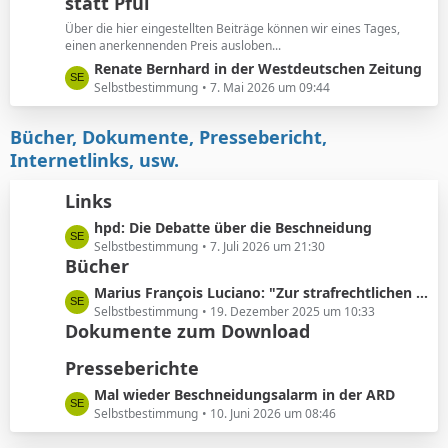
e
statt Pfui
z
t
Über die hier eingestellten Beiträge können wir eines Tages,
e
einen anerkennenden Preis ausloben...
B
L
Renate Bernhard in der Westdeutschen Zeitung
e
e
Selbstbestimmung
7. Mai 2026 um 09:44
i
t
t
z
Bücher, Dokumente, Pressebericht,
r
t
Internetlinks, usw.
ä
e
g
B
Links
e
e
L
hpd: Die Debatte über die Beschneidung
i
e
Selbstbestimmung
7. Juli 2026 um 21:30
t
Bücher
t
r
z
ä
L
Marius François Luciano: "Zur strafrechtlichen Einordnung medizinisch nicht indizierter Eingriffe in die Körpersubstanz von Kindern"
t
g
e
Selbstbestimmung
19. Dezember 2025 um 10:33
e
e
Dokumente zum Download
t
B
z
Presseberichte
e
t
i
e
L
Mal wieder Beschneidungsalarm in der ARD
t
B
e
Selbstbestimmung
10. Juni 2026 um 08:46
r
e
t
ä