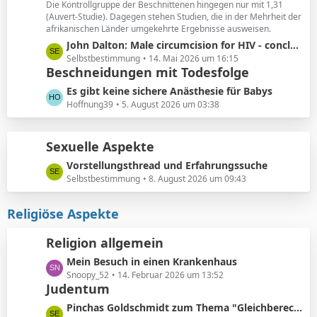
ä
Die Kontrollgruppe der Beschnittenen hingegen nur mit 1,31
e
(Auvert-Studie). Dagegen stehen Studien, die in der Mehrheit der
g
i
afrikanischen Länder umgekehrte Ergebnisse ausweisen.
e
t
L
John Dalton: Male circumcision for HIV - conclusions sensitive to assumptions
r
e
Selbstbestimmung
14. Mai 2026 um 16:15
ä
Beschneidungen mit Todesfolge
t
g
z
L
Es gibt keine sichere Anästhesie für Babys
e
t
e
Hoffnung39
5. August 2026 um 03:38
e
t
B
z
e
Sexuelle Aspekte
t
i
e
L
Vorstellungsthread und Erfahrungssuche
t
B
e
Selbstbestimmung
8. August 2026 um 09:43
r
e
t
ä
i
z
Religiöse Aspekte
g
t
t
e
r
e
Religion allgemein
ä
B
g
L
Mein Besuch in einen Krankenhaus
e
e
e
Snoopy_52
14. Februar 2026 um 13:52
i
Judentum
t
t
z
r
L
Pinchas Goldschmidt zum Thema "Gleichberechtigung von Mann und Frau"