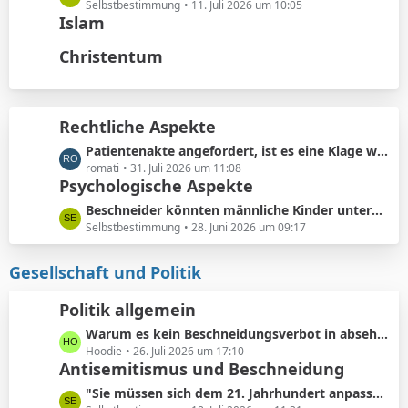
t
ä
e
Selbstbestimmung
11. Juli 2026 um 10:05
e
Islam
g
t
B
e
z
Christentum
e
t
i
e
t
B
r
e
Rechtliche Aspekte
ä
i
g
L
Patientenakte angefordert, ist es eine Klage wert?
t
e
e
romati
31. Juli 2026 um 11:08
r
Psychologische Aspekte
t
ä
z
g
L
Beschneider könnten männliche Kinder unterbewusst als ihre künftigen Konkurrenten bei der Partnersuche wahrnehmen.
t
e
e
Selbstbestimmung
28. Juni 2026 um 09:17
e
t
B
z
Gesellschaft und Politik
e
t
i
e
Politik allgemein
t
B
r
L
Warum es kein Beschneidungsverbot in absehbarer Zukunft geben wird: Vermeidung von Schmerzensgeld.
e
ä
e
Hoodie
26. Juli 2026 um 17:10
i
Antisemitismus und Beschneidung
g
t
t
e
z
r
L
"Sie müssen sich dem 21. Jahrhundert anpassen"
t