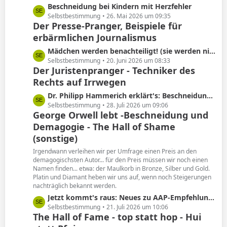
L
Beschneidung bei Kindern mit Herzfehler
e
e
Selbstbestimmung
26. Mai 2026 um 09:35
Der Presse-Pranger, Beispiele für
t
erbärmlichen Journalismus
z
t
L
Mädchen werden benachteiligt! (sie werden nicht beschnitten)
e
e
Selbstbestimmung
20. Juni 2026 um 08:33
B
Der Juristenpranger - Techniker des
t
e
Rechts auf Irrwegen
z
i
t
L
Dr. Philipp Hammerich erklärt's: Beschneidung hat keine Spätfolgen!
t
e
e
Selbstbestimmung
28. Juli 2026 um 09:06
r
B
George Orwell lebt -Beschneidung und
t
ä
e
Demagogie - The Hall of Shame
z
g
i
t
(sonstige)
e
t
e
Irgendwann verleihen wir per Umfrage einen Preis an den
r
B
demagogischsten Autor... für den Preis müssen wir noch einen
ä
e
Namen finden... etwa: der Maulkorb in Bronze, Silber und Gold.
g
i
Platin und Diamant heben wir uns auf, wenn noch Steigerungen
e
nachträglich bekannt werden.
t
r
L
Jetzt kommt's raus: Neues zu AAP-Empfehlung von 2012!
ä
e
Selbstbestimmung
21. Juli 2026 um 10:06
The Hall of Fame - top statt hop - Hui
g
t