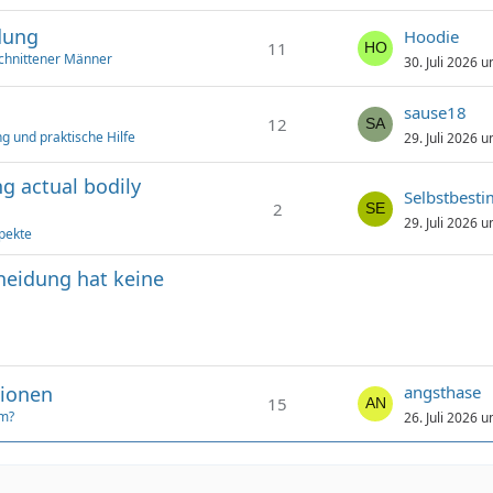
dung
Hoodie
11
chnittener Männer
30. Juli 2026 
sause18
12
g und praktische Hilfe
29. Juli 2026 
g actual bodily
Selbstbest
2
29. Juli 2026 
pekte
hneidung hat keine
tionen
angsthase
15
um?
26. Juli 2026 