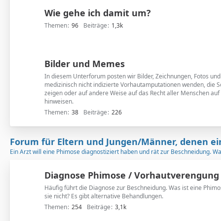
n
Wie gehe ich damit um?
t
e
Themen
96
Beiträge
1,3k
r
f
o
Bilder und Memes
r
In diesem Unterforum posten wir Bilder, Zeichnungen, Fotos un
e
medizinisch nicht indizierte Vorhautamputationen wenden, die S
n
zeigen oder auf andere Weise auf das Recht aller Menschen auf 
hinweisen.
Themen
38
Beiträge
226
Forum für Eltern und Jungen/Männer, denen ei
Ein Arzt will eine Phimose diagnostiziert haben und rät zur Beschneidung. W
Diagnose Phimose / Vorhautverengung
Häufig führt die Diagnose zur Beschneidung. Was ist eine Phimos
sie nicht? Es gibt alternative Behandlungen.
Themen
254
Beiträge
3,1k