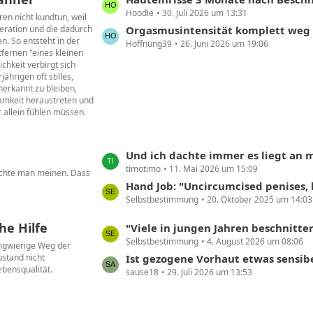
ä
Hoodie
30. Juli 2026 um 13:31
e
g
ren nicht kundtun, weil
eration und die dadurch
t
Orgasmusintensität komplett weg
e
n. So entsteht in der
Hoffnung39
26. Juni 2026 um 19:06
z
tfernen "eines kleinen
t
chkeit verbirgt sich
e
hrigen oft stilles,
erkannt zu bleiben,
B
samkeit heraustreten und
e
r allein fühlen müssen.
i
t
r
L
Und ich dachte immer es liegt an mi
ä
timotimo
11. Mai 2026 um 15:09
e
öchte man meinen. Dass
g
t
Hand Job: "Uncircumcised penises, however, can be extremely sensitive aro
e
Selbstbestimmung
20. Oktober 2025 um 14:03
z
t
he Hilfe
L
"Viele in jungen Jahren beschnittene Männer leiden unter den Folgen. Und wollen ihre 
e
Selbstbestimmung
4. August 2026 um 08:06
e
langwierige Weg der
B
stand nicht
t
Ist gezogene Vorhaut etwas sensib
e
ebensqualität.
sause18
29. Juli 2026 um 13:53
z
i
t
t
e
r