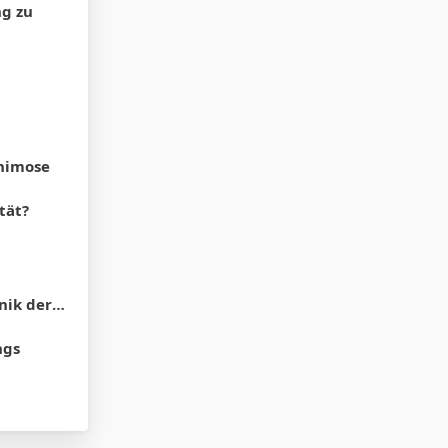
ng zu
phimose
tät?
 der SB?
ngs