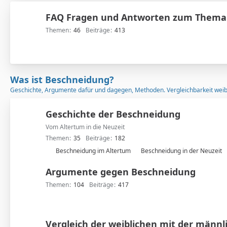
FAQ Fragen und Antworten zum Thema
Themen
46
Beiträge
413
Was ist Beschneidung?
Geschichte, Argumente dafür und dagegen, Methoden. Vergleichbarkeit weib
Geschichte der Beschneidung
Vom Altertum in die Neuzeit
Themen
35
Beiträge
182
U
Beschneidung im Altertum
Beschneidung in der Neuzeit
n
Argumente gegen Beschneidung
t
e
Themen
104
Beiträge
417
r
f
o
Vergleich der weiblichen mit der männl