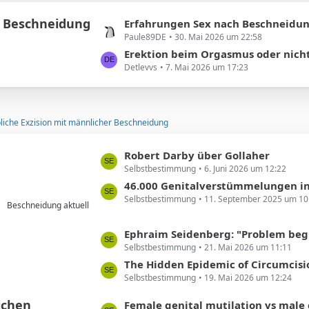
e
e
 Beschneidung
i
L
Erfahrungen Sex nach Beschneidun
t
Paule89DE
30. Mai 2026 um 22:58
e
r
t
Erektion beim Orgasmus oder nich
ä
Detlevvs
7. Mai 2026 um 17:23
z
g
t
e
e
B
liche Exzision mit männlicher Beschneidung
e
i
L
Robert Darby über Gollaher
t
Selbstbestimmung
6. Juni 2026 um 12:22
e
r
t
46.000 Genitalverstümmelungen in Deutschland
ä
Selbstbestimmung
11. September 2025 um 10
z
g
Beschneidung aktuell
t
e
e
L
Ephraim Seidenberg: "Problem beginnt ... beim Abschneiden 
B
Selbstbestimmung
21. Mai 2026 um 11:11
e
e
t
The Hidden Epidemic of Circumcision Regret Among Milli
i
Selbstbestimmung
19. Mai 2026 um 12:24
z
t
t
ichen
L
Female genital mutilation vs male circumcision: Understanding th
r