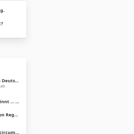
g.
t?
 in 2012?
:49
der Vorhaut"
ons of Men
e differences