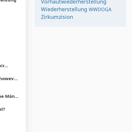
Vorhautwiederherstellung
Wiederherstellung
WWDOGA
Zirkumzision
r...
und the hood"
Vorhaut zurück. "
el?