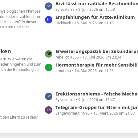
L
Arzt lässt nur radikale Beschneidu
e
Sylvesterrs
8. Juni 2026 um 15:58
e
 physiologischen Phimose
B
den oder erzählen ihren
t
Empfehlungen für Ärzte/Klinikum
e
on zu halten? In diesem
Hickhack
15. Mai 2026 um 11:18
z
i
 Ärzten und alles
t
t
e
r
B
ä
iken
e
L
Erweiterungspastik bei Sekundär
g
i
rebellot_4355
17. Juni 2026 um 23:34
e
dern. Wie waren die
e
t
wieder hingehen und zum
t
Hormontherapie für mehr Sensibili
 man die Behandlung als
r
timotimo
14. Mai 2026 um 11:26
z
ä
t
g
e
e
B
L
Erektionsprobleme - falsche Mechanik
e
Sylvesterrs
9. Juni 2026 um 13:47
e
i
t
Telegram-Gruppe für Eltern mit Ju
t
LangeVorhaut_1990
13. März 2026 um 21:57
z
t den Eltern zu reden?
r
t
ä
e
g
B