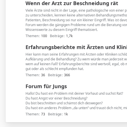
Wenn der Arzt zur Beschneidung rät
Viele Ärzte sind nicht in der Lage, eine pathologische von einer
zu unterscheiden, kennen keine alternativen Behandlungsmetho
Patienten, Beschneidung sei nur ein kleiner Eingriff. Was ist dav
Forum werden die gängigen Probleme rund um die Beratung von
Wissenswerte zu diesem Eingriff thematisiert.
Themen
100
Beiträge
1,7k
Erfahrungsberichte mit Ärzten und Klin
Hier kann man seine Erfahrungen mit Ärzten oder Kliniken schil
Aufklärung und die Behandlung? Zu wem würde man jederzeit 
wem auf keinen Fall? Erfahrungsberichte sind wertvoll, egal, ob
gut oder als schlecht empfunden hat.
Themen
36
Beiträge
366
Forum für Jungs
Hallo! Du hast ein Problem mit deiner Vorhaut und suchst Rat?
Du hast Angst vor einer Beschneidung?
Du bist beschnitten und schämst dich deswegen?
Du hast ein anderes Problem „da unten“ und traust dich nicht, mi
Themen
73
Beiträge
1k