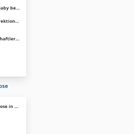
haut erinnern?
ktionen
e Marionetten.
ose
 Wochen