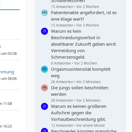
Schlaferektionen
t
15 Antworten
Vor 2 Wochen
Patientenakte angefordert, ist es
eine Klage wert?
15 Antworten
Vor 3 Wochen
Warum es kein
Beschneidungsverbot in
absehbarer Zukunft geben wird:
9
Vermeidung von
6 um 03:38
Schmerzensgeld.
6 Antworten
Vor 2 Wochen
Orgasmusintensität komplett
immung
weg
6 um 08:06
26 Antworten
Vor 2 Monaten
Die Jungs sollen beschnitten
werden
28 Antworten
Vor 2 Monaten
um 11:08
Warum es keinen größeren
Aufschrei gegen die
Vorhautbeschneidung gibt.
12 Antworten
Vor einem Monat
um 16:25
Beschneider könnten männliche