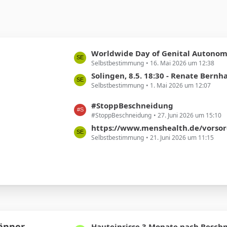
L
Worldwide Day of Genital Autonom
Selbstbestimmung
16. Mai 2026 um 12:38
e
t
Solingen, 8.5. 18:30 - Renate Bernhard - Beschneidung ist nicht nur ein Thema von Religi
Selbstbestimmung
1. Mai 2026 um 12:07
z
t
L
#StoppBeschneidung
e
#StoppBeschneidung
27. Juni 2026 um 15:10
e
B
t
https://www.menshealth.de/vorsorge/ist-eine-beschneidun
e
Selbstbestimmung
21. Juni 2026 um 11:15
z
i
t
t
e
r
B
ä
e
g
i
e
t
r
Männer
L
Hauteinrisse 3 Monate nach Besch