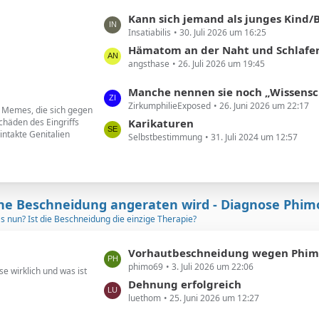
B
ä
L
Kann sich jemand als junges Kind/Baby beschnittener noch an seine Vor
e
g
Insatiabilis
30. Juli 2026 um 16:25
e
i
e
t
Hämatom an der Naht und Schlafere
t
angsthase
26. Juli 2026 um 19:45
z
r
t
ä
L
Manche nennen sie noch „Wissenschaftler“. Ich nenne sie geldgesteuert
e
g
ZirkumphilieExposed
26. Juni 2026 um 22:17
e
d Memes, die sich gegen
B
e
chäden des Eingriffs
t
Karikaturen
e
intakte Genitalien
Selbstbestimmung
31. Juli 2024 um 12:57
z
i
t
t
e
r
B
ä
e
ne Beschneidung angeraten wird - Diagnose Phim
g
i
as nun? Ist die Beschneidung die einzige Therapie?
e
t
r
L
Vorhautbeschneidung wegen Phimose in 2
ä
phimo69
3. Juli 2026 um 22:06
e
e wirklich und was ist
g
t
Dehnung erfolgreich
e
luethom
25. Juni 2026 um 12:27
z
t