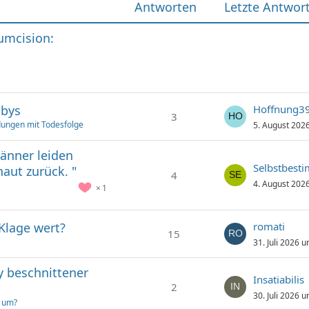
Antworten
Letzte Antwor
cumcision:
abys
Hoffnung3
3
ungen mit Todesfolge
5. August 202
Männer leiden
Selbstbest
aut zurück. "
4
4. August 202
1
 Klage wert?
romati
15
31. Juli 2026 
y beschnittener
Insatiabilis
2
30. Juli 2026 
t um?