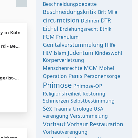
Beschneidungsdebatte
Beschneidungskritik
Brit Mila
circumcision
DTR
Dehnen
Eichel
Erziehungsrecht
Ethik
y in Köln
FGM
Frenulum
Genitalverstümmelung
Hilfe
on oder Migration
HIV
Judentum
Islam
Kindeswohl
Körperverletzung
MGM
Menschenrechte
Mohel
Penis
Operation
Personensorge
g-sinnvoll/
Phimose
Phimose-OP
Religionsfreiheit
Restoring
Schmerzen
Selbstbestimmung
Sex
Trauma
Urologe
USA
verengung
Verstümmelung
Vorhaut
Vorhaut Restauration
Vorhautverengung
neidung