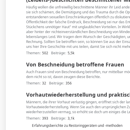
Häufig wollen die unfreiwillig beschnittene Männer ihr Leid ande
sie sich schämen, die Demütigung und das Trauma durch die Op
entstandenen sexuellen Einschränkungen öffentlich zu diskutiere
Öffentlichkeit der falsche Eindruck, Beschneidung sei nur das En
Stückchens unnötiger Haut" mit unglaublichen Vorteilen. In Wirkli
aber hinter der nichteinverständlichen Beschneidung von Minderjä
lebenslanges Leid. Wir tragen dem Wunsch der Geschädigten, un
Rechnung. Sollten Sie betroffen sein, so können Sie aus der Ein
uns hier Ihre Geschichte mit uns teilen, damit Sie sich nicht meh
Themen
502
Beiträge
5,5k
Von Beschneidung betroffene Frauen
Auch Frauen sind von Beschneidung betroffen, nur mittelbar m
dem nicht so ist, davon zeugen diese Berichte.
Themen
32
Beiträge
356
Vorhautwiederherstellung und praktisc
Männern, die ihrer Vorhaut verlustig gingen, eröffnet sich der 
Vorhautwiederherstellung. Wenn Sie auch den ursprünglichen Zu
wiederherzustellen vermag, so erhöht sie doch um einiges die L
Themen
393
Beiträge
3,1k
U
Erfahrungsberichte zu Restoringgeräten und -methoden