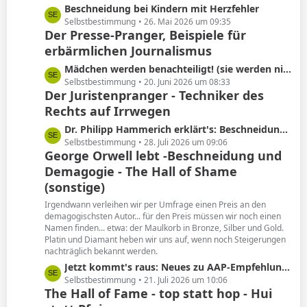
L
Beschneidung bei Kindern mit Herzfehler
e
e
Selbstbestimmung
26. Mai 2026 um 09:35
Der Presse-Pranger, Beispiele für
t
erbärmlichen Journalismus
z
t
L
Mädchen werden benachteiligt! (sie werden nicht beschnitten)
e
e
Selbstbestimmung
20. Juni 2026 um 08:33
B
Der Juristenpranger - Techniker des
t
e
Rechts auf Irrwegen
z
i
t
L
Dr. Philipp Hammerich erklärt's: Beschneidung hat keine Spätfolgen!
t
e
e
Selbstbestimmung
28. Juli 2026 um 09:06
r
B
George Orwell lebt -Beschneidung und
t
ä
e
Demagogie - The Hall of Shame
z
g
i
t
(sonstige)
e
t
e
Irgendwann verleihen wir per Umfrage einen Preis an den
r
B
demagogischsten Autor... für den Preis müssen wir noch einen
ä
e
Namen finden... etwa: der Maulkorb in Bronze, Silber und Gold.
g
i
Platin und Diamant heben wir uns auf, wenn noch Steigerungen
e
nachträglich bekannt werden.
t
r
L
Jetzt kommt's raus: Neues zu AAP-Empfehlung von 2012!
ä
e
Selbstbestimmung
21. Juli 2026 um 10:06
The Hall of Fame - top statt hop - Hui
g
t