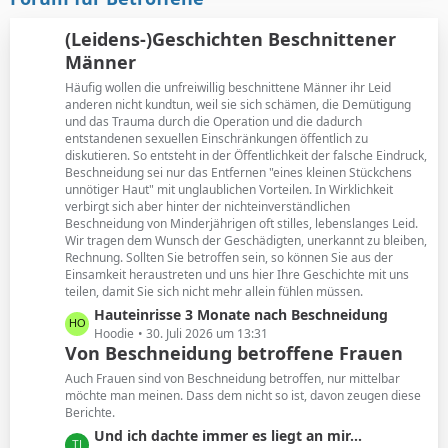
t
B
r
e
(Leidens-)Geschichten Beschnittener
ä
i
Männer
g
t
e
Häufig wollen die unfreiwillig beschnittene Männer ihr Leid
r
anderen nicht kundtun, weil sie sich schämen, die Demütigung
ä
und das Trauma durch die Operation und die dadurch
g
entstandenen sexuellen Einschränkungen öffentlich zu
e
diskutieren. So entsteht in der Öffentlichkeit der falsche Eindruck,
Beschneidung sei nur das Entfernen "eines kleinen Stückchens
unnötiger Haut" mit unglaublichen Vorteilen. In Wirklichkeit
verbirgt sich aber hinter der nichteinverständlichen
Beschneidung von Minderjährigen oft stilles, lebenslanges Leid.
Wir tragen dem Wunsch der Geschädigten, unerkannt zu bleiben,
Rechnung. Sollten Sie betroffen sein, so können Sie aus der
Einsamkeit heraustreten und uns hier Ihre Geschichte mit uns
teilen, damit Sie sich nicht mehr allein fühlen müssen.
L
Hauteinrisse 3 Monate nach Beschneidung
e
Hoodie
30. Juli 2026 um 13:31
Von Beschneidung betroffene Frauen
t
z
Auch Frauen sind von Beschneidung betroffen, nur mittelbar
t
möchte man meinen. Dass dem nicht so ist, davon zeugen diese
Berichte.
e
B
L
Und ich dachte immer es liegt an mir...