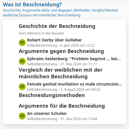
z
Was ist Beschneidung?
r
t
Geschichte, Argumente dafür und dagegen, Methoden. Vergleichbarkeit
ä
e
weibliche Exzision mit männlicher Beschneidung
g
B
e
e
Geschichte der Beschneidung
i
Vom Altertum in die Neuzeit
t
L
Robert Darby über Gollaher
r
e
Selbstbestimmung
6. Juni 2026 um 12:22
ä
Argumente gegen Beschneidung
t
g
z
L
Ephraim Seidenberg: "Problem beginnt ... beim Abschneiden der Vorhaut"
e
t
e
Selbstbestimmung
21. Mai 2026 um 11:11
e
Vergleich der weiblichen mit der
t
B
männlichen Beschneidung
z
e
t
L
Female genital mutilation vs male circumcision: Understanding the differences
i
e
e
Selbstbestimmung
5. August 2026 um 09:23
t
B
Beschneidungsmethoden
t
r
e
z
ä
i
Argumente für die Beschneidung
t
g
t
e
L
An unseren Schulen
e
r
B
e
Selbstbestimmung
31. Mai 2026 um 13:44
ä
e
t
g