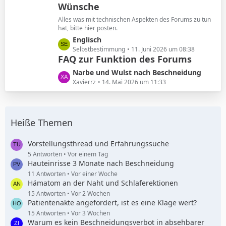
Wünsche
z
g
t
e
Alles was mit technischen Aspekten des Forums zu tun
e
hat, bitte hier posten.
B
L
Englisch
e
e
Selbstbestimmung
11. Juni 2026 um 08:38
i
FAQ zur Funktion des Forums
t
t
z
L
Narbe und Wulst nach Beschneidung
r
t
e
Xavierrz
14. Mai 2026 um 11:33
ä
e
t
g
B
z
e
e
t
i
Heiße Themen
e
t
B
r
e
Vorstellungsthread und Erfahrungssuche
ä
i
5 Antworten
Vor einem Tag
g
Hauteinrisse 3 Monate nach Beschneidung
t
e
r
11 Antworten
Vor einer Woche
Hämatom an der Naht und Schlaferektionen
ä
g
15 Antworten
Vor 2 Wochen
Patientenakte angefordert, ist es eine Klage wert?
e
15 Antworten
Vor 3 Wochen
Warum es kein Beschneidungsverbot in absehbarer