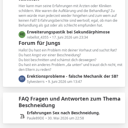
e
t
Hier kann man seine Erfahrungen mit Ärzten oder Kliniken
e
schildern. Wie waren die Aufklärung und die Behandlung? Zu
B
wem würde man jederzeit wieder hingehen und zum wem auf
keinen Fall? Erfahrungsberichte sind wertvoll, egal, ob man die
e
Behandlung als gut oder als schlecht empfunden hat.
i
L
Erweiterungspastik bei Sekundärphimose
t
e
rebellot_4355
17. Juni 2026 um 23:34
r
Forum für Jungs
t
ä
z
g
Hallo! Du hast ein Problem mit deiner Vorhaut und suchst Rat?
t
e
Du hast Angst vor einer Beschneidung?
Du bist beschnitten und schämst dich deswegen?
e
Du hast ein anderes Problem „da unten“ und traust dich nicht, mit
B
den Eltern zu reden?
e
L
Erektionsprobleme - falsche Mechanik der SB?
i
e
Sylvesterrs
9. Juni 2026 um 13:47
t
t
r
z
ä
FAQ Fragen und Antworten zum Thema
t
g
Beschneidung
e
e
B
L
Erfahrungen Sex nach Beschneidung.
e
e
Paule89DE
30. Mai 2026 um 22:58
i
t
t