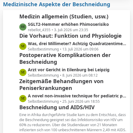
i
z
Medizinische Aspekte der Beschneidung
e
t
t
r
e
Medizin allgemein (Studien, usw.)
ä
B
L
SGLT2-Hemmer erhöhen Phimoserisiko
g
e
e
rebellot_4355
3. Juli 2026 um 23:35
e
i
Die Vorhaut: Funktion und Physiologie
t
t
z
r
L
Was, drei Millimeter? Achtzig Quadratzentimeter!
t
ä
e
Selbstbestimmung
13. Juli 2026 um 09:06
e
Postoperative Komplikationen der
g
t
B
e
Beschneidung
z
e
t
L
Arzt vor Gericht in Eilenburg bei Leipzig
i
e
e
Selbstbestimmung
8. Juni 2026 um 08:12
t
B
Zeitgemäße Behandlungen von
t
r
e
Peniserkrankungen
z
ä
i
t
g
L
A novel non-invasive technique for pediatric phimosis treatment
t
e
e
e
Selbstbestimmung
25. Juni 2026 um 18:55
r
B
Beschneidung und AIDS/HIV
t
ä
e
z
g
Eine in Afrika durchgeführte Studie kam zu dem Entschluss, dass
i
t
die Beschneidung geeignet sei das Infektionsrisiko von HIV um
e
t
60% zu reduzieren. Über die Studiendauer von 21 Monaten
e
r
infizierten sich von 100 unbeschnittenen Männern 2,49 mit AIDS.
B