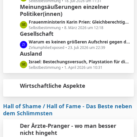
ä
e
Selbstbestimmung
18. Juli 2026 um 11:31
e
Meinungsäußerungen einzelner
g
t
B
e
Politiker(innen)
z
e
t
L
Frauenministerin Karin Prien: Gleichberechtigung sei ..kein nettes Zugeständnis ..sondern ein Verfassungsauftrag
i
e
e
Selbstbestimmung
8. März 2026 um 12:18
t
B
Gesellschaft
t
r
e
z
L
Warum es keinen größeren Aufschrei gegen die Vorhautbeschneidung gibt.
ä
i
t
e
ZirkumphilieExposed
23. Juli 2026 um 22:39
g
t
e
Ausland
t
e
r
B
z
L
Israel: Bestechungsversuch, Playstation für die werdenden Eltern
ä
e
t
e
Selbstbestimmung
1. April 2026 um 10:31
g
i
e
t
e
t
B
z
r
e
Wirtschaftliche Aspekte
t
ä
i
e
g
t
B
e
r
e
Hall of Shame / Hall of Fame - Das Beste neben
ä
i
dem Schlimmsten
g
t
e
r
Der Ärzte-Pranger - wo man besser
ä
nicht hingeht
g