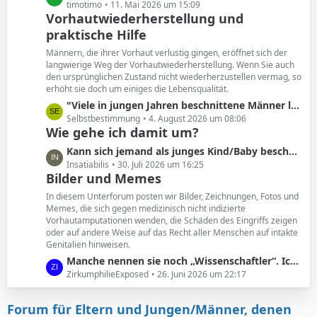
e
e
timotimo
11. Mai 2026 um 15:09
Vorhautwiederherstellung und
i
t
t
praktische Hilfe
z
r
t
Männern, die ihrer Vorhaut verlustig gingen, eröffnet sich der
ä
e
langwierige Weg der Vorhautwiederherstellung. Wenn Sie auch
g
B
den ursprünglichen Zustand nicht wiederherzustellen vermag, so
e
erhöht sie doch um einiges die Lebensqualität.
e
i
L
"Viele in jungen Jahren beschnittene Männer leiden unter den Folgen. Und wollen ihre Vorhaut zurück. "
t
e
Selbstbestimmung
4. August 2026 um 08:06
Wie gehe ich damit um?
r
t
ä
z
L
Kann sich jemand als junges Kind/Baby beschnittener noch an seine Vorhaut erinnern?
g
t
e
Insatiabilis
30. Juli 2026 um 16:25
e
e
Bilder und Memes
t
B
z
In diesem Unterforum posten wir Bilder, Zeichnungen, Fotos und
e
t
Memes, die sich gegen medizinisch nicht indizierte
i
Vorhautamputationen wenden, die Schäden des Eingriffs zeigen
e
t
oder auf andere Weise auf das Recht aller Menschen auf intakte
B
Genitalien hinweisen.
r
e
ä
L
Manche nennen sie noch „Wissenschaftler“. Ich nenne sie geldgesteuerte Marionetten.
i
g
e
ZirkumphilieExposed
26. Juni 2026 um 22:17
t
e
t
r
z
ä
Forum für Eltern und Jungen/Männer, denen