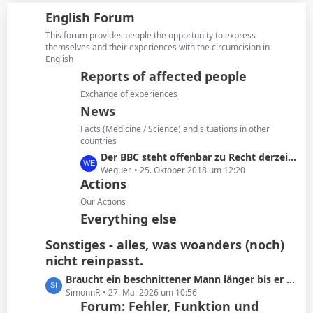
i
z
g
English Forum
t
t
e
r
e
This forum provides people the opportunity to express
ä
B
themselves and their experiences with the circumcision in
g
English
e
e
i
Reports of affected people
t
Exchange of experiences
r
News
ä
Facts (Medicine / Science) and situations in other
g
countries
e
L
Der BBC steht offenbar zu Recht derzeit in der Kritik
e
Weguer
25. Oktober 2018 um 12:20
Actions
t
z
Our Actions
t
Everything else
e
B
Sonstiges - alles, was woanders (noch)
e
nicht reinpasst.
i
L
Braucht ein beschnittener Mann länger bis er kommt oder ist das Schwachsinn?
t
e
SimonnR
27. Mai 2026 um 10:56
r
Forum: Fehler, Funktion und
t
ä