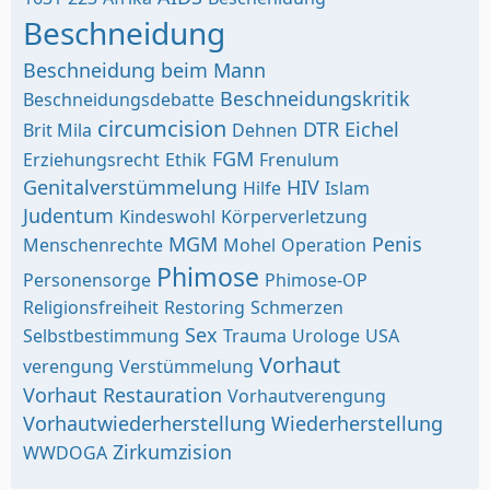
Beschneidung
Beschneidung beim Mann
Beschneidungskritik
Beschneidungsdebatte
circumcision
DTR
Eichel
Brit Mila
Dehnen
FGM
Erziehungsrecht
Ethik
Frenulum
Genitalverstümmelung
HIV
Hilfe
Islam
Judentum
Kindeswohl
Körperverletzung
MGM
Penis
Menschenrechte
Mohel
Operation
Phimose
Personensorge
Phimose-OP
Religionsfreiheit
Restoring
Schmerzen
Sex
Selbstbestimmung
Trauma
Urologe
USA
Vorhaut
verengung
Verstümmelung
Vorhaut Restauration
Vorhautverengung
Vorhautwiederherstellung
Wiederherstellung
Zirkumzision
WWDOGA