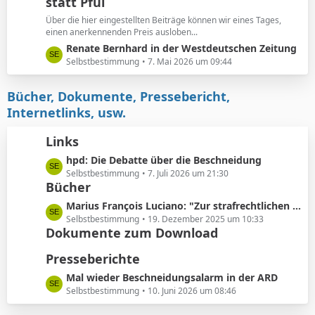
e
statt Pfui
z
t
Über die hier eingestellten Beiträge können wir eines Tages,
e
einen anerkennenden Preis ausloben...
B
L
Renate Bernhard in der Westdeutschen Zeitung
e
e
Selbstbestimmung
7. Mai 2026 um 09:44
i
t
t
z
Bücher, Dokumente, Pressebericht,
r
t
Internetlinks, usw.
ä
e
g
B
Links
e
e
L
hpd: Die Debatte über die Beschneidung
i
e
Selbstbestimmung
7. Juli 2026 um 21:30
t
Bücher
t
r
z
ä
L
Marius François Luciano: "Zur strafrechtlichen Einordnung medizinisch nicht indizierter Eingriffe in die Körpersubstanz von Kindern"
t
g
e
Selbstbestimmung
19. Dezember 2025 um 10:33
e
e
Dokumente zum Download
t
B
z
Presseberichte
e
t
i
e
L
Mal wieder Beschneidungsalarm in der ARD
t
B
e
Selbstbestimmung
10. Juni 2026 um 08:46
r
e
t
ä