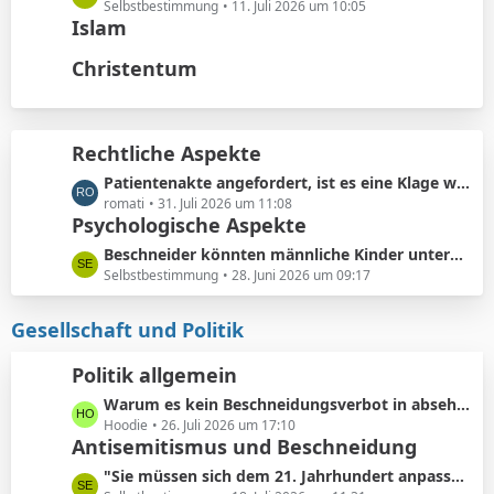
t
ä
e
Selbstbestimmung
11. Juli 2026 um 10:05
e
Islam
g
t
B
e
z
Christentum
e
t
i
e
t
B
r
e
Rechtliche Aspekte
ä
i
g
L
Patientenakte angefordert, ist es eine Klage wert?
t
e
e
romati
31. Juli 2026 um 11:08
r
Psychologische Aspekte
t
ä
z
g
L
Beschneider könnten männliche Kinder unterbewusst als ihre künftigen Konkurrenten bei der Partnersuche wahrnehmen.
t
e
e
Selbstbestimmung
28. Juni 2026 um 09:17
e
t
B
z
Gesellschaft und Politik
e
t
i
e
Politik allgemein
t
B
r
L
Warum es kein Beschneidungsverbot in absehbarer Zukunft geben wird: Vermeidung von Schmerzensgeld.
e
ä
e
Hoodie
26. Juli 2026 um 17:10
i
Antisemitismus und Beschneidung
g
t
t
e
z
r
L
"Sie müssen sich dem 21. Jahrhundert anpassen"
t