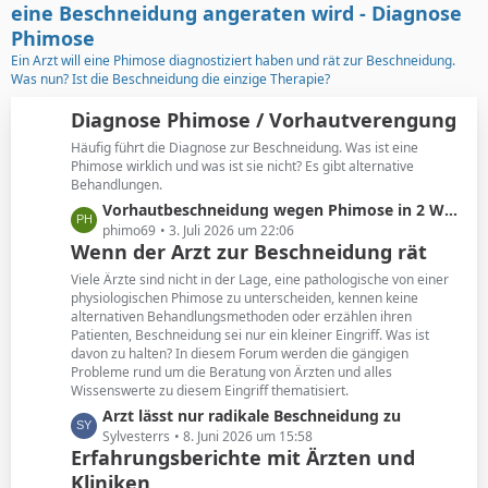
t
g
eine Beschneidung angeraten wird - Diagnose
e
e
Phimose
B
Ein Arzt will eine Phimose diagnostiziert haben und rät zur Beschneidung.
e
Was nun? Ist die Beschneidung die einzige Therapie?
i
t
Diagnose Phimose / Vorhautverengung
r
Häufig führt die Diagnose zur Beschneidung. Was ist eine
ä
Phimose wirklich und was ist sie nicht? Es gibt alternative
g
Behandlungen.
e
L
Vorhautbeschneidung wegen Phimose in 2 Wochen
e
phimo69
3. Juli 2026 um 22:06
Wenn der Arzt zur Beschneidung rät
t
z
Viele Ärzte sind nicht in der Lage, eine pathologische von einer
t
physiologischen Phimose zu unterscheiden, kennen keine
alternativen Behandlungsmethoden oder erzählen ihren
e
Patienten, Beschneidung sei nur ein kleiner Eingriff. Was ist
B
davon zu halten? In diesem Forum werden die gängigen
e
Probleme rund um die Beratung von Ärzten und alles
i
Wissenswerte zu diesem Eingriff thematisiert.
t
L
Arzt lässt nur radikale Beschneidung zu
r
e
Sylvesterrs
8. Juni 2026 um 15:58
ä
Erfahrungsberichte mit Ärzten und
t
g
Kliniken
z