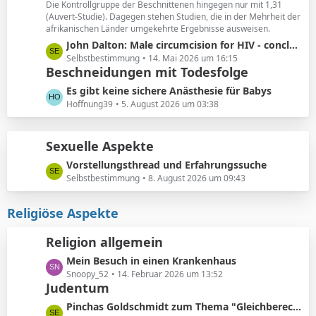
ä
Die Kontrollgruppe der Beschnittenen hingegen nur mit 1,31
e
(Auvert-Studie). Dagegen stehen Studien, die in der Mehrheit der
g
i
afrikanischen Länder umgekehrte Ergebnisse ausweisen.
e
t
L
John Dalton: Male circumcision for HIV - conclusions sensitive to assumptions
r
e
Selbstbestimmung
14. Mai 2026 um 16:15
ä
Beschneidungen mit Todesfolge
t
g
z
L
Es gibt keine sichere Anästhesie für Babys
e
t
e
Hoffnung39
5. August 2026 um 03:38
e
t
B
z
e
Sexuelle Aspekte
t
i
e
L
Vorstellungsthread und Erfahrungssuche
t
B
e
Selbstbestimmung
8. August 2026 um 09:43
r
e
t
ä
i
z
Religiöse Aspekte
g
t
t
e
r
e
Religion allgemein
ä
B
g
L
Mein Besuch in einen Krankenhaus
e
e
e
Snoopy_52
14. Februar 2026 um 13:52
i
Judentum
t
t
z
r
L
Pinchas Goldschmidt zum Thema "Gleichberechtigung von Mann und Frau"