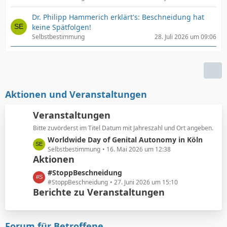
Dr. Philipp Hammerich erklärt's: Beschneidung hat
keine Spätfolgen!
Selbstbestimmung
28. Juli 2026 um 09:06
Aktionen und Veranstaltungen
Veranstaltungen
Bitte zuvörderst im Titel Datum mit Jahreszahl und Ort angeben.
L
Worldwide Day of Genital Autonomy in Köln
e
Selbstbestimmung
16. Mai 2026 um 12:38
Aktionen
t
z
L
#StoppBeschneidung
t
e
#StoppBeschneidung
27. Juni 2026 um 15:10
e
Berichte zu Veranstaltungen
t
B
z
e
t
i
e
Forum für Betroffene