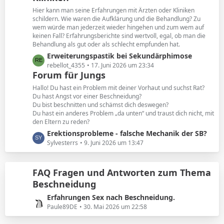
e
t
Hier kann man seine Erfahrungen mit Ärzten oder Kliniken
e
schildern. Wie waren die Aufklärung und die Behandlung? Zu
B
wem würde man jederzeit wieder hingehen und zum wem auf
keinen Fall? Erfahrungsberichte sind wertvoll, egal, ob man die
e
Behandlung als gut oder als schlecht empfunden hat.
i
L
Erweiterungspastik bei Sekundärphimose
t
e
rebellot_4355
17. Juni 2026 um 23:34
r
Forum für Jungs
t
ä
z
g
Hallo! Du hast ein Problem mit deiner Vorhaut und suchst Rat?
t
e
Du hast Angst vor einer Beschneidung?
Du bist beschnitten und schämst dich deswegen?
e
Du hast ein anderes Problem „da unten“ und traust dich nicht, mit
B
den Eltern zu reden?
e
L
Erektionsprobleme - falsche Mechanik der SB?
i
e
Sylvesterrs
9. Juni 2026 um 13:47
t
t
r
z
ä
FAQ Fragen und Antworten zum Thema
t
g
Beschneidung
e
e
B
L
Erfahrungen Sex nach Beschneidung.
e
e
Paule89DE
30. Mai 2026 um 22:58
i
t
t