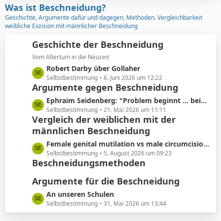
z
Was ist Beschneidung?
r
t
Geschichte, Argumente dafür und dagegen, Methoden. Vergleichbarkeit
ä
e
weibliche Exzision mit männlicher Beschneidung
g
B
e
e
Geschichte der Beschneidung
i
Vom Altertum in die Neuzeit
t
L
Robert Darby über Gollaher
r
e
Selbstbestimmung
6. Juni 2026 um 12:22
ä
Argumente gegen Beschneidung
t
g
z
L
Ephraim Seidenberg: "Problem beginnt ... beim Abschneiden der Vorhaut"
e
t
e
Selbstbestimmung
21. Mai 2026 um 11:11
e
Vergleich der weiblichen mit der
t
B
männlichen Beschneidung
z
e
t
L
Female genital mutilation vs male circumcision: Understanding the differences
i
e
e
Selbstbestimmung
5. August 2026 um 09:23
t
B
Beschneidungsmethoden
t
r
e
z
ä
i
Argumente für die Beschneidung
t
g
t
e
L
An unseren Schulen
e
r
B
e
Selbstbestimmung
31. Mai 2026 um 13:44
ä
e
t
g