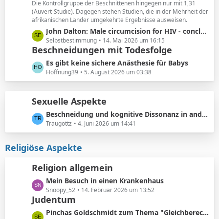
ä
Die Kontrollgruppe der Beschnittenen hingegen nur mit 1,31
e
(Auvert-Studie). Dagegen stehen Studien, die in der Mehrheit der
g
i
afrikanischen Länder umgekehrte Ergebnisse ausweisen.
e
t
L
John Dalton: Male circumcision for HIV - conclusions sensitive to assumptions
r
e
Selbstbestimmung
14. Mai 2026 um 16:15
ä
Beschneidungen mit Todesfolge
t
g
z
L
Es gibt keine sichere Anästhesie für Babys
e
t
e
Hoffnung39
5. August 2026 um 03:38
e
t
B
z
e
Sexuelle Aspekte
t
i
e
L
Beschneidung und kognitive Dissonanz in anderen Foren
t
B
e
Traugottz
4. Juni 2026 um 14:41
r
e
t
ä
i
z
Religiöse Aspekte
g
t
t
e
r
e
Religion allgemein
ä
B
g
L
Mein Besuch in einen Krankenhaus
e
e
e
Snoopy_52
14. Februar 2026 um 13:52
i
Judentum
t
t
z
r
L
Pinchas Goldschmidt zum Thema "Gleichberechtigung von Mann und Frau"