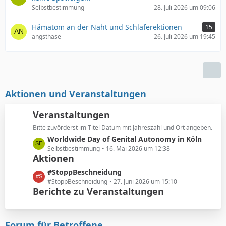
Selbstbestimmung
28. Juli 2026 um 09:06
Hämatom an der Naht und Schlaferektionen
15
angsthase
26. Juli 2026 um 19:45
Aktionen und Veranstaltungen
Veranstaltungen
Bitte zuvörderst im Titel Datum mit Jahreszahl und Ort angeben.
L
Worldwide Day of Genital Autonomy in Köln
e
Selbstbestimmung
16. Mai 2026 um 12:38
Aktionen
t
z
L
#StoppBeschneidung
t
e
#StoppBeschneidung
27. Juni 2026 um 15:10
e
Berichte zu Veranstaltungen
t
B
z
e
t
i
e
Forum für Betroffene