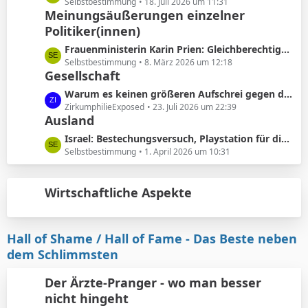
ä
e
Selbstbestimmung
18. Juli 2026 um 11:31
e
Meinungsäußerungen einzelner
g
t
B
e
Politiker(innen)
z
e
t
L
Frauenministerin Karin Prien: Gleichberechtigung sei ..kein nettes Zugeständnis ..sondern ein Verfassungsauftrag
i
e
e
Selbstbestimmung
8. März 2026 um 12:18
t
B
Gesellschaft
t
r
e
z
L
Warum es keinen größeren Aufschrei gegen die Vorhautbeschneidung gibt.
ä
i
t
e
ZirkumphilieExposed
23. Juli 2026 um 22:39
g
t
e
Ausland
t
e
r
B
z
L
Israel: Bestechungsversuch, Playstation für die werdenden Eltern
ä
e
t
e
Selbstbestimmung
1. April 2026 um 10:31
g
i
e
t
e
t
B
z
r
e
Wirtschaftliche Aspekte
t
ä
i
e
g
t
B
e
r
e
Hall of Shame / Hall of Fame - Das Beste neben
ä
i
dem Schlimmsten
g
t
e
r
Der Ärzte-Pranger - wo man besser
ä
nicht hingeht
g