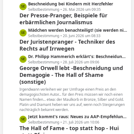
L
Beschneidung bei Kindern mit Herzfehler
e
e
Selbstbestimmung
26. Mai 2026 um 09:35
Der Presse-Pranger, Beispiele für
t
erbärmlichen Journalismus
z
t
L
Mädchen werden benachteiligt! (sie werden nicht beschnitten)
e
e
Selbstbestimmung
20. Juni 2026 um 08:33
B
Der Juristenpranger - Techniker des
t
e
Rechts auf Irrwegen
z
i
t
L
Dr. Philipp Hammerich erklärt's: Beschneidung hat keine Spätfolgen!
t
e
e
Selbstbestimmung
28. Juli 2026 um 09:06
r
B
George Orwell lebt -Beschneidung und
t
ä
e
Demagogie - The Hall of Shame
z
g
i
t
(sonstige)
e
t
e
Irgendwann verleihen wir per Umfrage einen Preis an den
r
B
demagogischsten Autor... für den Preis müssen wir noch einen
ä
e
Namen finden... etwa: der Maulkorb in Bronze, Silber und Gold.
g
i
Platin und Diamant heben wir uns auf, wenn noch Steigerungen
e
nachträglich bekannt werden.
t
r
L
Jetzt kommt's raus: Neues zu AAP-Empfehlung von 2012!
ä
e
Selbstbestimmung
21. Juli 2026 um 10:06
The Hall of Fame - top statt hop - Hui
g
t