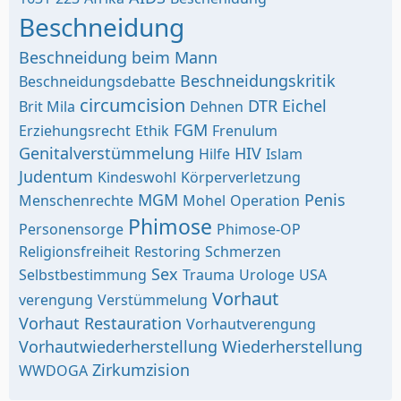
Beschneidung
Beschneidung beim Mann
Beschneidungskritik
Beschneidungsdebatte
circumcision
DTR
Eichel
Brit Mila
Dehnen
FGM
Erziehungsrecht
Ethik
Frenulum
Genitalverstümmelung
HIV
Hilfe
Islam
Judentum
Kindeswohl
Körperverletzung
MGM
Penis
Menschenrechte
Mohel
Operation
Phimose
Personensorge
Phimose-OP
Religionsfreiheit
Restoring
Schmerzen
Sex
Selbstbestimmung
Trauma
Urologe
USA
Vorhaut
verengung
Verstümmelung
Vorhaut Restauration
Vorhautverengung
Vorhautwiederherstellung
Wiederherstellung
Zirkumzision
WWDOGA