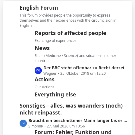
i
z
g
English Forum
t
t
e
r
e
This forum provides people the opportunity to express
ä
B
themselves and their experiences with the circumcision in
g
English
e
e
i
Reports of affected people
t
Exchange of experiences
r
News
ä
Facts (Medicine / Science) and situations in other
g
countries
e
L
Der BBC steht offenbar zu Recht derzeit in der Kritik
e
Weguer
25. Oktober 2018 um 12:20
Actions
t
z
Our Actions
t
Everything else
e
B
Sonstiges - alles, was woanders (noch)
e
nicht reinpasst.
i
L
Braucht ein beschnittener Mann länger bis er kommt oder ist das Schwachsinn?
t
e
SimonnR
27. Mai 2026 um 10:56
r
Forum: Fehler, Funktion und
t
ä