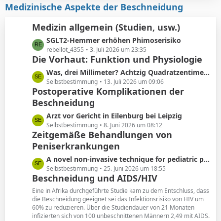
i
z
Medizinische Aspekte der Beschneidung
e
t
t
r
e
Medizin allgemein (Studien, usw.)
ä
B
L
SGLT2-Hemmer erhöhen Phimoserisiko
g
e
e
rebellot_4355
3. Juli 2026 um 23:35
e
i
Die Vorhaut: Funktion und Physiologie
t
t
z
r
L
Was, drei Millimeter? Achtzig Quadratzentimeter!
t
ä
e
Selbstbestimmung
13. Juli 2026 um 09:06
e
Postoperative Komplikationen der
g
t
B
e
Beschneidung
z
e
t
L
Arzt vor Gericht in Eilenburg bei Leipzig
i
e
e
Selbstbestimmung
8. Juni 2026 um 08:12
t
B
Zeitgemäße Behandlungen von
t
r
e
Peniserkrankungen
z
ä
i
t
g
L
A novel non-invasive technique for pediatric phimosis treatment
t
e
e
e
Selbstbestimmung
25. Juni 2026 um 18:55
r
B
Beschneidung und AIDS/HIV
t
ä
e
z
g
Eine in Afrika durchgeführte Studie kam zu dem Entschluss, dass
i
t
die Beschneidung geeignet sei das Infektionsrisiko von HIV um
e
t
60% zu reduzieren. Über die Studiendauer von 21 Monaten
e
r
infizierten sich von 100 unbeschnittenen Männern 2,49 mit AIDS.
B