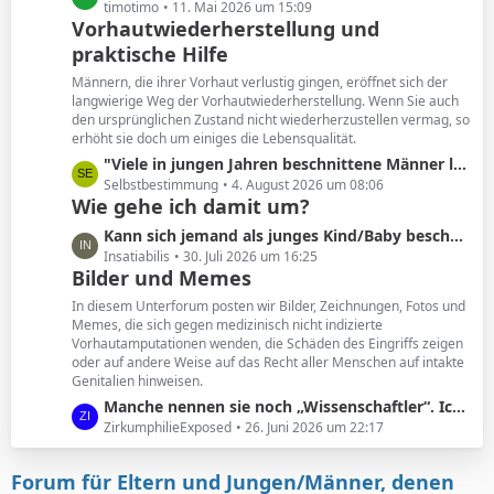
e
e
timotimo
11. Mai 2026 um 15:09
Vorhautwiederherstellung und
i
t
t
praktische Hilfe
z
r
t
Männern, die ihrer Vorhaut verlustig gingen, eröffnet sich der
ä
e
langwierige Weg der Vorhautwiederherstellung. Wenn Sie auch
g
B
den ursprünglichen Zustand nicht wiederherzustellen vermag, so
e
erhöht sie doch um einiges die Lebensqualität.
e
i
L
"Viele in jungen Jahren beschnittene Männer leiden unter den Folgen. Und wollen ihre Vorhaut zurück. "
t
e
Selbstbestimmung
4. August 2026 um 08:06
Wie gehe ich damit um?
r
t
ä
z
L
Kann sich jemand als junges Kind/Baby beschnittener noch an seine Vorhaut erinnern?
g
t
e
Insatiabilis
30. Juli 2026 um 16:25
e
e
Bilder und Memes
t
B
z
In diesem Unterforum posten wir Bilder, Zeichnungen, Fotos und
e
t
Memes, die sich gegen medizinisch nicht indizierte
i
Vorhautamputationen wenden, die Schäden des Eingriffs zeigen
e
t
oder auf andere Weise auf das Recht aller Menschen auf intakte
B
Genitalien hinweisen.
r
e
ä
L
Manche nennen sie noch „Wissenschaftler“. Ich nenne sie geldgesteuerte Marionetten.
i
g
e
ZirkumphilieExposed
26. Juni 2026 um 22:17
t
e
t
r
z
ä
Forum für Eltern und Jungen/Männer, denen