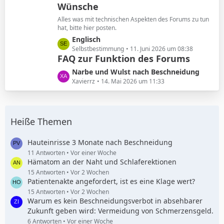
Wünsche
z
g
t
e
Alles was mit technischen Aspekten des Forums zu tun
e
hat, bitte hier posten.
B
L
Englisch
e
e
Selbstbestimmung
11. Juni 2026 um 08:38
i
FAQ zur Funktion des Forums
t
t
z
L
Narbe und Wulst nach Beschneidung
r
t
e
Xavierrz
14. Mai 2026 um 11:33
ä
e
t
g
B
z
e
e
t
i
Heiße Themen
e
t
B
r
e
Hauteinrisse 3 Monate nach Beschneidung
ä
i
11 Antworten
Vor einer Woche
g
Hämatom an der Naht und Schlaferektionen
t
e
r
15 Antworten
Vor 2 Wochen
Patientenakte angefordert, ist es eine Klage wert?
ä
g
15 Antworten
Vor 2 Wochen
Warum es kein Beschneidungsverbot in absehbarer
e
Zukunft geben wird: Vermeidung von Schmerzensgeld.
6 Antworten
Vor einer Woche