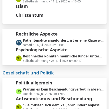
t
ä
e
Selbstbestimmung
11. Juli 2026 um 10:05
e
Islam
g
t
B
e
z
Christentum
e
t
i
e
t
B
r
e
Rechtliche Aspekte
ä
i
g
L
Patientenakte angefordert, ist es eine Klage wert?
t
e
e
romati
31. Juli 2026 um 11:08
r
Psychologische Aspekte
t
ä
z
g
L
Beschneider könnten männliche Kinder unterbewusst als ihre künftigen Konkurrenten bei der Partnersuche wahrnehmen.
t
e
e
Selbstbestimmung
28. Juni 2026 um 09:17
e
t
B
z
Gesellschaft und Politik
e
t
i
e
Politik allgemein
t
B
r
L
Warum es kein Beschneidungsverbot in absehbarer Zukunft geben wird: Vermeidung von Schmerzensgeld.
e
ä
e
Hoodie
26. Juli 2026 um 17:10
i
Antisemitismus und Beschneidung
g
t
t
e
z
r
L
"Sie müssen sich dem 21. Jahrhundert anpassen"
t