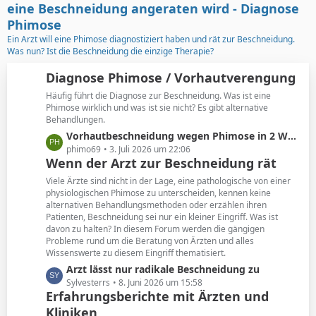
t
g
eine Beschneidung angeraten wird - Diagnose
e
e
Phimose
B
Ein Arzt will eine Phimose diagnostiziert haben und rät zur Beschneidung.
e
Was nun? Ist die Beschneidung die einzige Therapie?
i
t
Diagnose Phimose / Vorhautverengung
r
Häufig führt die Diagnose zur Beschneidung. Was ist eine
ä
Phimose wirklich und was ist sie nicht? Es gibt alternative
g
Behandlungen.
e
L
Vorhautbeschneidung wegen Phimose in 2 Wochen
e
phimo69
3. Juli 2026 um 22:06
Wenn der Arzt zur Beschneidung rät
t
z
Viele Ärzte sind nicht in der Lage, eine pathologische von einer
t
physiologischen Phimose zu unterscheiden, kennen keine
alternativen Behandlungsmethoden oder erzählen ihren
e
Patienten, Beschneidung sei nur ein kleiner Eingriff. Was ist
B
davon zu halten? In diesem Forum werden die gängigen
e
Probleme rund um die Beratung von Ärzten und alles
i
Wissenswerte zu diesem Eingriff thematisiert.
t
L
Arzt lässt nur radikale Beschneidung zu
r
e
Sylvesterrs
8. Juni 2026 um 15:58
ä
Erfahrungsberichte mit Ärzten und
t
g
Kliniken
z