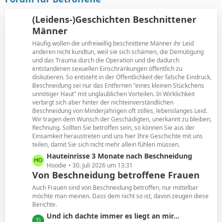
t
B
r
e
(Leidens-)Geschichten Beschnittener
ä
i
Männer
g
t
e
Häufig wollen die unfreiwillig beschnittene Männer ihr Leid
r
anderen nicht kundtun, weil sie sich schämen, die Demütigung
ä
und das Trauma durch die Operation und die dadurch
g
entstandenen sexuellen Einschränkungen öffentlich zu
e
diskutieren. So entsteht in der Öffentlichkeit der falsche Eindruck,
Beschneidung sei nur das Entfernen "eines kleinen Stückchens
unnötiger Haut" mit unglaublichen Vorteilen. In Wirklichkeit
verbirgt sich aber hinter der nichteinverständlichen
Beschneidung von Minderjährigen oft stilles, lebenslanges Leid.
Wir tragen dem Wunsch der Geschädigten, unerkannt zu bleiben,
Rechnung. Sollten Sie betroffen sein, so können Sie aus der
Einsamkeit heraustreten und uns hier Ihre Geschichte mit uns
teilen, damit Sie sich nicht mehr allein fühlen müssen.
L
Hauteinrisse 3 Monate nach Beschneidung
e
Hoodie
30. Juli 2026 um 13:31
Von Beschneidung betroffene Frauen
t
z
Auch Frauen sind von Beschneidung betroffen, nur mittelbar
t
möchte man meinen. Dass dem nicht so ist, davon zeugen diese
Berichte.
e
B
L
Und ich dachte immer es liegt an mir...