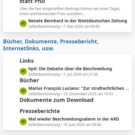
e
statt Pfui
z
t
Über die hier eingestellten Beiträge können wir eines Tages,
e
einen anerkennenden Preis ausloben...
B
L
Renate Bernhard in der Westdeutschen Zeitung
e
e
Selbstbestimmung
7. Mai 2026 um 09:44
i
t
t
z
Bücher, Dokumente, Pressebericht,
r
t
Internetlinks, usw.
ä
e
g
B
Links
e
e
L
hpd: Die Debatte über die Beschneidung
i
e
Selbstbestimmung
7. Juli 2026 um 21:30
t
Bücher
t
r
z
ä
L
Marius François Luciano: "Zur strafrechtlichen Einordnung medizinisch nicht indizierter Eingriffe in die Körpersubstanz von Kindern"
t
g
e
Selbstbestimmung
19. Dezember 2025 um 10:33
e
e
Dokumente zum Download
t
B
z
Presseberichte
e
t
i
e
L
Mal wieder Beschneidungsalarm in der ARD
t
B
e
Selbstbestimmung
10. Juni 2026 um 08:46
r
e
t
ä