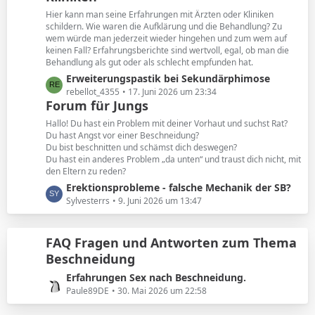
e
t
Hier kann man seine Erfahrungen mit Ärzten oder Kliniken
e
schildern. Wie waren die Aufklärung und die Behandlung? Zu
B
wem würde man jederzeit wieder hingehen und zum wem auf
keinen Fall? Erfahrungsberichte sind wertvoll, egal, ob man die
e
Behandlung als gut oder als schlecht empfunden hat.
i
L
Erweiterungspastik bei Sekundärphimose
t
e
rebellot_4355
17. Juni 2026 um 23:34
r
Forum für Jungs
t
ä
z
g
Hallo! Du hast ein Problem mit deiner Vorhaut und suchst Rat?
t
e
Du hast Angst vor einer Beschneidung?
Du bist beschnitten und schämst dich deswegen?
e
Du hast ein anderes Problem „da unten“ und traust dich nicht, mit
B
den Eltern zu reden?
e
L
Erektionsprobleme - falsche Mechanik der SB?
i
e
Sylvesterrs
9. Juni 2026 um 13:47
t
t
r
z
ä
FAQ Fragen und Antworten zum Thema
t
g
Beschneidung
e
e
B
L
Erfahrungen Sex nach Beschneidung.
e
e
Paule89DE
30. Mai 2026 um 22:58
i
t
t