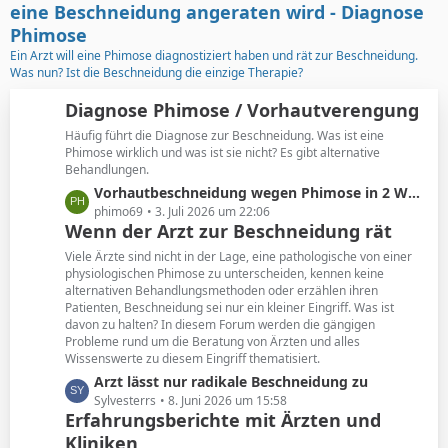
t
g
eine Beschneidung angeraten wird - Diagnose
e
e
Phimose
B
Ein Arzt will eine Phimose diagnostiziert haben und rät zur Beschneidung.
e
Was nun? Ist die Beschneidung die einzige Therapie?
i
t
Diagnose Phimose / Vorhautverengung
r
Häufig führt die Diagnose zur Beschneidung. Was ist eine
ä
Phimose wirklich und was ist sie nicht? Es gibt alternative
g
Behandlungen.
e
L
Vorhautbeschneidung wegen Phimose in 2 Wochen
e
phimo69
3. Juli 2026 um 22:06
Wenn der Arzt zur Beschneidung rät
t
z
Viele Ärzte sind nicht in der Lage, eine pathologische von einer
t
physiologischen Phimose zu unterscheiden, kennen keine
alternativen Behandlungsmethoden oder erzählen ihren
e
Patienten, Beschneidung sei nur ein kleiner Eingriff. Was ist
B
davon zu halten? In diesem Forum werden die gängigen
e
Probleme rund um die Beratung von Ärzten und alles
i
Wissenswerte zu diesem Eingriff thematisiert.
t
L
Arzt lässt nur radikale Beschneidung zu
r
e
Sylvesterrs
8. Juni 2026 um 15:58
ä
Erfahrungsberichte mit Ärzten und
t
g
Kliniken
z