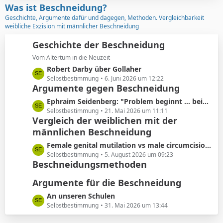
z
Was ist Beschneidung?
r
t
Geschichte, Argumente dafür und dagegen, Methoden. Vergleichbarkeit
ä
e
weibliche Exzision mit männlicher Beschneidung
g
B
e
e
Geschichte der Beschneidung
i
Vom Altertum in die Neuzeit
t
L
Robert Darby über Gollaher
r
e
Selbstbestimmung
6. Juni 2026 um 12:22
ä
Argumente gegen Beschneidung
t
g
z
L
Ephraim Seidenberg: "Problem beginnt ... beim Abschneiden der Vorhaut"
e
t
e
Selbstbestimmung
21. Mai 2026 um 11:11
e
Vergleich der weiblichen mit der
t
B
männlichen Beschneidung
z
e
t
L
Female genital mutilation vs male circumcision: Understanding the differences
i
e
e
Selbstbestimmung
5. August 2026 um 09:23
t
B
Beschneidungsmethoden
t
r
e
z
ä
i
Argumente für die Beschneidung
t
g
t
e
L
An unseren Schulen
e
r
B
e
Selbstbestimmung
31. Mai 2026 um 13:44
ä
e
t
g