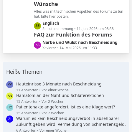
Wünsche
z
g
t
e
Alles was mit technischen Aspekten des Forums zu tun
e
hat, bitte hier posten.
B
L
Englisch
e
e
Selbstbestimmung
11. Juni 2026 um 08:38
i
FAQ zur Funktion des Forums
t
t
z
L
Narbe und Wulst nach Beschneidung
r
t
e
Xavierrz
14. Mai 2026 um 11:33
ä
e
t
g
B
z
e
e
t
i
Heiße Themen
e
t
B
r
e
Hauteinrisse 3 Monate nach Beschneidung
ä
i
11 Antworten
Vor einer Woche
g
Hämatom an der Naht und Schlaferektionen
t
e
r
15 Antworten
Vor 2 Wochen
Patientenakte angefordert, ist es eine Klage wert?
ä
g
15 Antworten
Vor 2 Wochen
Warum es kein Beschneidungsverbot in absehbarer
e
Zukunft geben wird: Vermeidung von Schmerzensgeld.
6 Antworten
Vor einer Woche