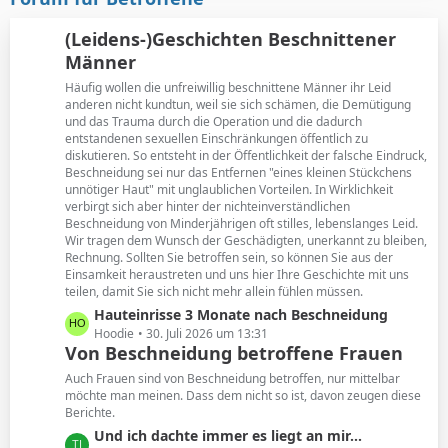
t
B
r
e
(Leidens-)Geschichten Beschnittener
ä
i
Männer
g
t
e
Häufig wollen die unfreiwillig beschnittene Männer ihr Leid
r
anderen nicht kundtun, weil sie sich schämen, die Demütigung
ä
und das Trauma durch die Operation und die dadurch
g
entstandenen sexuellen Einschränkungen öffentlich zu
e
diskutieren. So entsteht in der Öffentlichkeit der falsche Eindruck,
Beschneidung sei nur das Entfernen "eines kleinen Stückchens
unnötiger Haut" mit unglaublichen Vorteilen. In Wirklichkeit
verbirgt sich aber hinter der nichteinverständlichen
Beschneidung von Minderjährigen oft stilles, lebenslanges Leid.
Wir tragen dem Wunsch der Geschädigten, unerkannt zu bleiben,
Rechnung. Sollten Sie betroffen sein, so können Sie aus der
Einsamkeit heraustreten und uns hier Ihre Geschichte mit uns
teilen, damit Sie sich nicht mehr allein fühlen müssen.
L
Hauteinrisse 3 Monate nach Beschneidung
e
Hoodie
30. Juli 2026 um 13:31
Von Beschneidung betroffene Frauen
t
z
Auch Frauen sind von Beschneidung betroffen, nur mittelbar
t
möchte man meinen. Dass dem nicht so ist, davon zeugen diese
Berichte.
e
B
L
Und ich dachte immer es liegt an mir...