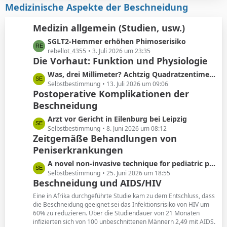
i
z
Medizinische Aspekte der Beschneidung
e
t
t
r
e
Medizin allgemein (Studien, usw.)
ä
B
L
SGLT2-Hemmer erhöhen Phimoserisiko
g
e
e
rebellot_4355
3. Juli 2026 um 23:35
e
i
Die Vorhaut: Funktion und Physiologie
t
t
z
r
L
Was, drei Millimeter? Achtzig Quadratzentimeter!
t
ä
e
Selbstbestimmung
13. Juli 2026 um 09:06
e
Postoperative Komplikationen der
g
t
B
e
Beschneidung
z
e
t
L
Arzt vor Gericht in Eilenburg bei Leipzig
i
e
e
Selbstbestimmung
8. Juni 2026 um 08:12
t
B
Zeitgemäße Behandlungen von
t
r
e
Peniserkrankungen
z
ä
i
t
g
L
A novel non-invasive technique for pediatric phimosis treatment
t
e
e
e
Selbstbestimmung
25. Juni 2026 um 18:55
r
B
Beschneidung und AIDS/HIV
t
ä
e
z
g
Eine in Afrika durchgeführte Studie kam zu dem Entschluss, dass
i
t
die Beschneidung geeignet sei das Infektionsrisiko von HIV um
e
t
60% zu reduzieren. Über die Studiendauer von 21 Monaten
e
r
infizierten sich von 100 unbeschnittenen Männern 2,49 mit AIDS.
B