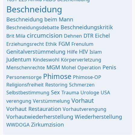
Beschneidung
Beschneidung beim Mann
Beschneidungskritik
Beschneidungsdebatte
circumcision
DTR
Eichel
Brit Mila
Dehnen
FGM
Erziehungsrecht
Ethik
Frenulum
Genitalverstümmelung
HIV
Hilfe
Islam
Judentum
Kindeswohl
Körperverletzung
MGM
Penis
Menschenrechte
Mohel
Operation
Phimose
Personensorge
Phimose-OP
Religionsfreiheit
Restoring
Schmerzen
Sex
Selbstbestimmung
Trauma
Urologe
USA
Vorhaut
verengung
Verstümmelung
Vorhaut Restauration
Vorhautverengung
Vorhautwiederherstellung
Wiederherstellung
Zirkumzision
WWDOGA