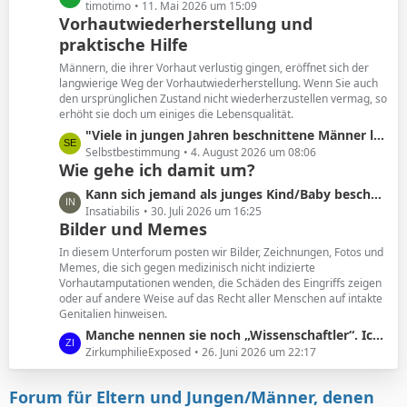
e
e
timotimo
11. Mai 2026 um 15:09
Vorhautwiederherstellung und
i
t
t
praktische Hilfe
z
r
t
Männern, die ihrer Vorhaut verlustig gingen, eröffnet sich der
ä
e
langwierige Weg der Vorhautwiederherstellung. Wenn Sie auch
g
B
den ursprünglichen Zustand nicht wiederherzustellen vermag, so
e
erhöht sie doch um einiges die Lebensqualität.
e
i
L
"Viele in jungen Jahren beschnittene Männer leiden unter den Folgen. Und wollen ihre Vorhaut zurück. "
t
e
Selbstbestimmung
4. August 2026 um 08:06
Wie gehe ich damit um?
r
t
ä
z
L
Kann sich jemand als junges Kind/Baby beschnittener noch an seine Vorhaut erinnern?
g
t
e
Insatiabilis
30. Juli 2026 um 16:25
e
e
Bilder und Memes
t
B
z
In diesem Unterforum posten wir Bilder, Zeichnungen, Fotos und
e
t
Memes, die sich gegen medizinisch nicht indizierte
i
Vorhautamputationen wenden, die Schäden des Eingriffs zeigen
e
t
oder auf andere Weise auf das Recht aller Menschen auf intakte
B
Genitalien hinweisen.
r
e
ä
L
Manche nennen sie noch „Wissenschaftler“. Ich nenne sie geldgesteuerte Marionetten.
i
g
e
ZirkumphilieExposed
26. Juni 2026 um 22:17
t
e
t
r
z
ä
Forum für Eltern und Jungen/Männer, denen