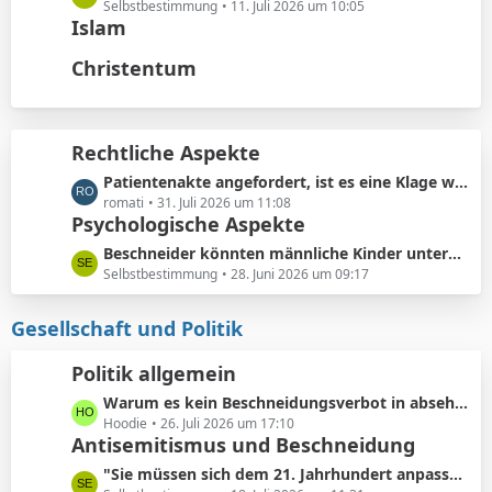
t
ä
e
Selbstbestimmung
11. Juli 2026 um 10:05
e
Islam
g
t
B
e
z
Christentum
e
t
i
e
t
B
r
e
Rechtliche Aspekte
ä
i
g
L
Patientenakte angefordert, ist es eine Klage wert?
t
e
e
romati
31. Juli 2026 um 11:08
r
Psychologische Aspekte
t
ä
z
g
L
Beschneider könnten männliche Kinder unterbewusst als ihre künftigen Konkurrenten bei der Partnersuche wahrnehmen.
t
e
e
Selbstbestimmung
28. Juni 2026 um 09:17
e
t
B
z
Gesellschaft und Politik
e
t
i
e
Politik allgemein
t
B
r
L
Warum es kein Beschneidungsverbot in absehbarer Zukunft geben wird: Vermeidung von Schmerzensgeld.
e
ä
e
Hoodie
26. Juli 2026 um 17:10
i
Antisemitismus und Beschneidung
g
t
t
e
z
r
L
"Sie müssen sich dem 21. Jahrhundert anpassen"
t