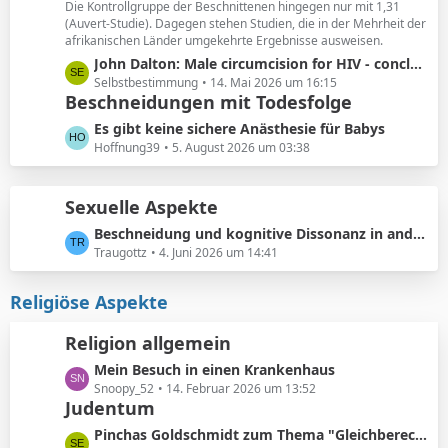
ä
Die Kontrollgruppe der Beschnittenen hingegen nur mit 1,31
e
(Auvert-Studie). Dagegen stehen Studien, die in der Mehrheit der
g
i
afrikanischen Länder umgekehrte Ergebnisse ausweisen.
e
t
L
John Dalton: Male circumcision for HIV - conclusions sensitive to assumptions
r
e
Selbstbestimmung
14. Mai 2026 um 16:15
ä
Beschneidungen mit Todesfolge
t
g
z
L
Es gibt keine sichere Anästhesie für Babys
e
t
e
Hoffnung39
5. August 2026 um 03:38
e
t
B
z
e
Sexuelle Aspekte
t
i
e
L
Beschneidung und kognitive Dissonanz in anderen Foren
t
B
e
Traugottz
4. Juni 2026 um 14:41
r
e
t
ä
i
z
Religiöse Aspekte
g
t
t
e
r
e
Religion allgemein
ä
B
g
L
Mein Besuch in einen Krankenhaus
e
e
e
Snoopy_52
14. Februar 2026 um 13:52
i
Judentum
t
t
z
r
L
Pinchas Goldschmidt zum Thema "Gleichberechtigung von Mann und Frau"