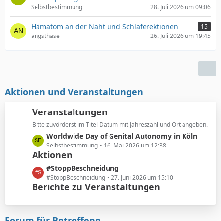
Selbstbestimmung
28. Juli 2026 um 09:06
Hämatom an der Naht und Schlaferektionen
15
angsthase
26. Juli 2026 um 19:45
Aktionen und Veranstaltungen
Veranstaltungen
Bitte zuvörderst im Titel Datum mit Jahreszahl und Ort angeben.
L
Worldwide Day of Genital Autonomy in Köln
e
Selbstbestimmung
16. Mai 2026 um 12:38
Aktionen
t
z
L
#StoppBeschneidung
t
e
#StoppBeschneidung
27. Juni 2026 um 15:10
e
Berichte zu Veranstaltungen
t
B
z
e
t
i
e
Forum für Betroffene