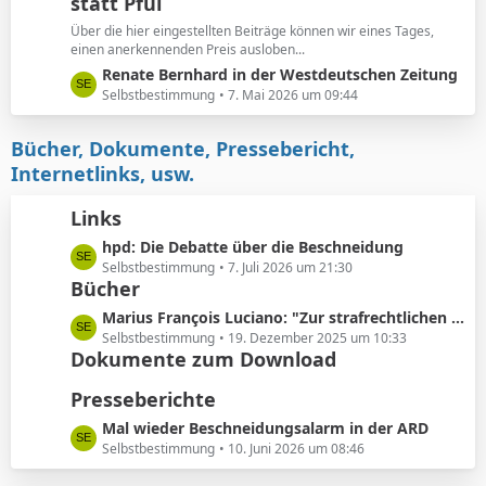
e
statt Pfui
z
t
Über die hier eingestellten Beiträge können wir eines Tages,
e
einen anerkennenden Preis ausloben...
B
L
Renate Bernhard in der Westdeutschen Zeitung
e
e
Selbstbestimmung
7. Mai 2026 um 09:44
i
t
t
z
Bücher, Dokumente, Pressebericht,
r
t
Internetlinks, usw.
ä
e
g
B
Links
e
e
L
hpd: Die Debatte über die Beschneidung
i
e
Selbstbestimmung
7. Juli 2026 um 21:30
t
Bücher
t
r
z
ä
L
Marius François Luciano: "Zur strafrechtlichen Einordnung medizinisch nicht indizierter Eingriffe in die Körpersubstanz von Kindern"
t
g
e
Selbstbestimmung
19. Dezember 2025 um 10:33
e
e
Dokumente zum Download
t
B
z
Presseberichte
e
t
i
e
L
Mal wieder Beschneidungsalarm in der ARD
t
B
e
Selbstbestimmung
10. Juni 2026 um 08:46
r
e
t
ä