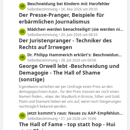
L
Beschneidung bei Kindern mit Herzfehler
e
e
Selbstbestimmung
26. Mai 2026 um 09:35
Der Presse-Pranger, Beispiele für
t
erbärmlichen Journalismus
z
t
L
Mädchen werden benachteiligt! (sie werden nicht beschnitten)
e
e
Selbstbestimmung
20. Juni 2026 um 08:33
B
Der Juristenpranger - Techniker des
t
e
Rechts auf Irrwegen
z
i
t
L
Dr. Philipp Hammerich erklärt's: Beschneidung hat keine Spätfolgen!
t
e
e
Selbstbestimmung
28. Juli 2026 um 09:06
r
B
George Orwell lebt -Beschneidung und
t
ä
e
Demagogie - The Hall of Shame
z
g
i
t
(sonstige)
e
t
e
Irgendwann verleihen wir per Umfrage einen Preis an den
r
B
demagogischsten Autor... für den Preis müssen wir noch einen
ä
e
Namen finden... etwa: der Maulkorb in Bronze, Silber und Gold.
g
i
Platin und Diamant heben wir uns auf, wenn noch Steigerungen
e
nachträglich bekannt werden.
t
r
L
Jetzt kommt's raus: Neues zu AAP-Empfehlung von 2012!
ä
e
Selbstbestimmung
21. Juli 2026 um 10:06
The Hall of Fame - top statt hop - Hui
g
t