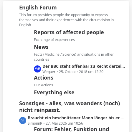
i
z
g
English Forum
t
t
e
r
e
This forum provides people the opportunity to express
ä
B
themselves and their experiences with the circumcision in
g
English
e
e
i
Reports of affected people
t
Exchange of experiences
r
News
ä
Facts (Medicine / Science) and situations in other
g
countries
e
L
Der BBC steht offenbar zu Recht derzeit in der Kritik
e
Weguer
25. Oktober 2018 um 12:20
Actions
t
z
Our Actions
t
Everything else
e
B
Sonstiges - alles, was woanders (noch)
e
nicht reinpasst.
i
L
Braucht ein beschnittener Mann länger bis er kommt oder ist das Schwachsinn?
t
e
SimonnR
27. Mai 2026 um 10:56
r
Forum: Fehler, Funktion und
t
ä