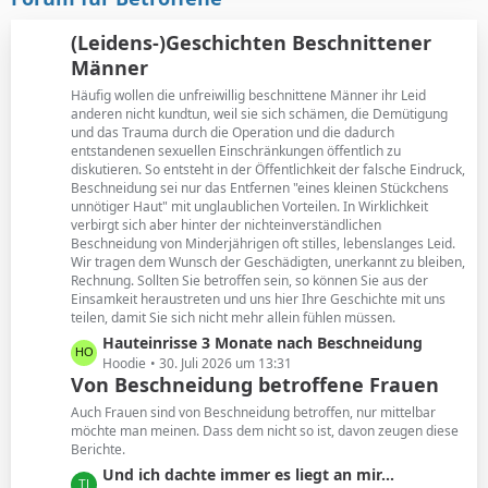
t
B
r
e
(Leidens-)Geschichten Beschnittener
ä
i
Männer
g
t
e
Häufig wollen die unfreiwillig beschnittene Männer ihr Leid
r
anderen nicht kundtun, weil sie sich schämen, die Demütigung
ä
und das Trauma durch die Operation und die dadurch
g
entstandenen sexuellen Einschränkungen öffentlich zu
e
diskutieren. So entsteht in der Öffentlichkeit der falsche Eindruck,
Beschneidung sei nur das Entfernen "eines kleinen Stückchens
unnötiger Haut" mit unglaublichen Vorteilen. In Wirklichkeit
verbirgt sich aber hinter der nichteinverständlichen
Beschneidung von Minderjährigen oft stilles, lebenslanges Leid.
Wir tragen dem Wunsch der Geschädigten, unerkannt zu bleiben,
Rechnung. Sollten Sie betroffen sein, so können Sie aus der
Einsamkeit heraustreten und uns hier Ihre Geschichte mit uns
teilen, damit Sie sich nicht mehr allein fühlen müssen.
L
Hauteinrisse 3 Monate nach Beschneidung
e
Hoodie
30. Juli 2026 um 13:31
Von Beschneidung betroffene Frauen
t
z
Auch Frauen sind von Beschneidung betroffen, nur mittelbar
t
möchte man meinen. Dass dem nicht so ist, davon zeugen diese
Berichte.
e
B
L
Und ich dachte immer es liegt an mir...