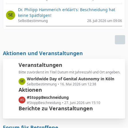
Dr. Philipp Hammerich erklärt's: Beschneidung hat
keine Spätfolgen!
Selbstbestimmung
28. Juli 2026 um 09:06
Aktionen und Veranstaltungen
Veranstaltungen
Bitte zuvörderst im Titel Datum mit Jahreszahl und Ort angeben.
L
Worldwide Day of Genital Autonomy in Köln
e
Selbstbestimmung
16. Mai 2026 um 12:38
Aktionen
t
z
L
#StoppBeschneidung
t
e
#StoppBeschneidung
27. Juni 2026 um 15:10
e
Berichte zu Veranstaltungen
t
B
z
e
t
i
e
Forum für Betroffene