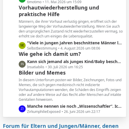
e
e
timotimo
11. Mai 2026 um 15:09
Vorhautwiederherstellung und
i
t
t
praktische Hilfe
z
r
t
Männern, die ihrer Vorhaut verlustig gingen, eröffnet sich der
ä
e
langwierige Weg der Vorhautwiederherstellung. Wenn Sie auch
g
B
den ursprünglichen Zustand nicht wiederherzustellen vermag, so
e
erhöht sie doch um einiges die Lebensqualität.
e
i
L
"Viele in jungen Jahren beschnittene Männer leiden unter den Folgen. Und wollen ihre Vorhaut zurück. "
t
e
Selbstbestimmung
4. August 2026 um 08:06
Wie gehe ich damit um?
r
t
ä
z
L
Kann sich jemand als junges Kind/Baby beschnittener noch an seine Vorhaut erinnern?
g
t
e
Insatiabilis
30. Juli 2026 um 16:25
e
e
Bilder und Memes
t
B
z
In diesem Unterforum posten wir Bilder, Zeichnungen, Fotos und
e
t
Memes, die sich gegen medizinisch nicht indizierte
i
Vorhautamputationen wenden, die Schäden des Eingriffs zeigen
e
t
oder auf andere Weise auf das Recht aller Menschen auf intakte
B
Genitalien hinweisen.
r
e
ä
L
Manche nennen sie noch „Wissenschaftler“. Ich nenne sie geldgesteuerte Marionetten.
i
g
e
ZirkumphilieExposed
26. Juni 2026 um 22:17
t
e
t
r
z
ä
Forum für Eltern und Jungen/Männer, denen