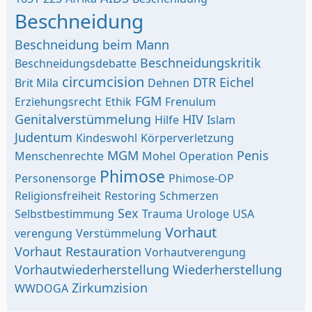
Beschneidung
Beschneidung beim Mann
Beschneidungskritik
Beschneidungsdebatte
circumcision
DTR
Eichel
Brit Mila
Dehnen
FGM
Erziehungsrecht
Ethik
Frenulum
Genitalverstümmelung
HIV
Hilfe
Islam
Judentum
Kindeswohl
Körperverletzung
MGM
Penis
Menschenrechte
Mohel
Operation
Phimose
Personensorge
Phimose-OP
Religionsfreiheit
Restoring
Schmerzen
Sex
Selbstbestimmung
Trauma
Urologe
USA
Vorhaut
verengung
Verstümmelung
Vorhaut Restauration
Vorhautverengung
Vorhautwiederherstellung
Wiederherstellung
Zirkumzision
WWDOGA