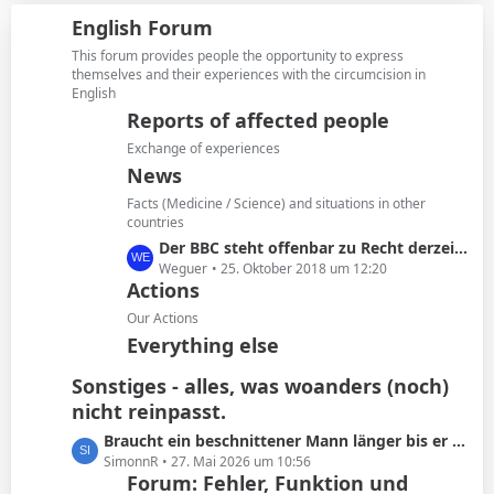
i
z
g
English Forum
t
t
e
r
e
This forum provides people the opportunity to express
ä
B
themselves and their experiences with the circumcision in
g
English
e
e
i
Reports of affected people
t
Exchange of experiences
r
News
ä
Facts (Medicine / Science) and situations in other
g
countries
e
L
Der BBC steht offenbar zu Recht derzeit in der Kritik
e
Weguer
25. Oktober 2018 um 12:20
Actions
t
z
Our Actions
t
Everything else
e
B
Sonstiges - alles, was woanders (noch)
e
nicht reinpasst.
i
L
Braucht ein beschnittener Mann länger bis er kommt oder ist das Schwachsinn?
t
e
SimonnR
27. Mai 2026 um 10:56
r
Forum: Fehler, Funktion und
t
ä