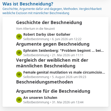
z
Was ist Beschneidung?
r
t
Geschichte, Argumente dafür und dagegen, Methoden. Vergleichbarkeit
ä
e
weibliche Exzision mit männlicher Beschneidung
g
B
e
e
Geschichte der Beschneidung
i
Vom Altertum in die Neuzeit
t
L
Robert Darby über Gollaher
r
e
Selbstbestimmung
6. Juni 2026 um 12:22
ä
Argumente gegen Beschneidung
t
g
z
L
Ephraim Seidenberg: "Problem beginnt ... beim Abschneiden der Vorhaut"
e
t
e
Selbstbestimmung
21. Mai 2026 um 11:11
e
Vergleich der weiblichen mit der
t
B
männlichen Beschneidung
z
e
t
L
Female genital mutilation vs male circumcision: Understanding the differences
i
e
e
Selbstbestimmung
5. August 2026 um 09:23
t
B
Beschneidungsmethoden
t
r
e
z
ä
i
Argumente für die Beschneidung
t
g
t
e
L
An unseren Schulen
e
r
B
e
Selbstbestimmung
31. Mai 2026 um 13:44
ä
e
t
g