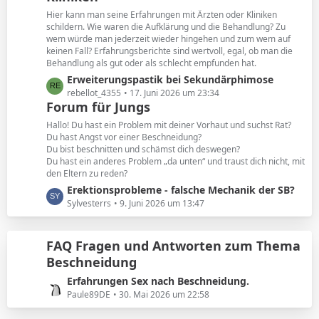
e
t
Hier kann man seine Erfahrungen mit Ärzten oder Kliniken
e
schildern. Wie waren die Aufklärung und die Behandlung? Zu
B
wem würde man jederzeit wieder hingehen und zum wem auf
keinen Fall? Erfahrungsberichte sind wertvoll, egal, ob man die
e
Behandlung als gut oder als schlecht empfunden hat.
i
L
Erweiterungspastik bei Sekundärphimose
t
e
rebellot_4355
17. Juni 2026 um 23:34
r
Forum für Jungs
t
ä
z
g
Hallo! Du hast ein Problem mit deiner Vorhaut und suchst Rat?
t
e
Du hast Angst vor einer Beschneidung?
Du bist beschnitten und schämst dich deswegen?
e
Du hast ein anderes Problem „da unten“ und traust dich nicht, mit
B
den Eltern zu reden?
e
L
Erektionsprobleme - falsche Mechanik der SB?
i
e
Sylvesterrs
9. Juni 2026 um 13:47
t
t
r
z
ä
FAQ Fragen und Antworten zum Thema
t
g
Beschneidung
e
e
B
L
Erfahrungen Sex nach Beschneidung.
e
e
Paule89DE
30. Mai 2026 um 22:58
i
t
t