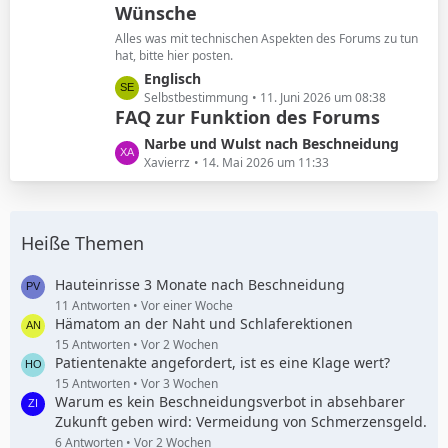
Wünsche
z
g
t
e
Alles was mit technischen Aspekten des Forums zu tun
e
hat, bitte hier posten.
B
L
Englisch
e
e
Selbstbestimmung
11. Juni 2026 um 08:38
i
FAQ zur Funktion des Forums
t
t
z
L
Narbe und Wulst nach Beschneidung
r
t
e
Xavierrz
14. Mai 2026 um 11:33
ä
e
t
g
B
z
e
e
t
i
Heiße Themen
e
t
B
r
e
Hauteinrisse 3 Monate nach Beschneidung
ä
i
11 Antworten
Vor einer Woche
g
Hämatom an der Naht und Schlaferektionen
t
e
r
15 Antworten
Vor 2 Wochen
Patientenakte angefordert, ist es eine Klage wert?
ä
g
15 Antworten
Vor 3 Wochen
Warum es kein Beschneidungsverbot in absehbarer
e
Zukunft geben wird: Vermeidung von Schmerzensgeld.
6 Antworten
Vor 2 Wochen