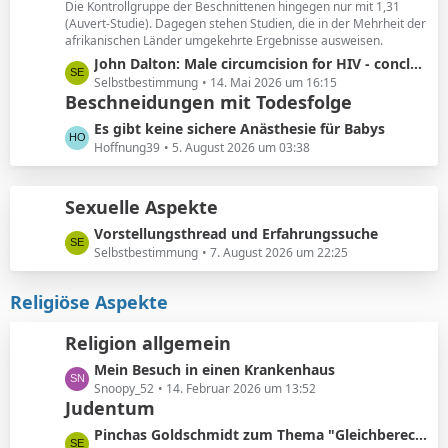
ä
Die Kontrollgruppe der Beschnittenen hingegen nur mit 1,31
e
(Auvert-Studie). Dagegen stehen Studien, die in der Mehrheit der
g
i
afrikanischen Länder umgekehrte Ergebnisse ausweisen.
e
t
L
John Dalton: Male circumcision for HIV - conclusions sensitive to assumptions
r
e
Selbstbestimmung
14. Mai 2026 um 16:15
ä
Beschneidungen mit Todesfolge
t
g
z
L
Es gibt keine sichere Anästhesie für Babys
e
t
e
Hoffnung39
5. August 2026 um 03:38
e
t
B
z
e
Sexuelle Aspekte
t
i
e
L
Vorstellungsthread und Erfahrungssuche
t
B
e
Selbstbestimmung
7. August 2026 um 22:25
r
e
t
ä
i
z
Religiöse Aspekte
g
t
t
e
r
e
Religion allgemein
ä
B
g
L
Mein Besuch in einen Krankenhaus
e
e
e
Snoopy_52
14. Februar 2026 um 13:52
i
Judentum
t
t
z
r
L
Pinchas Goldschmidt zum Thema "Gleichberechtigung von Mann und Frau"