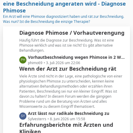
t
g
eine Beschneidung angeraten wird - Diagnose
e
e
Phimose
B
Ein Arzt will eine Phimose diagnostiziert haben und rät zur Beschneidung.
e
Was nun? Ist die Beschneidung die einzige Therapie?
i
t
Diagnose Phimose / Vorhautverengung
r
Häufig führt die Diagnose zur Beschneidung. Was ist eine
ä
Phimose wirklich und was ist sie nicht? Es gibt alternative
g
Behandlungen.
e
L
Vorhautbeschneidung wegen Phimose in 2 Wochen
e
phimo69
3. Juli 2026 um 22:06
Wenn der Arzt zur Beschneidung rät
t
z
Viele Ärzte sind nicht in der Lage, eine pathologische von einer
t
physiologischen Phimose zu unterscheiden, kennen keine
alternativen Behandlungsmethoden oder erzählen ihren
e
Patienten, Beschneidung sei nur ein kleiner Eingriff. Was ist
B
davon zu halten? In diesem Forum werden die gängigen
e
Probleme rund um die Beratung von Ärzten und alles
i
Wissenswerte zu diesem Eingriff thematisiert.
t
L
Arzt lässt nur radikale Beschneidung zu
r
e
Sylvesterrs
8. Juni 2026 um 15:58
ä
Erfahrungsberichte mit Ärzten und
t
g
Kliniken
z