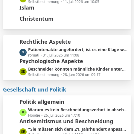
t
ä
e
Selbstbestimmung
11. Juli 2026 um 10:05
e
Islam
g
t
B
e
z
Christentum
e
t
i
e
t
B
r
e
Rechtliche Aspekte
ä
i
g
L
Patientenakte angefordert, ist es eine Klage wert?
t
e
e
romati
31. Juli 2026 um 11:08
r
Psychologische Aspekte
t
ä
z
g
L
Beschneider könnten männliche Kinder unterbewusst als ihre künftigen Konkurrenten bei der Partnersuche wahrnehmen.
t
e
e
Selbstbestimmung
28. Juni 2026 um 09:17
e
t
B
z
Gesellschaft und Politik
e
t
i
e
Politik allgemein
t
B
r
L
Warum es kein Beschneidungsverbot in absehbarer Zukunft geben wird: Vermeidung von Schmerzensgeld.
e
ä
e
Hoodie
26. Juli 2026 um 17:10
i
Antisemitismus und Beschneidung
g
t
t
e
z
r
L
"Sie müssen sich dem 21. Jahrhundert anpassen"
t