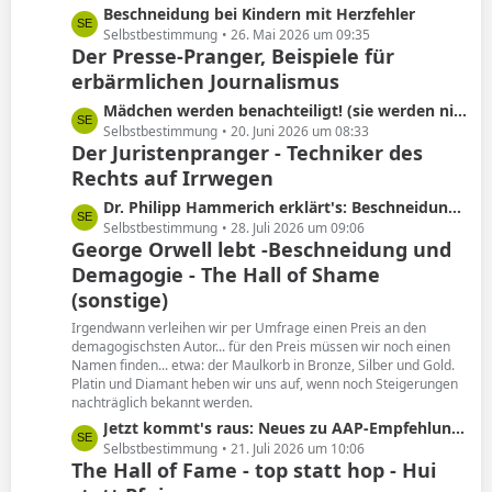
L
Beschneidung bei Kindern mit Herzfehler
e
e
Selbstbestimmung
26. Mai 2026 um 09:35
Der Presse-Pranger, Beispiele für
t
erbärmlichen Journalismus
z
t
L
Mädchen werden benachteiligt! (sie werden nicht beschnitten)
e
e
Selbstbestimmung
20. Juni 2026 um 08:33
B
Der Juristenpranger - Techniker des
t
e
Rechts auf Irrwegen
z
i
t
L
Dr. Philipp Hammerich erklärt's: Beschneidung hat keine Spätfolgen!
t
e
e
Selbstbestimmung
28. Juli 2026 um 09:06
r
B
George Orwell lebt -Beschneidung und
t
ä
e
Demagogie - The Hall of Shame
z
g
i
t
(sonstige)
e
t
e
Irgendwann verleihen wir per Umfrage einen Preis an den
r
B
demagogischsten Autor... für den Preis müssen wir noch einen
ä
e
Namen finden... etwa: der Maulkorb in Bronze, Silber und Gold.
g
i
Platin und Diamant heben wir uns auf, wenn noch Steigerungen
e
nachträglich bekannt werden.
t
r
L
Jetzt kommt's raus: Neues zu AAP-Empfehlung von 2012!
ä
e
Selbstbestimmung
21. Juli 2026 um 10:06
The Hall of Fame - top statt hop - Hui
g
t