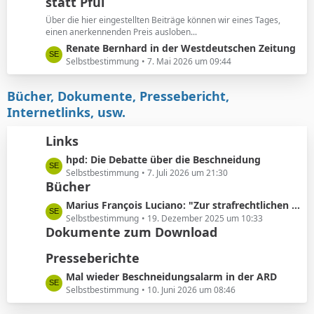
e
statt Pfui
z
t
Über die hier eingestellten Beiträge können wir eines Tages,
e
einen anerkennenden Preis ausloben...
B
L
Renate Bernhard in der Westdeutschen Zeitung
e
e
Selbstbestimmung
7. Mai 2026 um 09:44
i
t
t
z
Bücher, Dokumente, Pressebericht,
r
t
Internetlinks, usw.
ä
e
g
B
Links
e
e
L
hpd: Die Debatte über die Beschneidung
i
e
Selbstbestimmung
7. Juli 2026 um 21:30
t
Bücher
t
r
z
ä
L
Marius François Luciano: "Zur strafrechtlichen Einordnung medizinisch nicht indizierter Eingriffe in die Körpersubstanz von Kindern"
t
g
e
Selbstbestimmung
19. Dezember 2025 um 10:33
e
e
Dokumente zum Download
t
B
z
Presseberichte
e
t
i
e
L
Mal wieder Beschneidungsalarm in der ARD
t
B
e
Selbstbestimmung
10. Juni 2026 um 08:46
r
e
t
ä