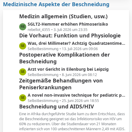
i
z
Medizinische Aspekte der Beschneidung
e
t
t
r
e
Medizin allgemein (Studien, usw.)
ä
B
L
SGLT2-Hemmer erhöhen Phimoserisiko
g
e
e
rebellot_4355
3. Juli 2026 um 23:35
e
i
Die Vorhaut: Funktion und Physiologie
t
t
z
r
L
Was, drei Millimeter? Achtzig Quadratzentimeter!
t
ä
e
Selbstbestimmung
13. Juli 2026 um 09:06
e
Postoperative Komplikationen der
g
t
B
e
Beschneidung
z
e
t
L
Arzt vor Gericht in Eilenburg bei Leipzig
i
e
e
Selbstbestimmung
8. Juni 2026 um 08:12
t
B
Zeitgemäße Behandlungen von
t
r
e
Peniserkrankungen
z
ä
i
t
g
L
A novel non-invasive technique for pediatric phimosis treatment
t
e
e
e
Selbstbestimmung
25. Juni 2026 um 18:55
r
B
Beschneidung und AIDS/HIV
t
ä
e
z
g
Eine in Afrika durchgeführte Studie kam zu dem Entschluss, dass
i
t
die Beschneidung geeignet sei das Infektionsrisiko von HIV um
e
t
60% zu reduzieren. Über die Studiendauer von 21 Monaten
e
r
infizierten sich von 100 unbeschnittenen Männern 2,49 mit AIDS.
B