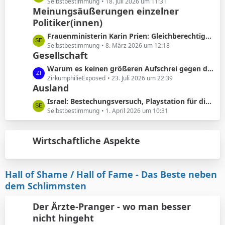
ä
e
Selbstbestimmung
18. Juli 2026 um 11:31
e
Meinungsäußerungen einzelner
g
t
B
e
Politiker(innen)
z
e
t
L
Frauenministerin Karin Prien: Gleichberechtigung sei ..kein nettes Zugeständnis ..sondern ein Verfassungsauftrag
i
e
e
Selbstbestimmung
8. März 2026 um 12:18
t
B
Gesellschaft
t
r
e
z
L
Warum es keinen größeren Aufschrei gegen die Vorhautbeschneidung gibt.
ä
i
t
e
ZirkumphilieExposed
23. Juli 2026 um 22:39
g
t
e
Ausland
t
e
r
B
z
L
Israel: Bestechungsversuch, Playstation für die werdenden Eltern
ä
e
t
e
Selbstbestimmung
1. April 2026 um 10:31
g
i
e
t
e
t
B
z
r
e
Wirtschaftliche Aspekte
t
ä
i
e
g
t
B
e
r
e
Hall of Shame / Hall of Fame - Das Beste neben
ä
i
dem Schlimmsten
g
t
e
r
Der Ärzte-Pranger - wo man besser
ä
nicht hingeht
g