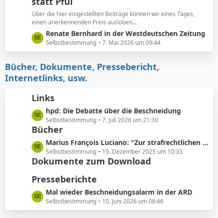
e
statt Pfui
z
t
Über die hier eingestellten Beiträge können wir eines Tages,
e
einen anerkennenden Preis ausloben...
B
L
Renate Bernhard in der Westdeutschen Zeitung
e
e
Selbstbestimmung
7. Mai 2026 um 09:44
i
t
t
z
Bücher, Dokumente, Pressebericht,
r
t
Internetlinks, usw.
ä
e
g
B
Links
e
e
L
hpd: Die Debatte über die Beschneidung
i
e
Selbstbestimmung
7. Juli 2026 um 21:30
t
Bücher
t
r
z
ä
L
Marius François Luciano: "Zur strafrechtlichen Einordnung medizinisch nicht indizierter Eingriffe in die Körpersubstanz von Kindern"
t
g
e
Selbstbestimmung
19. Dezember 2025 um 10:33
e
e
Dokumente zum Download
t
B
z
Presseberichte
e
t
i
e
L
Mal wieder Beschneidungsalarm in der ARD
t
B
e
Selbstbestimmung
10. Juni 2026 um 08:46
r
e
t
ä