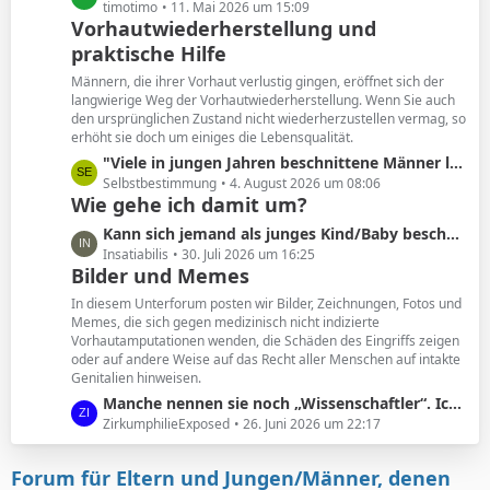
e
e
timotimo
11. Mai 2026 um 15:09
Vorhautwiederherstellung und
i
t
t
praktische Hilfe
z
r
t
Männern, die ihrer Vorhaut verlustig gingen, eröffnet sich der
ä
e
langwierige Weg der Vorhautwiederherstellung. Wenn Sie auch
g
B
den ursprünglichen Zustand nicht wiederherzustellen vermag, so
e
erhöht sie doch um einiges die Lebensqualität.
e
i
L
"Viele in jungen Jahren beschnittene Männer leiden unter den Folgen. Und wollen ihre Vorhaut zurück. "
t
e
Selbstbestimmung
4. August 2026 um 08:06
Wie gehe ich damit um?
r
t
ä
z
L
Kann sich jemand als junges Kind/Baby beschnittener noch an seine Vorhaut erinnern?
g
t
e
Insatiabilis
30. Juli 2026 um 16:25
e
e
Bilder und Memes
t
B
z
In diesem Unterforum posten wir Bilder, Zeichnungen, Fotos und
e
t
Memes, die sich gegen medizinisch nicht indizierte
i
Vorhautamputationen wenden, die Schäden des Eingriffs zeigen
e
t
oder auf andere Weise auf das Recht aller Menschen auf intakte
B
Genitalien hinweisen.
r
e
ä
L
Manche nennen sie noch „Wissenschaftler“. Ich nenne sie geldgesteuerte Marionetten.
i
g
e
ZirkumphilieExposed
26. Juni 2026 um 22:17
t
e
t
r
z
ä
Forum für Eltern und Jungen/Männer, denen