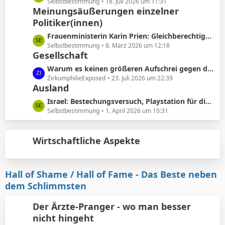
ä
e
Selbstbestimmung
18. Juli 2026 um 11:31
e
Meinungsäußerungen einzelner
g
t
B
e
Politiker(innen)
z
e
t
L
Frauenministerin Karin Prien: Gleichberechtigung sei ..kein nettes Zugeständnis ..sondern ein Verfassungsauftrag
i
e
e
Selbstbestimmung
8. März 2026 um 12:18
t
B
Gesellschaft
t
r
e
z
L
Warum es keinen größeren Aufschrei gegen die Vorhautbeschneidung gibt.
ä
i
t
e
ZirkumphilieExposed
23. Juli 2026 um 22:39
g
t
e
Ausland
t
e
r
B
z
L
Israel: Bestechungsversuch, Playstation für die werdenden Eltern
ä
e
t
e
Selbstbestimmung
1. April 2026 um 10:31
g
i
e
t
e
t
B
z
r
e
Wirtschaftliche Aspekte
t
ä
i
e
g
t
B
e
r
e
Hall of Shame / Hall of Fame - Das Beste neben
ä
i
dem Schlimmsten
g
t
e
r
Der Ärzte-Pranger - wo man besser
ä
nicht hingeht
g