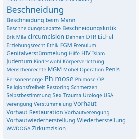
Beschneidung
Beschneidung beim Mann
Beschneidungskritik
Beschneidungsdebatte
circumcision
DTR
Eichel
Brit Mila
Dehnen
FGM
Erziehungsrecht
Ethik
Frenulum
Genitalverstümmelung
HIV
Hilfe
Islam
Judentum
Kindeswohl
Körperverletzung
MGM
Penis
Menschenrechte
Mohel
Operation
Phimose
Personensorge
Phimose-OP
Religionsfreiheit
Restoring
Schmerzen
Sex
Selbstbestimmung
Trauma
Urologe
USA
Vorhaut
verengung
Verstümmelung
Vorhaut Restauration
Vorhautverengung
Vorhautwiederherstellung
Wiederherstellung
Zirkumzision
WWDOGA