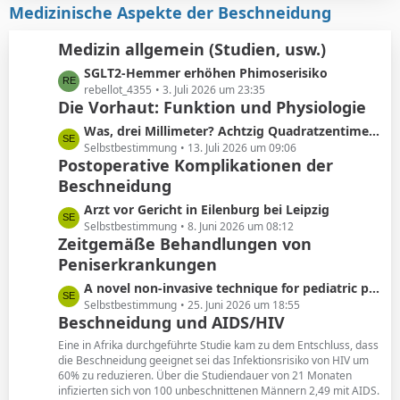
i
z
Medizinische Aspekte der Beschneidung
e
t
t
r
e
Medizin allgemein (Studien, usw.)
ä
B
L
SGLT2-Hemmer erhöhen Phimoserisiko
g
e
e
rebellot_4355
3. Juli 2026 um 23:35
e
i
Die Vorhaut: Funktion und Physiologie
t
t
z
r
L
Was, drei Millimeter? Achtzig Quadratzentimeter!
t
ä
e
Selbstbestimmung
13. Juli 2026 um 09:06
e
Postoperative Komplikationen der
g
t
B
e
Beschneidung
z
e
t
L
Arzt vor Gericht in Eilenburg bei Leipzig
i
e
e
Selbstbestimmung
8. Juni 2026 um 08:12
t
B
Zeitgemäße Behandlungen von
t
r
e
Peniserkrankungen
z
ä
i
t
g
L
A novel non-invasive technique for pediatric phimosis treatment
t
e
e
e
Selbstbestimmung
25. Juni 2026 um 18:55
r
B
Beschneidung und AIDS/HIV
t
ä
e
z
g
Eine in Afrika durchgeführte Studie kam zu dem Entschluss, dass
i
t
die Beschneidung geeignet sei das Infektionsrisiko von HIV um
e
t
60% zu reduzieren. Über die Studiendauer von 21 Monaten
e
r
infizierten sich von 100 unbeschnittenen Männern 2,49 mit AIDS.
B