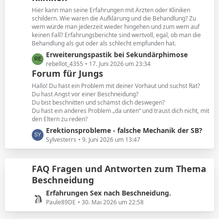
e
t
Hier kann man seine Erfahrungen mit Ärzten oder Kliniken
e
schildern. Wie waren die Aufklärung und die Behandlung? Zu
B
wem würde man jederzeit wieder hingehen und zum wem auf
keinen Fall? Erfahrungsberichte sind wertvoll, egal, ob man die
e
Behandlung als gut oder als schlecht empfunden hat.
i
L
Erweiterungspastik bei Sekundärphimose
t
e
rebellot_4355
17. Juni 2026 um 23:34
r
Forum für Jungs
t
ä
z
g
Hallo! Du hast ein Problem mit deiner Vorhaut und suchst Rat?
t
e
Du hast Angst vor einer Beschneidung?
Du bist beschnitten und schämst dich deswegen?
e
Du hast ein anderes Problem „da unten“ und traust dich nicht, mit
B
den Eltern zu reden?
e
L
Erektionsprobleme - falsche Mechanik der SB?
i
e
Sylvesterrs
9. Juni 2026 um 13:47
t
t
r
z
ä
FAQ Fragen und Antworten zum Thema
t
g
Beschneidung
e
e
B
L
Erfahrungen Sex nach Beschneidung.
e
e
Paule89DE
30. Mai 2026 um 22:58
i
t
t