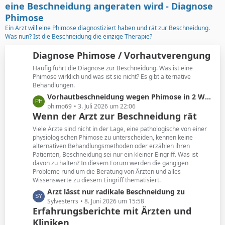
t
g
eine Beschneidung angeraten wird - Diagnose
e
e
Phimose
B
Ein Arzt will eine Phimose diagnostiziert haben und rät zur Beschneidung.
e
Was nun? Ist die Beschneidung die einzige Therapie?
i
t
Diagnose Phimose / Vorhautverengung
r
Häufig führt die Diagnose zur Beschneidung. Was ist eine
ä
Phimose wirklich und was ist sie nicht? Es gibt alternative
g
Behandlungen.
e
L
Vorhautbeschneidung wegen Phimose in 2 Wochen
e
phimo69
3. Juli 2026 um 22:06
Wenn der Arzt zur Beschneidung rät
t
z
Viele Ärzte sind nicht in der Lage, eine pathologische von einer
t
physiologischen Phimose zu unterscheiden, kennen keine
alternativen Behandlungsmethoden oder erzählen ihren
e
Patienten, Beschneidung sei nur ein kleiner Eingriff. Was ist
B
davon zu halten? In diesem Forum werden die gängigen
e
Probleme rund um die Beratung von Ärzten und alles
i
Wissenswerte zu diesem Eingriff thematisiert.
t
L
Arzt lässt nur radikale Beschneidung zu
r
e
Sylvesterrs
8. Juni 2026 um 15:58
ä
Erfahrungsberichte mit Ärzten und
t
g
Kliniken
z