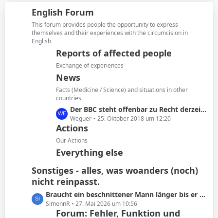
i
z
g
English Forum
t
t
e
r
e
This forum provides people the opportunity to express
ä
B
themselves and their experiences with the circumcision in
g
English
e
e
i
Reports of affected people
t
Exchange of experiences
r
News
ä
Facts (Medicine / Science) and situations in other
g
countries
e
L
Der BBC steht offenbar zu Recht derzeit in der Kritik
e
Weguer
25. Oktober 2018 um 12:20
Actions
t
z
Our Actions
t
Everything else
e
B
Sonstiges - alles, was woanders (noch)
e
nicht reinpasst.
i
L
Braucht ein beschnittener Mann länger bis er kommt oder ist das Schwachsinn?
t
e
SimonnR
27. Mai 2026 um 10:56
r
Forum: Fehler, Funktion und
t
ä