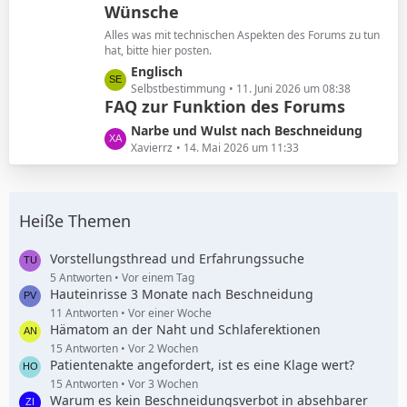
Wünsche
z
g
t
e
Alles was mit technischen Aspekten des Forums zu tun
e
hat, bitte hier posten.
B
L
Englisch
e
e
Selbstbestimmung
11. Juni 2026 um 08:38
i
FAQ zur Funktion des Forums
t
t
z
L
Narbe und Wulst nach Beschneidung
r
t
e
Xavierrz
14. Mai 2026 um 11:33
ä
e
t
g
B
z
e
e
t
i
Heiße Themen
e
t
B
r
e
Vorstellungsthread und Erfahrungssuche
ä
i
5 Antworten
Vor einem Tag
g
Hauteinrisse 3 Monate nach Beschneidung
t
e
r
11 Antworten
Vor einer Woche
Hämatom an der Naht und Schlaferektionen
ä
g
15 Antworten
Vor 2 Wochen
Patientenakte angefordert, ist es eine Klage wert?
e
15 Antworten
Vor 3 Wochen
Warum es kein Beschneidungsverbot in absehbarer