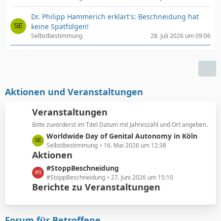
Dr. Philipp Hammerich erklärt's: Beschneidung hat
keine Spätfolgen!
Selbstbestimmung
28. Juli 2026 um 09:06
Aktionen und Veranstaltungen
Veranstaltungen
Bitte zuvörderst im Titel Datum mit Jahreszahl und Ort angeben.
L
Worldwide Day of Genital Autonomy in Köln
e
Selbstbestimmung
16. Mai 2026 um 12:38
Aktionen
t
z
L
#StoppBeschneidung
t
e
#StoppBeschneidung
27. Juni 2026 um 15:10
e
Berichte zu Veranstaltungen
t
B
z
e
t
i
e
Forum für Betroffene