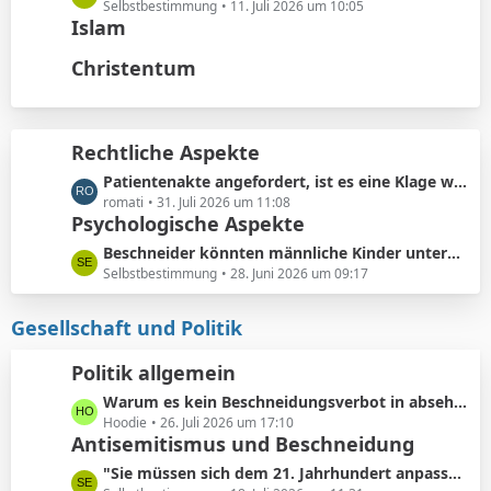
t
ä
e
Selbstbestimmung
11. Juli 2026 um 10:05
e
Islam
g
t
B
e
z
Christentum
e
t
i
e
t
B
r
e
Rechtliche Aspekte
ä
i
g
L
Patientenakte angefordert, ist es eine Klage wert?
t
e
e
romati
31. Juli 2026 um 11:08
r
Psychologische Aspekte
t
ä
z
g
L
Beschneider könnten männliche Kinder unterbewusst als ihre künftigen Konkurrenten bei der Partnersuche wahrnehmen.
t
e
e
Selbstbestimmung
28. Juni 2026 um 09:17
e
t
B
z
Gesellschaft und Politik
e
t
i
e
Politik allgemein
t
B
r
L
Warum es kein Beschneidungsverbot in absehbarer Zukunft geben wird: Vermeidung von Schmerzensgeld.
e
ä
e
Hoodie
26. Juli 2026 um 17:10
i
Antisemitismus und Beschneidung
g
t
t
e
z
r
L
"Sie müssen sich dem 21. Jahrhundert anpassen"
t