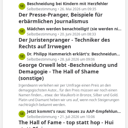
L
Beschneidung bei Kindern mit Herzfehler
e
e
Selbstbestimmung
26. Mai 2026 um 09:35
Der Presse-Pranger, Beispiele für
t
erbärmlichen Journalismus
z
t
L
Mädchen werden benachteiligt! (sie werden nicht beschnitten)
e
e
Selbstbestimmung
20. Juni 2026 um 08:33
B
Der Juristenpranger - Techniker des
t
e
Rechts auf Irrwegen
z
i
t
L
Dr. Philipp Hammerich erklärt's: Beschneidung hat keine Spätfolgen!
t
e
e
Selbstbestimmung
28. Juli 2026 um 09:06
r
B
George Orwell lebt -Beschneidung und
t
ä
e
Demagogie - The Hall of Shame
z
g
i
t
(sonstige)
e
t
e
Irgendwann verleihen wir per Umfrage einen Preis an den
r
B
demagogischsten Autor... für den Preis müssen wir noch einen
ä
e
Namen finden... etwa: der Maulkorb in Bronze, Silber und Gold.
g
i
Platin und Diamant heben wir uns auf, wenn noch Steigerungen
e
nachträglich bekannt werden.
t
r
L
Jetzt kommt's raus: Neues zu AAP-Empfehlung von 2012!
ä
e
Selbstbestimmung
21. Juli 2026 um 10:06
The Hall of Fame - top statt hop - Hui
g
t