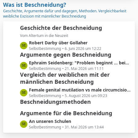
z
Was ist Beschneidung?
r
t
Geschichte, Argumente dafür und dagegen, Methoden. Vergleichbarkeit
ä
e
weibliche Exzision mit männlicher Beschneidung
g
B
e
e
Geschichte der Beschneidung
i
Vom Altertum in die Neuzeit
t
L
Robert Darby über Gollaher
r
e
Selbstbestimmung
6. Juni 2026 um 12:22
ä
Argumente gegen Beschneidung
t
g
z
L
Ephraim Seidenberg: "Problem beginnt ... beim Abschneiden der Vorhaut"
e
t
e
Selbstbestimmung
21. Mai 2026 um 11:11
e
Vergleich der weiblichen mit der
t
B
männlichen Beschneidung
z
e
t
L
Female genital mutilation vs male circumcision: Understanding the differences
i
e
e
Selbstbestimmung
5. August 2026 um 09:23
t
B
Beschneidungsmethoden
t
r
e
z
ä
i
Argumente für die Beschneidung
t
g
t
e
L
An unseren Schulen
e
r
B
e
Selbstbestimmung
31. Mai 2026 um 13:44
ä
e
t
g