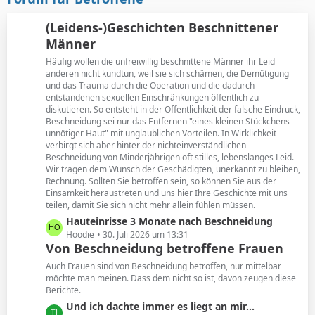
t
B
r
e
(Leidens-)Geschichten Beschnittener
ä
i
Männer
g
t
e
Häufig wollen die unfreiwillig beschnittene Männer ihr Leid
r
anderen nicht kundtun, weil sie sich schämen, die Demütigung
ä
und das Trauma durch die Operation und die dadurch
g
entstandenen sexuellen Einschränkungen öffentlich zu
e
diskutieren. So entsteht in der Öffentlichkeit der falsche Eindruck,
Beschneidung sei nur das Entfernen "eines kleinen Stückchens
unnötiger Haut" mit unglaublichen Vorteilen. In Wirklichkeit
verbirgt sich aber hinter der nichteinverständlichen
Beschneidung von Minderjährigen oft stilles, lebenslanges Leid.
Wir tragen dem Wunsch der Geschädigten, unerkannt zu bleiben,
Rechnung. Sollten Sie betroffen sein, so können Sie aus der
Einsamkeit heraustreten und uns hier Ihre Geschichte mit uns
teilen, damit Sie sich nicht mehr allein fühlen müssen.
L
Hauteinrisse 3 Monate nach Beschneidung
e
Hoodie
30. Juli 2026 um 13:31
Von Beschneidung betroffene Frauen
t
z
Auch Frauen sind von Beschneidung betroffen, nur mittelbar
t
möchte man meinen. Dass dem nicht so ist, davon zeugen diese
Berichte.
e
B
L
Und ich dachte immer es liegt an mir...