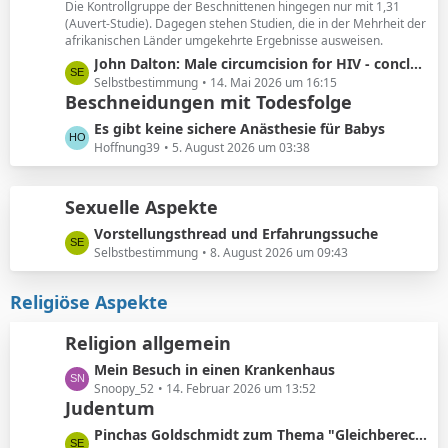
ä
Die Kontrollgruppe der Beschnittenen hingegen nur mit 1,31
e
(Auvert-Studie). Dagegen stehen Studien, die in der Mehrheit der
g
i
afrikanischen Länder umgekehrte Ergebnisse ausweisen.
e
t
L
John Dalton: Male circumcision for HIV - conclusions sensitive to assumptions
r
e
Selbstbestimmung
14. Mai 2026 um 16:15
ä
Beschneidungen mit Todesfolge
t
g
z
L
Es gibt keine sichere Anästhesie für Babys
e
t
e
Hoffnung39
5. August 2026 um 03:38
e
t
B
z
e
Sexuelle Aspekte
t
i
e
L
Vorstellungsthread und Erfahrungssuche
t
B
e
Selbstbestimmung
8. August 2026 um 09:43
r
e
t
ä
i
z
Religiöse Aspekte
g
t
t
e
r
e
Religion allgemein
ä
B
g
L
Mein Besuch in einen Krankenhaus
e
e
e
Snoopy_52
14. Februar 2026 um 13:52
i
Judentum
t
t
z
r
L
Pinchas Goldschmidt zum Thema "Gleichberechtigung von Mann und Frau"