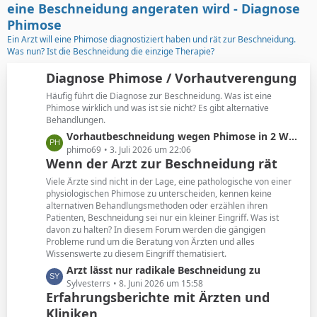
t
g
eine Beschneidung angeraten wird - Diagnose
e
e
Phimose
B
Ein Arzt will eine Phimose diagnostiziert haben und rät zur Beschneidung.
e
Was nun? Ist die Beschneidung die einzige Therapie?
i
t
Diagnose Phimose / Vorhautverengung
r
Häufig führt die Diagnose zur Beschneidung. Was ist eine
ä
Phimose wirklich und was ist sie nicht? Es gibt alternative
g
Behandlungen.
e
L
Vorhautbeschneidung wegen Phimose in 2 Wochen
e
phimo69
3. Juli 2026 um 22:06
Wenn der Arzt zur Beschneidung rät
t
z
Viele Ärzte sind nicht in der Lage, eine pathologische von einer
t
physiologischen Phimose zu unterscheiden, kennen keine
alternativen Behandlungsmethoden oder erzählen ihren
e
Patienten, Beschneidung sei nur ein kleiner Eingriff. Was ist
B
davon zu halten? In diesem Forum werden die gängigen
e
Probleme rund um die Beratung von Ärzten und alles
i
Wissenswerte zu diesem Eingriff thematisiert.
t
L
Arzt lässt nur radikale Beschneidung zu
r
e
Sylvesterrs
8. Juni 2026 um 15:58
ä
Erfahrungsberichte mit Ärzten und
t
g
Kliniken
z