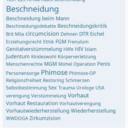
Beschneidung
Beschneidung beim Mann
Beschneidungskritik
Beschneidungsdebatte
circumcision
DTR
Eichel
Brit Mila
Dehnen
FGM
Erziehungsrecht
Ethik
Frenulum
Genitalverstümmelung
HIV
Hilfe
Islam
Judentum
Kindeswohl
Körperverletzung
MGM
Penis
Menschenrechte
Mohel
Operation
Phimose
Personensorge
Phimose-OP
Religionsfreiheit
Restoring
Schmerzen
Sex
Selbstbestimmung
Trauma
Urologe
USA
Vorhaut
verengung
Verstümmelung
Vorhaut Restauration
Vorhautverengung
Vorhautwiederherstellung
Wiederherstellung
Zirkumzision
WWDOGA