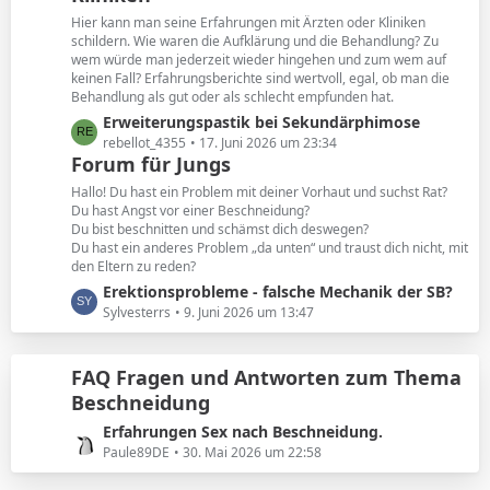
e
t
Hier kann man seine Erfahrungen mit Ärzten oder Kliniken
e
schildern. Wie waren die Aufklärung und die Behandlung? Zu
B
wem würde man jederzeit wieder hingehen und zum wem auf
keinen Fall? Erfahrungsberichte sind wertvoll, egal, ob man die
e
Behandlung als gut oder als schlecht empfunden hat.
i
L
Erweiterungspastik bei Sekundärphimose
t
e
rebellot_4355
17. Juni 2026 um 23:34
r
Forum für Jungs
t
ä
z
g
Hallo! Du hast ein Problem mit deiner Vorhaut und suchst Rat?
t
e
Du hast Angst vor einer Beschneidung?
Du bist beschnitten und schämst dich deswegen?
e
Du hast ein anderes Problem „da unten“ und traust dich nicht, mit
B
den Eltern zu reden?
e
L
Erektionsprobleme - falsche Mechanik der SB?
i
e
Sylvesterrs
9. Juni 2026 um 13:47
t
t
r
z
ä
FAQ Fragen und Antworten zum Thema
t
g
Beschneidung
e
e
B
L
Erfahrungen Sex nach Beschneidung.
e
e
Paule89DE
30. Mai 2026 um 22:58
i
t
t