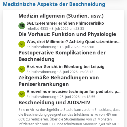
i
z
Medizinische Aspekte der Beschneidung
e
t
t
r
e
Medizin allgemein (Studien, usw.)
ä
B
L
SGLT2-Hemmer erhöhen Phimoserisiko
g
e
e
rebellot_4355
3. Juli 2026 um 23:35
e
i
Die Vorhaut: Funktion und Physiologie
t
t
z
r
L
Was, drei Millimeter? Achtzig Quadratzentimeter!
t
ä
e
Selbstbestimmung
13. Juli 2026 um 09:06
e
Postoperative Komplikationen der
g
t
B
e
Beschneidung
z
e
t
L
Arzt vor Gericht in Eilenburg bei Leipzig
i
e
e
Selbstbestimmung
8. Juni 2026 um 08:12
t
B
Zeitgemäße Behandlungen von
t
r
e
Peniserkrankungen
z
ä
i
t
g
L
A novel non-invasive technique for pediatric phimosis treatment
t
e
e
e
Selbstbestimmung
25. Juni 2026 um 18:55
r
B
Beschneidung und AIDS/HIV
t
ä
e
z
g
Eine in Afrika durchgeführte Studie kam zu dem Entschluss, dass
i
t
die Beschneidung geeignet sei das Infektionsrisiko von HIV um
e
t
60% zu reduzieren. Über die Studiendauer von 21 Monaten
e
r
infizierten sich von 100 unbeschnittenen Männern 2,49 mit AIDS.
B