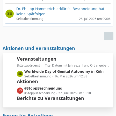
Dr. Philipp Hammerich erklärt's: Beschneidung hat
keine Spätfolgen!
Selbstbestimmung
28. Juli 2026 um 09:06
Aktionen und Veranstaltungen
Veranstaltungen
Bitte zuvörderst im Titel Datum mit Jahreszahl und Ort angeben.
L
Worldwide Day of Genital Autonomy in Köln
e
Selbstbestimmung
16. Mai 2026 um 12:38
Aktionen
t
z
L
#StoppBeschneidung
t
e
#StoppBeschneidung
27. Juni 2026 um 15:10
e
Berichte zu Veranstaltungen
t
B
z
e
t
i
e
Forum für Betroffene