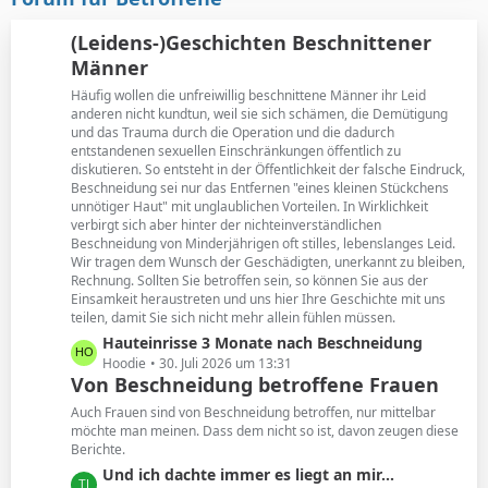
t
B
r
e
(Leidens-)Geschichten Beschnittener
ä
i
Männer
g
t
e
Häufig wollen die unfreiwillig beschnittene Männer ihr Leid
r
anderen nicht kundtun, weil sie sich schämen, die Demütigung
ä
und das Trauma durch die Operation und die dadurch
g
entstandenen sexuellen Einschränkungen öffentlich zu
e
diskutieren. So entsteht in der Öffentlichkeit der falsche Eindruck,
Beschneidung sei nur das Entfernen "eines kleinen Stückchens
unnötiger Haut" mit unglaublichen Vorteilen. In Wirklichkeit
verbirgt sich aber hinter der nichteinverständlichen
Beschneidung von Minderjährigen oft stilles, lebenslanges Leid.
Wir tragen dem Wunsch der Geschädigten, unerkannt zu bleiben,
Rechnung. Sollten Sie betroffen sein, so können Sie aus der
Einsamkeit heraustreten und uns hier Ihre Geschichte mit uns
teilen, damit Sie sich nicht mehr allein fühlen müssen.
L
Hauteinrisse 3 Monate nach Beschneidung
e
Hoodie
30. Juli 2026 um 13:31
Von Beschneidung betroffene Frauen
t
z
Auch Frauen sind von Beschneidung betroffen, nur mittelbar
t
möchte man meinen. Dass dem nicht so ist, davon zeugen diese
Berichte.
e
B
L
Und ich dachte immer es liegt an mir...