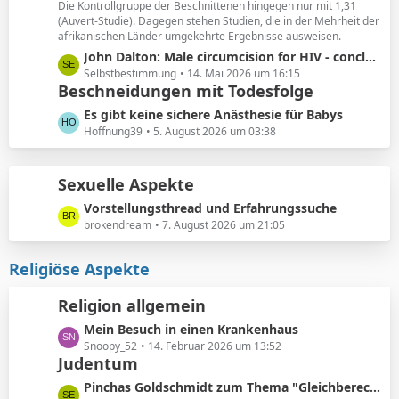
ä
Die Kontrollgruppe der Beschnittenen hingegen nur mit 1,31
e
(Auvert-Studie). Dagegen stehen Studien, die in der Mehrheit der
g
i
afrikanischen Länder umgekehrte Ergebnisse ausweisen.
e
t
L
John Dalton: Male circumcision for HIV - conclusions sensitive to assumptions
r
e
Selbstbestimmung
14. Mai 2026 um 16:15
ä
Beschneidungen mit Todesfolge
t
g
z
L
Es gibt keine sichere Anästhesie für Babys
e
t
e
Hoffnung39
5. August 2026 um 03:38
e
t
B
z
e
Sexuelle Aspekte
t
i
e
L
Vorstellungsthread und Erfahrungssuche
t
B
e
brokendream
7. August 2026 um 21:05
r
e
t
ä
i
z
Religiöse Aspekte
g
t
t
e
r
e
Religion allgemein
ä
B
g
L
Mein Besuch in einen Krankenhaus
e
e
e
Snoopy_52
14. Februar 2026 um 13:52
i
Judentum
t
t
z
r
L
Pinchas Goldschmidt zum Thema "Gleichberechtigung von Mann und Frau"