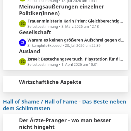
ä
e
Selbstbestimmung
18. Juli 2026 um 11:31
e
Meinungsäußerungen einzelner
g
t
B
e
Politiker(innen)
z
e
t
L
Frauenministerin Karin Prien: Gleichberechtigung sei ..kein nettes Zugeständnis ..sondern ein Verfassungsauftrag
i
e
e
Selbstbestimmung
8. März 2026 um 12:18
t
B
Gesellschaft
t
r
e
z
L
Warum es keinen größeren Aufschrei gegen die Vorhautbeschneidung gibt.
ä
i
t
e
ZirkumphilieExposed
23. Juli 2026 um 22:39
g
t
e
Ausland
t
e
r
B
z
L
Israel: Bestechungsversuch, Playstation für die werdenden Eltern
ä
e
t
e
Selbstbestimmung
1. April 2026 um 10:31
g
i
e
t
e
t
B
z
r
e
Wirtschaftliche Aspekte
t
ä
i
e
g
t
B
e
r
e
Hall of Shame / Hall of Fame - Das Beste neben
ä
i
dem Schlimmsten
g
t
e
r
Der Ärzte-Pranger - wo man besser
ä
nicht hingeht
g