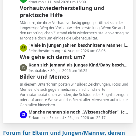
e
e
timotimo
11. Mai 2026 um 15:09
Vorhautwiederherstellung und
i
t
t
praktische Hilfe
z
r
t
Männern, die ihrer Vorhaut verlustig gingen, eröffnet sich der
ä
e
langwierige Weg der Vorhautwiederherstellung. Wenn Sie auch
g
B
den ursprünglichen Zustand nicht wiederherzustellen vermag, so
e
erhöht sie doch um einiges die Lebensqualität.
e
i
L
"Viele in jungen Jahren beschnittene Männer leiden unter den Folgen. Und wollen ihre Vorhaut zurück. "
t
e
Selbstbestimmung
4. August 2026 um 08:06
Wie gehe ich damit um?
r
t
ä
z
L
Kann sich jemand als junges Kind/Baby beschnittener noch an seine Vorhaut erinnern?
g
t
e
Insatiabilis
30. Juli 2026 um 16:25
e
e
Bilder und Memes
t
B
z
In diesem Unterforum posten wir Bilder, Zeichnungen, Fotos und
e
t
Memes, die sich gegen medizinisch nicht indizierte
i
Vorhautamputationen wenden, die Schäden des Eingriffs zeigen
e
t
oder auf andere Weise auf das Recht aller Menschen auf intakte
B
Genitalien hinweisen.
r
e
ä
L
Manche nennen sie noch „Wissenschaftler“. Ich nenne sie geldgesteuerte Marionetten.
i
g
e
ZirkumphilieExposed
26. Juni 2026 um 22:17
t
e
t
r
z
ä
Forum für Eltern und Jungen/Männer, denen