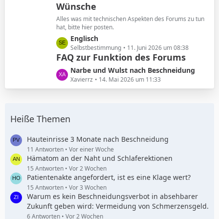
Wünsche
z
g
t
e
Alles was mit technischen Aspekten des Forums zu tun
e
hat, bitte hier posten.
B
L
Englisch
e
e
Selbstbestimmung
11. Juni 2026 um 08:38
i
FAQ zur Funktion des Forums
t
t
z
L
Narbe und Wulst nach Beschneidung
r
t
e
Xavierrz
14. Mai 2026 um 11:33
ä
e
t
g
B
z
e
e
t
i
Heiße Themen
e
t
B
r
e
Hauteinrisse 3 Monate nach Beschneidung
ä
i
11 Antworten
Vor einer Woche
g
Hämatom an der Naht und Schlaferektionen
t
e
r
15 Antworten
Vor 2 Wochen
Patientenakte angefordert, ist es eine Klage wert?
ä
g
15 Antworten
Vor 3 Wochen
Warum es kein Beschneidungsverbot in absehbarer
e
Zukunft geben wird: Vermeidung von Schmerzensgeld.
6 Antworten
Vor 2 Wochen