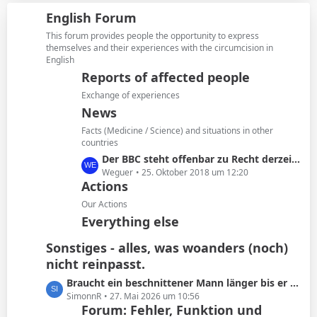
i
z
g
English Forum
t
t
e
r
e
This forum provides people the opportunity to express
ä
B
themselves and their experiences with the circumcision in
g
English
e
e
i
Reports of affected people
t
Exchange of experiences
r
News
ä
Facts (Medicine / Science) and situations in other
g
countries
e
L
Der BBC steht offenbar zu Recht derzeit in der Kritik
e
Weguer
25. Oktober 2018 um 12:20
Actions
t
z
Our Actions
t
Everything else
e
B
Sonstiges - alles, was woanders (noch)
e
nicht reinpasst.
i
L
Braucht ein beschnittener Mann länger bis er kommt oder ist das Schwachsinn?
t
e
SimonnR
27. Mai 2026 um 10:56
r
Forum: Fehler, Funktion und
t
ä