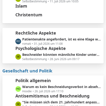
t
ä
e
Selbstbestimmung
11. Juli 2026 um 10:05
e
Islam
g
t
B
e
z
Christentum
e
t
i
e
t
B
r
e
Rechtliche Aspekte
ä
i
g
L
Patientenakte angefordert, ist es eine Klage wert?
t
e
e
romati
31. Juli 2026 um 11:08
r
Psychologische Aspekte
t
ä
z
g
L
Beschneider könnten männliche Kinder unterbewusst als ihre künftigen Konkurrenten bei der Partnersuche wahrnehmen.
t
e
e
Selbstbestimmung
28. Juni 2026 um 09:17
e
t
B
z
Gesellschaft und Politik
e
t
i
e
Politik allgemein
t
B
r
L
Warum es kein Beschneidungsverbot in absehbarer Zukunft geben wird: Vermeidung von Schmerzensgeld.
e
ä
e
Hoodie
26. Juli 2026 um 17:10
i
Antisemitismus und Beschneidung
g
t
t
e
z
r
L
"Sie müssen sich dem 21. Jahrhundert anpassen"
t