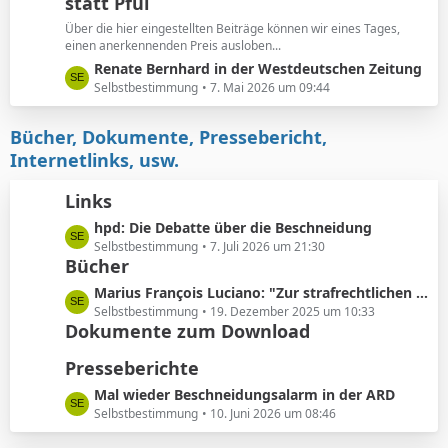
e
statt Pfui
z
t
Über die hier eingestellten Beiträge können wir eines Tages,
e
einen anerkennenden Preis ausloben...
B
L
Renate Bernhard in der Westdeutschen Zeitung
e
e
Selbstbestimmung
7. Mai 2026 um 09:44
i
t
t
z
Bücher, Dokumente, Pressebericht,
r
t
Internetlinks, usw.
ä
e
g
B
Links
e
e
L
hpd: Die Debatte über die Beschneidung
i
e
Selbstbestimmung
7. Juli 2026 um 21:30
t
Bücher
t
r
z
ä
L
Marius François Luciano: "Zur strafrechtlichen Einordnung medizinisch nicht indizierter Eingriffe in die Körpersubstanz von Kindern"
t
g
e
Selbstbestimmung
19. Dezember 2025 um 10:33
e
e
Dokumente zum Download
t
B
z
Presseberichte
e
t
i
e
L
Mal wieder Beschneidungsalarm in der ARD
t
B
e
Selbstbestimmung
10. Juni 2026 um 08:46
r
e
t
ä