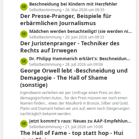
L
Beschneidung bei Kindern mit Herzfehler
e
e
Selbstbestimmung
26. Mai 2026 um 09:35
Der Presse-Pranger, Beispiele für
t
erbärmlichen Journalismus
z
t
L
Mädchen werden benachteiligt! (sie werden nicht beschnitten)
e
e
Selbstbestimmung
20. Juni 2026 um 08:33
B
Der Juristenpranger - Techniker des
t
e
Rechts auf Irrwegen
z
i
t
L
Dr. Philipp Hammerich erklärt's: Beschneidung hat keine Spätfolgen!
t
e
e
Selbstbestimmung
28. Juli 2026 um 09:06
r
B
George Orwell lebt -Beschneidung und
t
ä
e
Demagogie - The Hall of Shame
z
g
i
t
(sonstige)
e
t
e
Irgendwann verleihen wir per Umfrage einen Preis an den
r
B
demagogischsten Autor... für den Preis müssen wir noch einen
ä
e
Namen finden... etwa: der Maulkorb in Bronze, Silber und Gold.
g
i
Platin und Diamant heben wir uns auf, wenn noch Steigerungen
e
nachträglich bekannt werden.
t
r
L
Jetzt kommt's raus: Neues zu AAP-Empfehlung von 2012!
ä
e
Selbstbestimmung
21. Juli 2026 um 10:06
The Hall of Fame - top statt hop - Hui
g
t