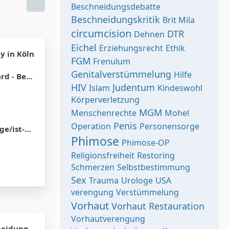
Beschneidungsdebatte
Beschneidungskritik
Brit Mila
circumcision
DTR
Dehnen
Eichel
Erziehungsrecht
Ethik
y in Köln
FGM
Frenulum
Genitalverstümmelung
Hilfe
on oder Migration
HIV
Judentum
Islam
Kindeswohl
Körperverletzung
MGM
Menschenrechte
Mohel
Penis
Operation
Personensorge
g-sinnvoll/
Phimose
Phimose-OP
Religionsfreiheit
Restoring
Schmerzen
Selbstbestimmung
Sex
Trauma
Urologe
USA
verengung
Verstümmelung
Vorhaut
Vorhaut Restauration
Vorhautverengung
neidung