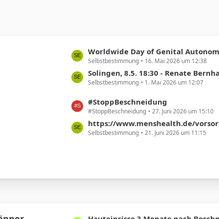
L
Worldwide Day of Genital Autonom
Selbstbestimmung
16. Mai 2026 um 12:38
e
t
Solingen, 8.5. 18:30 - Renate Bernhard - Beschneidung ist nicht nur ein Thema von Religi
Selbstbestimmung
1. Mai 2026 um 12:07
z
t
L
#StoppBeschneidung
e
#StoppBeschneidung
27. Juni 2026 um 15:10
e
B
t
https://www.menshealth.de/vorsorge/ist-eine-beschneidun
e
Selbstbestimmung
21. Juni 2026 um 11:15
z
i
t
t
e
r
B
ä
e
g
i
e
t
r
Männer
L
Hauteinrisse 3 Monate nach Besch