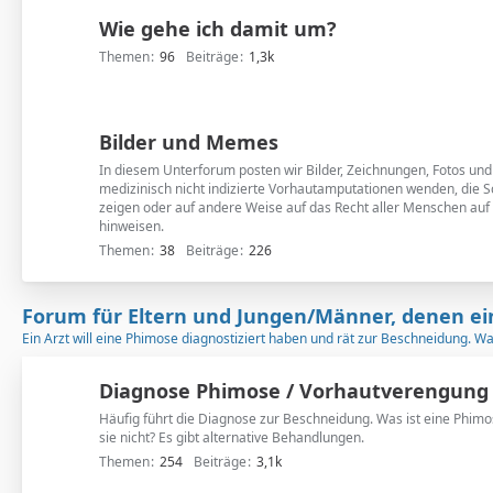
n
Wie gehe ich damit um?
t
e
Themen
96
Beiträge
1,3k
r
f
o
Bilder und Memes
r
In diesem Unterforum posten wir Bilder, Zeichnungen, Fotos un
e
medizinisch nicht indizierte Vorhautamputationen wenden, die S
n
zeigen oder auf andere Weise auf das Recht aller Menschen auf 
hinweisen.
Themen
38
Beiträge
226
Forum für Eltern und Jungen/Männer, denen ei
Ein Arzt will eine Phimose diagnostiziert haben und rät zur Beschneidung. W
Diagnose Phimose / Vorhautverengung
Häufig führt die Diagnose zur Beschneidung. Was ist eine Phimos
sie nicht? Es gibt alternative Behandlungen.
Themen
254
Beiträge
3,1k