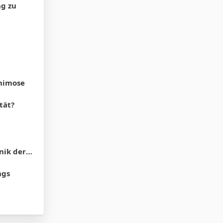
ng zu
phimose
tät?
 der SB?
ngs