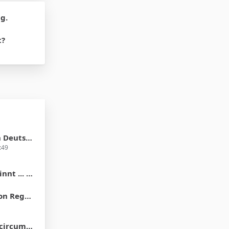
g.
t?
 in 2012?
:49
der Vorhaut"
ons of Men
e differences