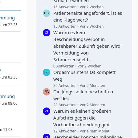
Schlaferektionen
t
15 Antworten
Vor 2 Wochen
Patientenakte angefordert, ist es
immung
eine Klage wert?
6 um 22:25
15 Antworten
Vor 3 Wochen
Warum es kein
Beschneidungsverbot in
absehbarer Zukunft geben wird:
Vermeidung von
Schmerzensgeld.
6 Antworten
Vor 2 Wochen
9
Orgasmusintensität komplett
6 um 03:38
weg
26 Antworten
Vor 2 Monaten
Die Jungs sollen beschnitten
immung
werden
6 um 08:06
28 Antworten
Vor 2 Monaten
Warum es keinen größeren
Aufschrei gegen die
Vorhautbeschneidung gibt.
um 11:08
12 Antworten
Vor einem Monat
Beschneider könnten männliche