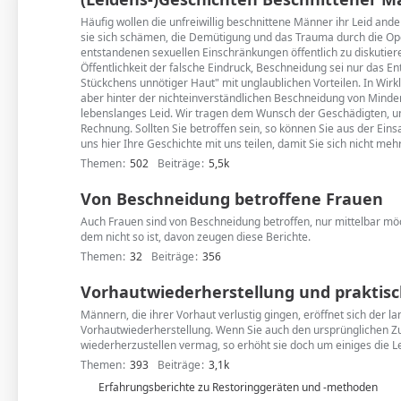
Häufig wollen die unfreiwillig beschnittene Männer ihr Leid ande
sie sich schämen, die Demütigung und das Trauma durch die Op
entstandenen sexuellen Einschränkungen öffentlich zu diskutiere
Öffentlichkeit der falsche Eindruck, Beschneidung sei nur das En
Stückchens unnötiger Haut" mit unglaublichen Vorteilen. In Wirkli
aber hinter der nichteinverständlichen Beschneidung von Minderjä
lebenslanges Leid. Wir tragen dem Wunsch der Geschädigten, un
Rechnung. Sollten Sie betroffen sein, so können Sie aus der Ein
uns hier Ihre Geschichte mit uns teilen, damit Sie sich nicht meh
Themen
502
Beiträge
5,5k
Von Beschneidung betroffene Frauen
Auch Frauen sind von Beschneidung betroffen, nur mittelbar m
dem nicht so ist, davon zeugen diese Berichte.
Themen
32
Beiträge
356
Vorhautwiederherstellung und praktisc
Männern, die ihrer Vorhaut verlustig gingen, eröffnet sich der 
Vorhautwiederherstellung. Wenn Sie auch den ursprünglichen Zu
wiederherzustellen vermag, so erhöht sie doch um einiges die L
Themen
393
Beiträge
3,1k
U
Erfahrungsberichte zu Restoringgeräten und -methoden