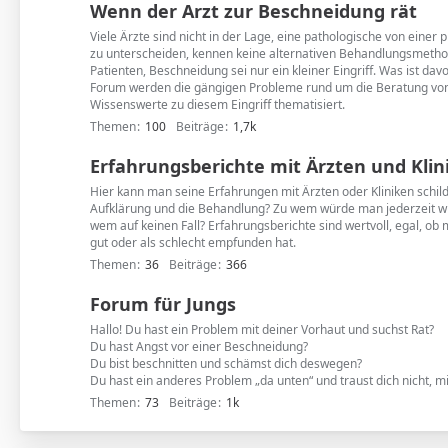
Wenn der Arzt zur Beschneidung rät
Viele Ärzte sind nicht in der Lage, eine pathologische von einer
zu unterscheiden, kennen keine alternativen Behandlungsmetho
Patienten, Beschneidung sei nur ein kleiner Eingriff. Was ist dav
Forum werden die gängigen Probleme rund um die Beratung von
Wissenswerte zu diesem Eingriff thematisiert.
Themen
100
Beiträge
1,7k
Erfahrungsberichte mit Ärzten und Klin
Hier kann man seine Erfahrungen mit Ärzten oder Kliniken schil
Aufklärung und die Behandlung? Zu wem würde man jederzeit 
wem auf keinen Fall? Erfahrungsberichte sind wertvoll, egal, ob
gut oder als schlecht empfunden hat.
Themen
36
Beiträge
366
Forum für Jungs
Hallo! Du hast ein Problem mit deiner Vorhaut und suchst Rat?
Du hast Angst vor einer Beschneidung?
Du bist beschnitten und schämst dich deswegen?
Du hast ein anderes Problem „da unten“ und traust dich nicht, mi
Themen
73
Beiträge
1k