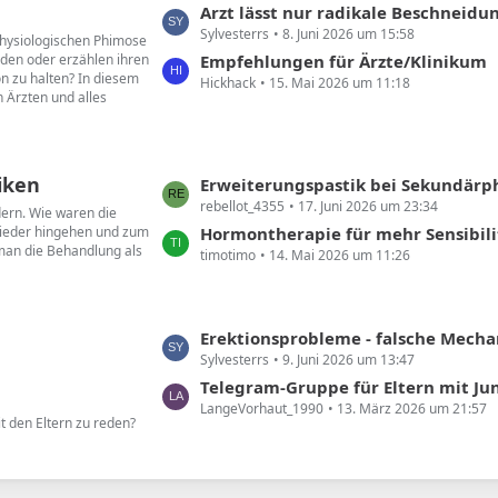
L
Arzt lässt nur radikale Beschneidu
e
Sylvesterrs
8. Juni 2026 um 15:58
e
 physiologischen Phimose
B
den oder erzählen ihren
t
Empfehlungen für Ärzte/Klinikum
e
on zu halten? In diesem
Hickhack
15. Mai 2026 um 11:18
z
i
 Ärzten und alles
t
t
e
r
B
ä
iken
e
L
Erweiterungspastik bei Sekundär
g
i
rebellot_4355
17. Juni 2026 um 23:34
e
dern. Wie waren die
e
t
wieder hingehen und zum
t
Hormontherapie für mehr Sensibili
 man die Behandlung als
r
timotimo
14. Mai 2026 um 11:26
z
ä
t
g
e
e
B
L
Erektionsprobleme - falsche Mechanik
e
Sylvesterrs
9. Juni 2026 um 13:47
e
i
t
Telegram-Gruppe für Eltern mit Ju
t
LangeVorhaut_1990
13. März 2026 um 21:57
z
t den Eltern zu reden?
r
t
ä
e
g
B