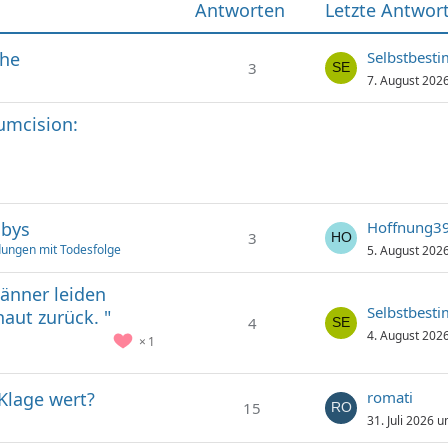
Antworten
Letzte Antwor
che
Selbstbest
3
7. August 202
cumcision:
abys
Hoffnung3
3
ungen mit Todesfolge
5. August 202
Männer leiden
Selbstbest
aut zurück. "
4
4. August 202
1
 Klage wert?
romati
15
31. Juli 2026 