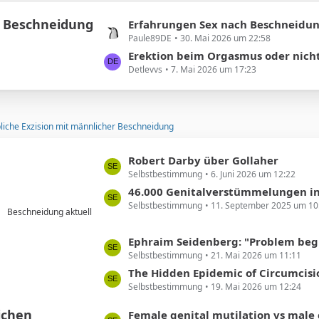
e
e
 Beschneidung
i
L
Erfahrungen Sex nach Beschneidun
t
Paule89DE
30. Mai 2026 um 22:58
e
r
t
Erektion beim Orgasmus oder nich
ä
Detlevvs
7. Mai 2026 um 17:23
z
g
t
e
e
B
liche Exzision mit männlicher Beschneidung
e
i
L
Robert Darby über Gollaher
t
Selbstbestimmung
6. Juni 2026 um 12:22
e
r
t
46.000 Genitalverstümmelungen in Deutschland
ä
Selbstbestimmung
11. September 2025 um 10
z
g
Beschneidung aktuell
t
e
e
L
Ephraim Seidenberg: "Problem beginnt ... beim Abschneiden 
B
Selbstbestimmung
21. Mai 2026 um 11:11
e
e
t
The Hidden Epidemic of Circumcision Regret Among Milli
i
Selbstbestimmung
19. Mai 2026 um 12:24
z
t
t
ichen
L
Female genital mutilation vs male circumcision: Understanding th
r