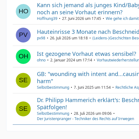
Kann sich jemand als junges Kind/Bab
noch an seine Vorhaut erinnern?
Hoffnung39
27. Juni 2026 um 17:45
Wie gehe ich dami
Hauteinrisse 3 Monate nach Beschnei
pv98
26. Juli 2026 um 18:18
(Leidens-)Geschichten Bes
Ist gezogene Vorhaut etwas sensibel?
ohno
2. Januar 2024 um 17:14
Vorhautwiederherstellun
GB: "wounding with intent and...causin
harm"
Selbstbestimmung
7. Juni 2025 um 11:54
Rechtliche As
Dr. Philipp Hammerich erklärt's: Besc
Spätfolgen!
Selbstbestimmung
28. Juli 2026 um 09:06
Der Juristenpranger - Techniker des Rechts auf Irrwegen