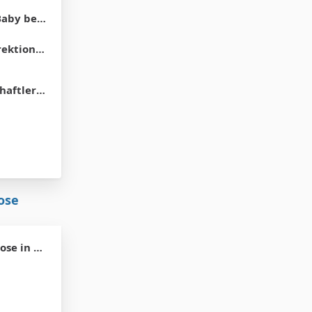
haut erinnern?
ktionen
e Marionetten.
ose
 Wochen