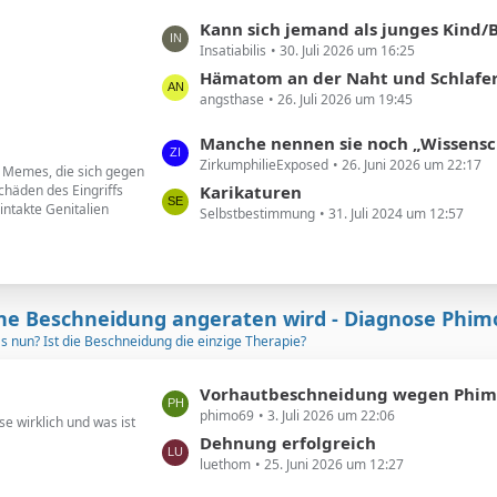
B
ä
L
Kann sich jemand als junges Kind/Baby beschnittener noch an seine Vor
e
g
Insatiabilis
30. Juli 2026 um 16:25
e
i
e
t
Hämatom an der Naht und Schlafere
t
angsthase
26. Juli 2026 um 19:45
z
r
t
ä
L
Manche nennen sie noch „Wissenschaftler“. Ich nenne sie geldgesteuert
e
g
ZirkumphilieExposed
26. Juni 2026 um 22:17
e
d Memes, die sich gegen
B
e
chäden des Eingriffs
t
Karikaturen
e
intakte Genitalien
Selbstbestimmung
31. Juli 2024 um 12:57
z
i
t
t
e
r
B
ä
e
ne Beschneidung angeraten wird - Diagnose Phim
g
i
as nun? Ist die Beschneidung die einzige Therapie?
e
t
r
L
Vorhautbeschneidung wegen Phimose in 2
ä
phimo69
3. Juli 2026 um 22:06
e
e wirklich und was ist
g
t
Dehnung erfolgreich
e
luethom
25. Juni 2026 um 12:27
z
t