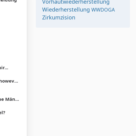
Vorhautwiederherstellung
Wiederherstellung
WWDOGA
Zirkumzision
r...
und the hood"
Vorhaut zurück. "
el?