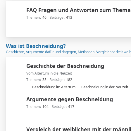
FAQ Fragen und Antworten zum Thema
Themen
46
Beiträge
413
Was ist Beschneidung?
Geschichte, Argumente dafür und dagegen, Methoden. Vergleichbarkeit weib
Geschichte der Beschneidung
Vom Altertum in die Neuzeit
Themen
35
Beiträge
182
U
Beschneidung im Altertum
Beschneidung in der Neuzeit
n
Argumente gegen Beschneidung
t
e
Themen
104
Beiträge
417
r
f
o
Vergleich der weiblichen mit der männl