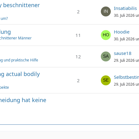
y beschnittener
Insatiabilis
2
30. Juli 2026 
t um?
dung
Hoodie
11
chnittener Männer
30. Juli 2026 
sause18
12
g und praktische Hilfe
29. Juli 2026 
g actual bodily
Selbstbest
2
29. Juli 2026 
pekte
hneidung hat keine