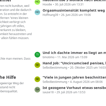
ä
Hoodie
30. Juli 2026 um 13:31
e
g
ren nicht kundtun, weil
eration und die dadurch
t
Orgasmusintensität komplett weg
e
n. So entsteht in der
Hoffnung39
26. Juni 2026 um 19:06
z
tfernen "eines kleinen
t
chkeit verbirgt sich
e
hrigen oft stilles,
erkannt zu bleiben,
B
samkeit heraustreten und
e
r allein fühlen müssen.
i
t
r
L
Und ich dachte immer es liegt an mi
ä
timotimo
11. Mai 2026 um 15:09
e
öchte man meinen. Dass
g
t
Hand Job: "Uncircumcised penises, however, can be extremely sensitive aro
e
Selbstbestimmung
20. Oktober 2025 um 14:03
z
t
he Hilfe
L
"Viele in jungen Jahren beschnittene Männer leiden unter den Folgen. Und wollen ihre 
e
Selbstbestimmung
4. August 2026 um 08:06
e
langwierige Weg der
B
stand nicht
t
Ist gezogene Vorhaut etwas sensib
e
ebensqualität.
sause18
29. Juli 2026 um 13:53
z
i
t
t
e
r