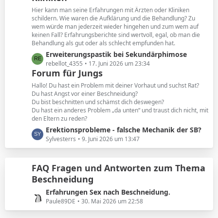
e
t
Hier kann man seine Erfahrungen mit Ärzten oder Kliniken
e
schildern. Wie waren die Aufklärung und die Behandlung? Zu
B
wem würde man jederzeit wieder hingehen und zum wem auf
keinen Fall? Erfahrungsberichte sind wertvoll, egal, ob man die
e
Behandlung als gut oder als schlecht empfunden hat.
i
L
Erweiterungspastik bei Sekundärphimose
t
e
rebellot_4355
17. Juni 2026 um 23:34
r
Forum für Jungs
t
ä
z
g
Hallo! Du hast ein Problem mit deiner Vorhaut und suchst Rat?
t
e
Du hast Angst vor einer Beschneidung?
Du bist beschnitten und schämst dich deswegen?
e
Du hast ein anderes Problem „da unten“ und traust dich nicht, mit
B
den Eltern zu reden?
e
L
Erektionsprobleme - falsche Mechanik der SB?
i
e
Sylvesterrs
9. Juni 2026 um 13:47
t
t
r
z
ä
FAQ Fragen und Antworten zum Thema
t
g
Beschneidung
e
e
B
L
Erfahrungen Sex nach Beschneidung.
e
e
Paule89DE
30. Mai 2026 um 22:58
i
t
t