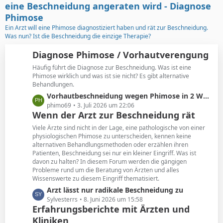
t
g
eine Beschneidung angeraten wird - Diagnose
e
e
Phimose
B
Ein Arzt will eine Phimose diagnostiziert haben und rät zur Beschneidung.
e
Was nun? Ist die Beschneidung die einzige Therapie?
i
t
Diagnose Phimose / Vorhautverengung
r
Häufig führt die Diagnose zur Beschneidung. Was ist eine
ä
Phimose wirklich und was ist sie nicht? Es gibt alternative
g
Behandlungen.
e
L
Vorhautbeschneidung wegen Phimose in 2 Wochen
e
phimo69
3. Juli 2026 um 22:06
Wenn der Arzt zur Beschneidung rät
t
z
Viele Ärzte sind nicht in der Lage, eine pathologische von einer
t
physiologischen Phimose zu unterscheiden, kennen keine
alternativen Behandlungsmethoden oder erzählen ihren
e
Patienten, Beschneidung sei nur ein kleiner Eingriff. Was ist
B
davon zu halten? In diesem Forum werden die gängigen
e
Probleme rund um die Beratung von Ärzten und alles
i
Wissenswerte zu diesem Eingriff thematisiert.
t
L
Arzt lässt nur radikale Beschneidung zu
r
e
Sylvesterrs
8. Juni 2026 um 15:58
ä
Erfahrungsberichte mit Ärzten und
t
g
Kliniken
z