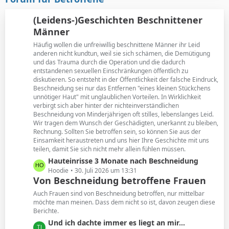
t
B
r
e
(Leidens-)Geschichten Beschnittener
ä
i
Männer
g
t
e
Häufig wollen die unfreiwillig beschnittene Männer ihr Leid
r
anderen nicht kundtun, weil sie sich schämen, die Demütigung
ä
und das Trauma durch die Operation und die dadurch
g
entstandenen sexuellen Einschränkungen öffentlich zu
e
diskutieren. So entsteht in der Öffentlichkeit der falsche Eindruck,
Beschneidung sei nur das Entfernen "eines kleinen Stückchens
unnötiger Haut" mit unglaublichen Vorteilen. In Wirklichkeit
verbirgt sich aber hinter der nichteinverständlichen
Beschneidung von Minderjährigen oft stilles, lebenslanges Leid.
Wir tragen dem Wunsch der Geschädigten, unerkannt zu bleiben,
Rechnung. Sollten Sie betroffen sein, so können Sie aus der
Einsamkeit heraustreten und uns hier Ihre Geschichte mit uns
teilen, damit Sie sich nicht mehr allein fühlen müssen.
L
Hauteinrisse 3 Monate nach Beschneidung
e
Hoodie
30. Juli 2026 um 13:31
Von Beschneidung betroffene Frauen
t
z
Auch Frauen sind von Beschneidung betroffen, nur mittelbar
t
möchte man meinen. Dass dem nicht so ist, davon zeugen diese
Berichte.
e
B
L
Und ich dachte immer es liegt an mir...