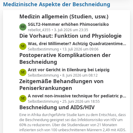
i
z
Medizinische Aspekte der Beschneidung
e
t
t
r
e
Medizin allgemein (Studien, usw.)
ä
B
L
SGLT2-Hemmer erhöhen Phimoserisiko
g
e
e
rebellot_4355
3. Juli 2026 um 23:35
e
i
Die Vorhaut: Funktion und Physiologie
t
t
z
r
L
Was, drei Millimeter? Achtzig Quadratzentimeter!
t
ä
e
Selbstbestimmung
13. Juli 2026 um 09:06
e
Postoperative Komplikationen der
g
t
B
e
Beschneidung
z
e
t
L
Arzt vor Gericht in Eilenburg bei Leipzig
i
e
e
Selbstbestimmung
8. Juni 2026 um 08:12
t
B
Zeitgemäße Behandlungen von
t
r
e
Peniserkrankungen
z
ä
i
t
g
L
A novel non-invasive technique for pediatric phimosis treatment
t
e
e
e
Selbstbestimmung
25. Juni 2026 um 18:55
r
B
Beschneidung und AIDS/HIV
t
ä
e
z
g
Eine in Afrika durchgeführte Studie kam zu dem Entschluss, dass
i
t
die Beschneidung geeignet sei das Infektionsrisiko von HIV um
e
t
60% zu reduzieren. Über die Studiendauer von 21 Monaten
e
r
infizierten sich von 100 unbeschnittenen Männern 2,49 mit AIDS.
B