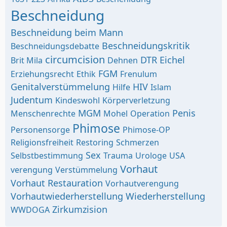
Beschneidung
Beschneidung beim Mann
Beschneidungskritik
Beschneidungsdebatte
circumcision
DTR
Eichel
Brit Mila
Dehnen
FGM
Erziehungsrecht
Ethik
Frenulum
Genitalverstümmelung
HIV
Hilfe
Islam
Judentum
Kindeswohl
Körperverletzung
MGM
Penis
Menschenrechte
Mohel
Operation
Phimose
Personensorge
Phimose-OP
Religionsfreiheit
Restoring
Schmerzen
Sex
Selbstbestimmung
Trauma
Urologe
USA
Vorhaut
verengung
Verstümmelung
Vorhaut Restauration
Vorhautverengung
Vorhautwiederherstellung
Wiederherstellung
Zirkumzision
WWDOGA