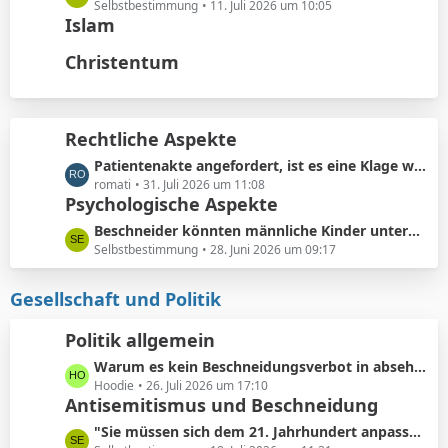
t
ä
e
Selbstbestimmung
11. Juli 2026 um 10:05
e
Islam
g
t
B
e
z
Christentum
e
t
i
e
t
B
r
e
Rechtliche Aspekte
ä
i
g
L
Patientenakte angefordert, ist es eine Klage wert?
t
e
e
romati
31. Juli 2026 um 11:08
r
Psychologische Aspekte
t
ä
z
g
L
Beschneider könnten männliche Kinder unterbewusst als ihre künftigen Konkurrenten bei der Partnersuche wahrnehmen.
t
e
e
Selbstbestimmung
28. Juni 2026 um 09:17
e
t
B
z
Gesellschaft und Politik
e
t
i
e
Politik allgemein
t
B
r
L
Warum es kein Beschneidungsverbot in absehbarer Zukunft geben wird: Vermeidung von Schmerzensgeld.
e
ä
e
Hoodie
26. Juli 2026 um 17:10
i
Antisemitismus und Beschneidung
g
t
t
e
z
r
L
"Sie müssen sich dem 21. Jahrhundert anpassen"
t