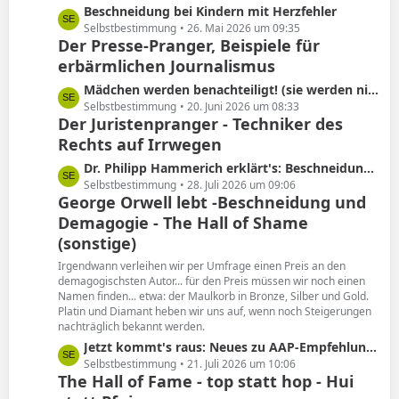
L
Beschneidung bei Kindern mit Herzfehler
e
e
Selbstbestimmung
26. Mai 2026 um 09:35
Der Presse-Pranger, Beispiele für
t
erbärmlichen Journalismus
z
t
L
Mädchen werden benachteiligt! (sie werden nicht beschnitten)
e
e
Selbstbestimmung
20. Juni 2026 um 08:33
B
Der Juristenpranger - Techniker des
t
e
Rechts auf Irrwegen
z
i
t
L
Dr. Philipp Hammerich erklärt's: Beschneidung hat keine Spätfolgen!
t
e
e
Selbstbestimmung
28. Juli 2026 um 09:06
r
B
George Orwell lebt -Beschneidung und
t
ä
e
Demagogie - The Hall of Shame
z
g
i
t
(sonstige)
e
t
e
Irgendwann verleihen wir per Umfrage einen Preis an den
r
B
demagogischsten Autor... für den Preis müssen wir noch einen
ä
e
Namen finden... etwa: der Maulkorb in Bronze, Silber und Gold.
g
i
Platin und Diamant heben wir uns auf, wenn noch Steigerungen
e
nachträglich bekannt werden.
t
r
L
Jetzt kommt's raus: Neues zu AAP-Empfehlung von 2012!
ä
e
Selbstbestimmung
21. Juli 2026 um 10:06
The Hall of Fame - top statt hop - Hui
g
t