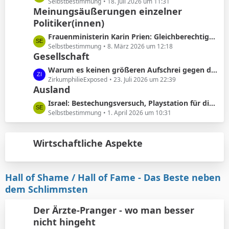
ä
e
Selbstbestimmung
18. Juli 2026 um 11:31
e
Meinungsäußerungen einzelner
g
t
B
e
Politiker(innen)
z
e
t
L
Frauenministerin Karin Prien: Gleichberechtigung sei ..kein nettes Zugeständnis ..sondern ein Verfassungsauftrag
i
e
e
Selbstbestimmung
8. März 2026 um 12:18
t
B
Gesellschaft
t
r
e
z
L
Warum es keinen größeren Aufschrei gegen die Vorhautbeschneidung gibt.
ä
i
t
e
ZirkumphilieExposed
23. Juli 2026 um 22:39
g
t
e
Ausland
t
e
r
B
z
L
Israel: Bestechungsversuch, Playstation für die werdenden Eltern
ä
e
t
e
Selbstbestimmung
1. April 2026 um 10:31
g
i
e
t
e
t
B
z
r
e
Wirtschaftliche Aspekte
t
ä
i
e
g
t
B
e
r
e
Hall of Shame / Hall of Fame - Das Beste neben
ä
i
dem Schlimmsten
g
t
e
r
Der Ärzte-Pranger - wo man besser
ä
nicht hingeht
g