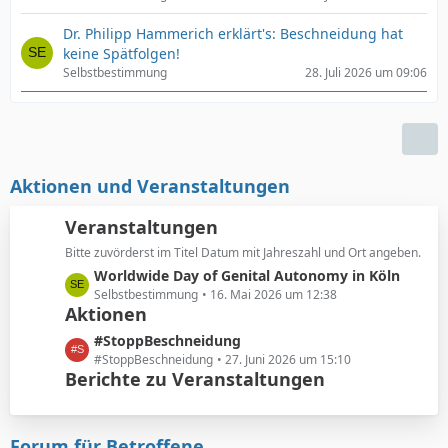
Dr. Philipp Hammerich erklärt's: Beschneidung hat
keine Spätfolgen!
Selbstbestimmung
28. Juli 2026 um 09:06
Aktionen und Veranstaltungen
Veranstaltungen
Bitte zuvörderst im Titel Datum mit Jahreszahl und Ort angeben.
L
Worldwide Day of Genital Autonomy in Köln
e
Selbstbestimmung
16. Mai 2026 um 12:38
Aktionen
t
z
L
#StoppBeschneidung
t
e
#StoppBeschneidung
27. Juni 2026 um 15:10
e
Berichte zu Veranstaltungen
t
B
z
e
t
i
e
Forum für Betroffene