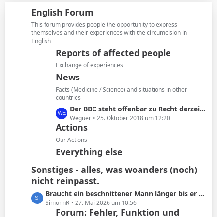
i
z
g
English Forum
t
t
e
r
e
This forum provides people the opportunity to express
ä
B
themselves and their experiences with the circumcision in
g
English
e
e
i
Reports of affected people
t
Exchange of experiences
r
News
ä
Facts (Medicine / Science) and situations in other
g
countries
e
L
Der BBC steht offenbar zu Recht derzeit in der Kritik
e
Weguer
25. Oktober 2018 um 12:20
Actions
t
z
Our Actions
t
Everything else
e
B
Sonstiges - alles, was woanders (noch)
e
nicht reinpasst.
i
L
Braucht ein beschnittener Mann länger bis er kommt oder ist das Schwachsinn?
t
e
SimonnR
27. Mai 2026 um 10:56
r
Forum: Fehler, Funktion und
t
ä