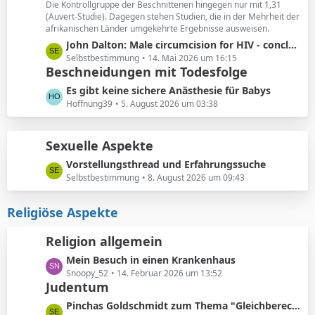
ä
Die Kontrollgruppe der Beschnittenen hingegen nur mit 1,31
e
(Auvert-Studie). Dagegen stehen Studien, die in der Mehrheit der
g
i
afrikanischen Länder umgekehrte Ergebnisse ausweisen.
e
t
L
John Dalton: Male circumcision for HIV - conclusions sensitive to assumptions
r
e
Selbstbestimmung
14. Mai 2026 um 16:15
ä
Beschneidungen mit Todesfolge
t
g
z
L
Es gibt keine sichere Anästhesie für Babys
e
t
e
Hoffnung39
5. August 2026 um 03:38
e
t
B
z
e
Sexuelle Aspekte
t
i
e
L
Vorstellungsthread und Erfahrungssuche
t
B
e
Selbstbestimmung
8. August 2026 um 09:43
r
e
t
ä
i
z
Religiöse Aspekte
g
t
t
e
r
e
Religion allgemein
ä
B
g
L
Mein Besuch in einen Krankenhaus
e
e
e
Snoopy_52
14. Februar 2026 um 13:52
i
Judentum
t
t
z
r
L
Pinchas Goldschmidt zum Thema "Gleichberechtigung von Mann und Frau"