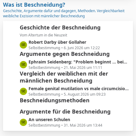
z
Was ist Beschneidung?
r
t
Geschichte, Argumente dafür und dagegen, Methoden. Vergleichbarkeit
ä
e
weibliche Exzision mit männlicher Beschneidung
g
B
e
e
Geschichte der Beschneidung
i
Vom Altertum in die Neuzeit
t
L
Robert Darby über Gollaher
r
e
Selbstbestimmung
6. Juni 2026 um 12:22
ä
Argumente gegen Beschneidung
t
g
z
L
Ephraim Seidenberg: "Problem beginnt ... beim Abschneiden der Vorhaut"
e
t
e
Selbstbestimmung
21. Mai 2026 um 11:11
e
Vergleich der weiblichen mit der
t
B
männlichen Beschneidung
z
e
t
L
Female genital mutilation vs male circumcision: Understanding the differences
i
e
e
Selbstbestimmung
5. August 2026 um 09:23
t
B
Beschneidungsmethoden
t
r
e
z
ä
i
Argumente für die Beschneidung
t
g
t
e
L
An unseren Schulen
e
r
B
e
Selbstbestimmung
31. Mai 2026 um 13:44
ä
e
t
g