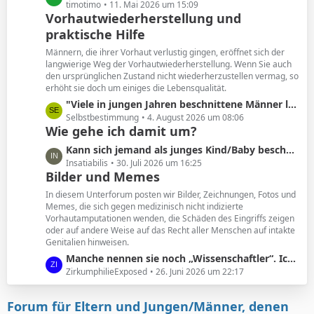
e
e
timotimo
11. Mai 2026 um 15:09
Vorhautwiederherstellung und
i
t
t
praktische Hilfe
z
r
t
Männern, die ihrer Vorhaut verlustig gingen, eröffnet sich der
ä
e
langwierige Weg der Vorhautwiederherstellung. Wenn Sie auch
g
B
den ursprünglichen Zustand nicht wiederherzustellen vermag, so
e
erhöht sie doch um einiges die Lebensqualität.
e
i
L
"Viele in jungen Jahren beschnittene Männer leiden unter den Folgen. Und wollen ihre Vorhaut zurück. "
t
e
Selbstbestimmung
4. August 2026 um 08:06
Wie gehe ich damit um?
r
t
ä
z
L
Kann sich jemand als junges Kind/Baby beschnittener noch an seine Vorhaut erinnern?
g
t
e
Insatiabilis
30. Juli 2026 um 16:25
e
e
Bilder und Memes
t
B
z
In diesem Unterforum posten wir Bilder, Zeichnungen, Fotos und
e
t
Memes, die sich gegen medizinisch nicht indizierte
i
Vorhautamputationen wenden, die Schäden des Eingriffs zeigen
e
t
oder auf andere Weise auf das Recht aller Menschen auf intakte
B
Genitalien hinweisen.
r
e
ä
L
Manche nennen sie noch „Wissenschaftler“. Ich nenne sie geldgesteuerte Marionetten.
i
g
e
ZirkumphilieExposed
26. Juni 2026 um 22:17
t
e
t
r
z
ä
Forum für Eltern und Jungen/Männer, denen