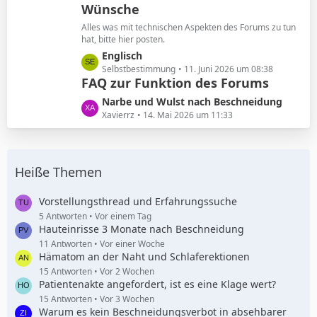
Wünsche
z
g
t
e
Alles was mit technischen Aspekten des Forums zu tun
e
hat, bitte hier posten.
B
L
Englisch
e
e
Selbstbestimmung
11. Juni 2026 um 08:38
i
FAQ zur Funktion des Forums
t
t
z
L
Narbe und Wulst nach Beschneidung
r
t
e
Xavierrz
14. Mai 2026 um 11:33
ä
e
t
g
B
z
e
e
t
i
Heiße Themen
e
t
B
r
e
Vorstellungsthread und Erfahrungssuche
ä
i
5 Antworten
Vor einem Tag
g
Hauteinrisse 3 Monate nach Beschneidung
t
e
r
11 Antworten
Vor einer Woche
Hämatom an der Naht und Schlaferektionen
ä
g
15 Antworten
Vor 2 Wochen
Patientenakte angefordert, ist es eine Klage wert?
e
15 Antworten
Vor 3 Wochen
Warum es kein Beschneidungsverbot in absehbarer