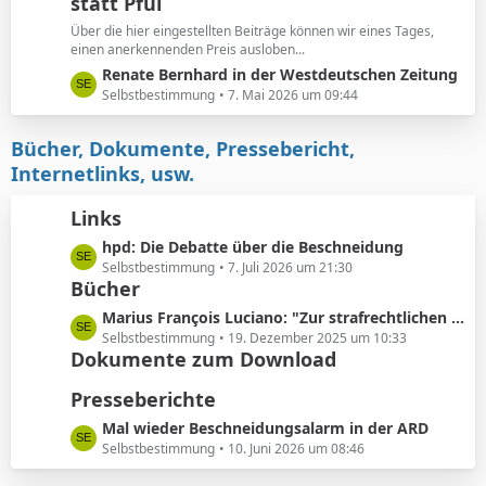
e
statt Pfui
z
t
Über die hier eingestellten Beiträge können wir eines Tages,
e
einen anerkennenden Preis ausloben...
B
L
Renate Bernhard in der Westdeutschen Zeitung
e
e
Selbstbestimmung
7. Mai 2026 um 09:44
i
t
t
z
Bücher, Dokumente, Pressebericht,
r
t
Internetlinks, usw.
ä
e
g
B
Links
e
e
L
hpd: Die Debatte über die Beschneidung
i
e
Selbstbestimmung
7. Juli 2026 um 21:30
t
Bücher
t
r
z
ä
L
Marius François Luciano: "Zur strafrechtlichen Einordnung medizinisch nicht indizierter Eingriffe in die Körpersubstanz von Kindern"
t
g
e
Selbstbestimmung
19. Dezember 2025 um 10:33
e
e
Dokumente zum Download
t
B
z
Presseberichte
e
t
i
e
L
Mal wieder Beschneidungsalarm in der ARD
t
B
e
Selbstbestimmung
10. Juni 2026 um 08:46
r
e
t
ä