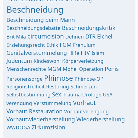
Beschneidung
Beschneidung beim Mann
Beschneidungskritik
Beschneidungsdebatte
circumcision
DTR
Eichel
Brit Mila
Dehnen
FGM
Erziehungsrecht
Ethik
Frenulum
Genitalverstümmelung
HIV
Hilfe
Islam
Judentum
Kindeswohl
Körperverletzung
MGM
Penis
Menschenrechte
Mohel
Operation
Phimose
Personensorge
Phimose-OP
Religionsfreiheit
Restoring
Schmerzen
Sex
Selbstbestimmung
Trauma
Urologe
USA
Vorhaut
verengung
Verstümmelung
Vorhaut Restauration
Vorhautverengung
Vorhautwiederherstellung
Wiederherstellung
Zirkumzision
WWDOGA