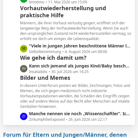
e
e
timotimo
11. Mai 2026 um 15:09
Vorhautwiederherstellung und
i
t
t
praktische Hilfe
z
r
t
Männern, die ihrer Vorhaut verlustig gingen, eröffnet sich der
ä
e
langwierige Weg der Vorhautwiederherstellung. Wenn Sie auch
g
B
den ursprünglichen Zustand nicht wiederherzustellen vermag, so
e
erhöht sie doch um einiges die Lebensqualität.
e
i
L
"Viele in jungen Jahren beschnittene Männer leiden unter den Folgen. Und wollen ihre Vorhaut zurück. "
t
e
Selbstbestimmung
4. August 2026 um 08:06
Wie gehe ich damit um?
r
t
ä
z
L
Kann sich jemand als junges Kind/Baby beschnittener noch an seine Vorhaut erinnern?
g
t
e
Insatiabilis
30. Juli 2026 um 16:25
e
e
Bilder und Memes
t
B
z
In diesem Unterforum posten wir Bilder, Zeichnungen, Fotos und
e
t
Memes, die sich gegen medizinisch nicht indizierte
i
Vorhautamputationen wenden, die Schäden des Eingriffs zeigen
e
t
oder auf andere Weise auf das Recht aller Menschen auf intakte
B
Genitalien hinweisen.
r
e
ä
L
Manche nennen sie noch „Wissenschaftler“. Ich nenne sie geldgesteuerte Marionetten.
i
g
e
ZirkumphilieExposed
26. Juni 2026 um 22:17
t
e
t
r
z
ä
Forum für Eltern und Jungen/Männer, denen