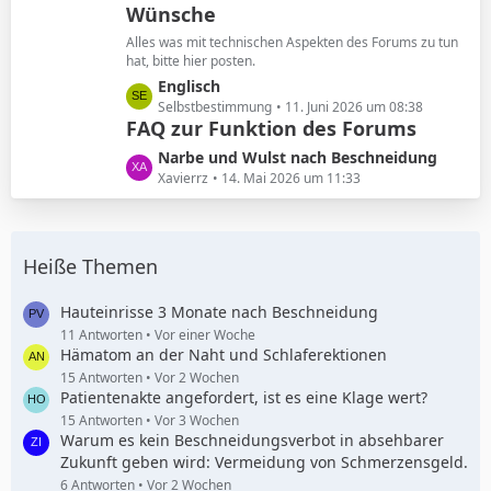
Wünsche
z
g
t
e
Alles was mit technischen Aspekten des Forums zu tun
e
hat, bitte hier posten.
B
L
Englisch
e
e
Selbstbestimmung
11. Juni 2026 um 08:38
i
FAQ zur Funktion des Forums
t
t
z
L
Narbe und Wulst nach Beschneidung
r
t
e
Xavierrz
14. Mai 2026 um 11:33
ä
e
t
g
B
z
e
e
t
i
Heiße Themen
e
t
B
r
e
Hauteinrisse 3 Monate nach Beschneidung
ä
i
11 Antworten
Vor einer Woche
g
Hämatom an der Naht und Schlaferektionen
t
e
r
15 Antworten
Vor 2 Wochen
Patientenakte angefordert, ist es eine Klage wert?
ä
g
15 Antworten
Vor 3 Wochen
Warum es kein Beschneidungsverbot in absehbarer
e
Zukunft geben wird: Vermeidung von Schmerzensgeld.
6 Antworten
Vor 2 Wochen