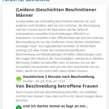
t
B
r
e
(Leidens-)Geschichten Beschnittener
ä
i
Männer
g
t
e
Häufig wollen die unfreiwillig beschnittene Männer ihr Leid
r
anderen nicht kundtun, weil sie sich schämen, die Demütigung
ä
und das Trauma durch die Operation und die dadurch
g
entstandenen sexuellen Einschränkungen öffentlich zu
e
diskutieren. So entsteht in der Öffentlichkeit der falsche Eindruck,
Beschneidung sei nur das Entfernen "eines kleinen Stückchens
unnötiger Haut" mit unglaublichen Vorteilen. In Wirklichkeit
verbirgt sich aber hinter der nichteinverständlichen
Beschneidung von Minderjährigen oft stilles, lebenslanges Leid.
Wir tragen dem Wunsch der Geschädigten, unerkannt zu bleiben,
Rechnung. Sollten Sie betroffen sein, so können Sie aus der
Einsamkeit heraustreten und uns hier Ihre Geschichte mit uns
teilen, damit Sie sich nicht mehr allein fühlen müssen.
L
Hauteinrisse 3 Monate nach Beschneidung
e
Hoodie
30. Juli 2026 um 13:31
Von Beschneidung betroffene Frauen
t
z
Auch Frauen sind von Beschneidung betroffen, nur mittelbar
t
möchte man meinen. Dass dem nicht so ist, davon zeugen diese
Berichte.
e
B
L
Und ich dachte immer es liegt an mir...