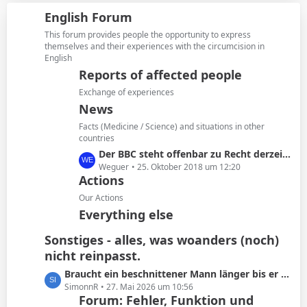
i
z
g
English Forum
t
t
e
r
e
This forum provides people the opportunity to express
ä
B
themselves and their experiences with the circumcision in
g
English
e
e
i
Reports of affected people
t
Exchange of experiences
r
News
ä
Facts (Medicine / Science) and situations in other
g
countries
e
L
Der BBC steht offenbar zu Recht derzeit in der Kritik
e
Weguer
25. Oktober 2018 um 12:20
Actions
t
z
Our Actions
t
Everything else
e
B
Sonstiges - alles, was woanders (noch)
e
nicht reinpasst.
i
L
Braucht ein beschnittener Mann länger bis er kommt oder ist das Schwachsinn?
t
e
SimonnR
27. Mai 2026 um 10:56
r
Forum: Fehler, Funktion und
t
ä