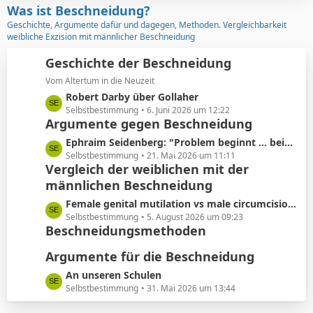
z
Was ist Beschneidung?
r
t
Geschichte, Argumente dafür und dagegen, Methoden. Vergleichbarkeit
ä
e
weibliche Exzision mit männlicher Beschneidung
g
B
e
e
Geschichte der Beschneidung
i
Vom Altertum in die Neuzeit
t
L
Robert Darby über Gollaher
r
e
Selbstbestimmung
6. Juni 2026 um 12:22
ä
Argumente gegen Beschneidung
t
g
z
L
Ephraim Seidenberg: "Problem beginnt ... beim Abschneiden der Vorhaut"
e
t
e
Selbstbestimmung
21. Mai 2026 um 11:11
e
Vergleich der weiblichen mit der
t
B
männlichen Beschneidung
z
e
t
L
Female genital mutilation vs male circumcision: Understanding the differences
i
e
e
Selbstbestimmung
5. August 2026 um 09:23
t
B
Beschneidungsmethoden
t
r
e
z
ä
i
Argumente für die Beschneidung
t
g
t
e
L
An unseren Schulen
e
r
B
e
Selbstbestimmung
31. Mai 2026 um 13:44
ä
e
t
g