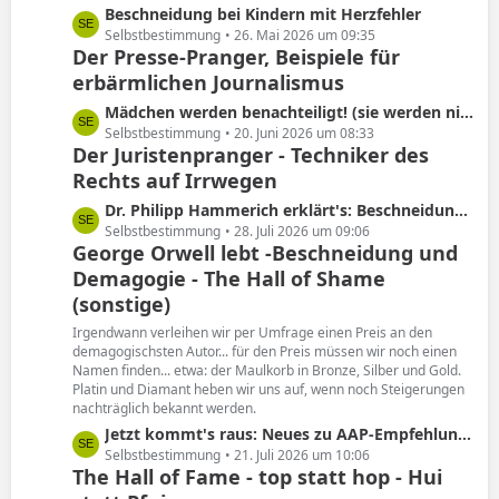
L
Beschneidung bei Kindern mit Herzfehler
e
e
Selbstbestimmung
26. Mai 2026 um 09:35
Der Presse-Pranger, Beispiele für
t
erbärmlichen Journalismus
z
t
L
Mädchen werden benachteiligt! (sie werden nicht beschnitten)
e
e
Selbstbestimmung
20. Juni 2026 um 08:33
B
Der Juristenpranger - Techniker des
t
e
Rechts auf Irrwegen
z
i
t
L
Dr. Philipp Hammerich erklärt's: Beschneidung hat keine Spätfolgen!
t
e
e
Selbstbestimmung
28. Juli 2026 um 09:06
r
B
George Orwell lebt -Beschneidung und
t
ä
e
Demagogie - The Hall of Shame
z
g
i
t
(sonstige)
e
t
e
Irgendwann verleihen wir per Umfrage einen Preis an den
r
B
demagogischsten Autor... für den Preis müssen wir noch einen
ä
e
Namen finden... etwa: der Maulkorb in Bronze, Silber und Gold.
g
i
Platin und Diamant heben wir uns auf, wenn noch Steigerungen
e
nachträglich bekannt werden.
t
r
L
Jetzt kommt's raus: Neues zu AAP-Empfehlung von 2012!
ä
e
Selbstbestimmung
21. Juli 2026 um 10:06
The Hall of Fame - top statt hop - Hui
g
t