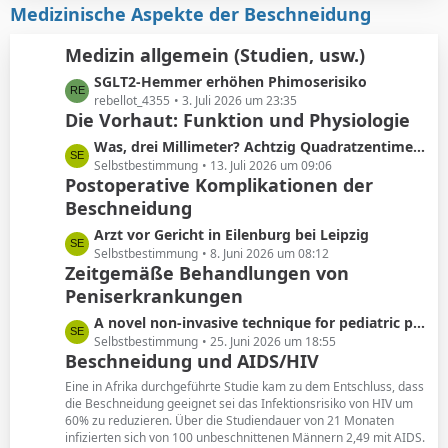
i
z
Medizinische Aspekte der Beschneidung
e
t
t
r
e
Medizin allgemein (Studien, usw.)
ä
B
L
SGLT2-Hemmer erhöhen Phimoserisiko
g
e
e
rebellot_4355
3. Juli 2026 um 23:35
e
i
Die Vorhaut: Funktion und Physiologie
t
t
z
r
L
Was, drei Millimeter? Achtzig Quadratzentimeter!
t
ä
e
Selbstbestimmung
13. Juli 2026 um 09:06
e
Postoperative Komplikationen der
g
t
B
e
Beschneidung
z
e
t
L
Arzt vor Gericht in Eilenburg bei Leipzig
i
e
e
Selbstbestimmung
8. Juni 2026 um 08:12
t
B
Zeitgemäße Behandlungen von
t
r
e
Peniserkrankungen
z
ä
i
t
g
L
A novel non-invasive technique for pediatric phimosis treatment
t
e
e
e
Selbstbestimmung
25. Juni 2026 um 18:55
r
B
Beschneidung und AIDS/HIV
t
ä
e
z
g
Eine in Afrika durchgeführte Studie kam zu dem Entschluss, dass
i
t
die Beschneidung geeignet sei das Infektionsrisiko von HIV um
e
t
60% zu reduzieren. Über die Studiendauer von 21 Monaten
e
r
infizierten sich von 100 unbeschnittenen Männern 2,49 mit AIDS.
B