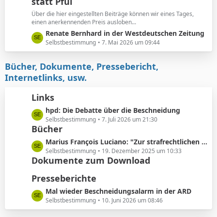
e
statt Pfui
z
t
Über die hier eingestellten Beiträge können wir eines Tages,
e
einen anerkennenden Preis ausloben...
B
L
Renate Bernhard in der Westdeutschen Zeitung
e
e
Selbstbestimmung
7. Mai 2026 um 09:44
i
t
t
z
Bücher, Dokumente, Pressebericht,
r
t
Internetlinks, usw.
ä
e
g
B
Links
e
e
L
hpd: Die Debatte über die Beschneidung
i
e
Selbstbestimmung
7. Juli 2026 um 21:30
t
Bücher
t
r
z
ä
L
Marius François Luciano: "Zur strafrechtlichen Einordnung medizinisch nicht indizierter Eingriffe in die Körpersubstanz von Kindern"
t
g
e
Selbstbestimmung
19. Dezember 2025 um 10:33
e
e
Dokumente zum Download
t
B
z
Presseberichte
e
t
i
e
L
Mal wieder Beschneidungsalarm in der ARD
t
B
e
Selbstbestimmung
10. Juni 2026 um 08:46
r
e
t
ä