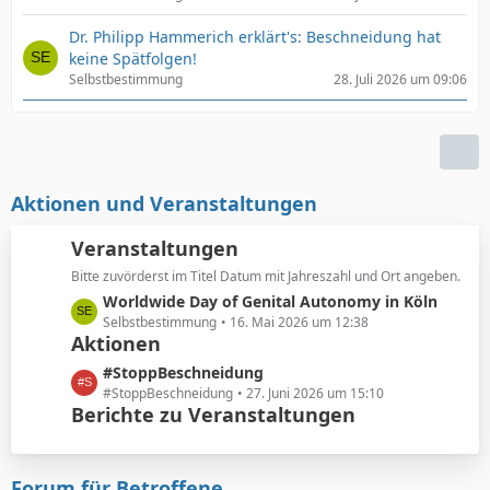
Dr. Philipp Hammerich erklärt's: Beschneidung hat
keine Spätfolgen!
Selbstbestimmung
28. Juli 2026 um 09:06
Aktionen und Veranstaltungen
Veranstaltungen
Bitte zuvörderst im Titel Datum mit Jahreszahl und Ort angeben.
L
Worldwide Day of Genital Autonomy in Köln
e
Selbstbestimmung
16. Mai 2026 um 12:38
Aktionen
t
z
L
#StoppBeschneidung
t
e
#StoppBeschneidung
27. Juni 2026 um 15:10
e
Berichte zu Veranstaltungen
t
B
z
e
t
i
e
Forum für Betroffene