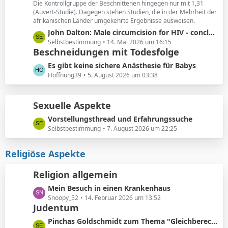
ä
Die Kontrollgruppe der Beschnittenen hingegen nur mit 1,31
e
(Auvert-Studie). Dagegen stehen Studien, die in der Mehrheit der
g
i
afrikanischen Länder umgekehrte Ergebnisse ausweisen.
e
t
L
John Dalton: Male circumcision for HIV - conclusions sensitive to assumptions
r
e
Selbstbestimmung
14. Mai 2026 um 16:15
ä
Beschneidungen mit Todesfolge
t
g
z
L
Es gibt keine sichere Anästhesie für Babys
e
t
e
Hoffnung39
5. August 2026 um 03:38
e
t
B
z
e
Sexuelle Aspekte
t
i
e
L
Vorstellungsthread und Erfahrungssuche
t
B
e
Selbstbestimmung
7. August 2026 um 22:25
r
e
t
ä
i
z
Religiöse Aspekte
g
t
t
e
r
e
Religion allgemein
ä
B
g
L
Mein Besuch in einen Krankenhaus
e
e
e
Snoopy_52
14. Februar 2026 um 13:52
i
Judentum
t
t
z
r
L
Pinchas Goldschmidt zum Thema "Gleichberechtigung von Mann und Frau"