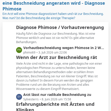
t
g
eine Beschneidung angeraten wird - Diagnose
e
e
Phimose
B
Ein Arzt will eine Phimose diagnostiziert haben und rät zur Beschneidung.
e
Was nun? Ist die Beschneidung die einzige Therapie?
i
t
Diagnose Phimose / Vorhautverengung
r
Häufig führt die Diagnose zur Beschneidung. Was ist eine
ä
Phimose wirklich und was ist sie nicht? Es gibt alternative
g
Behandlungen.
e
L
Vorhautbeschneidung wegen Phimose in 2 Wochen
e
phimo69
3. Juli 2026 um 22:06
Wenn der Arzt zur Beschneidung rät
t
z
Viele Ärzte sind nicht in der Lage, eine pathologische von einer
t
physiologischen Phimose zu unterscheiden, kennen keine
alternativen Behandlungsmethoden oder erzählen ihren
e
Patienten, Beschneidung sei nur ein kleiner Eingriff. Was ist
B
davon zu halten? In diesem Forum werden die gängigen
e
Probleme rund um die Beratung von Ärzten und alles
i
Wissenswerte zu diesem Eingriff thematisiert.
t
L
Arzt lässt nur radikale Beschneidung zu
r
e
Sylvesterrs
8. Juni 2026 um 15:58
ä
Erfahrungsberichte mit Ärzten und
t
g
Kliniken
z