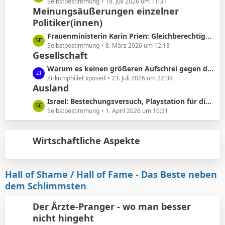
ä
e
Selbstbestimmung
18. Juli 2026 um 11:31
e
Meinungsäußerungen einzelner
g
t
B
e
Politiker(innen)
z
e
t
L
Frauenministerin Karin Prien: Gleichberechtigung sei ..kein nettes Zugeständnis ..sondern ein Verfassungsauftrag
i
e
e
Selbstbestimmung
8. März 2026 um 12:18
t
B
Gesellschaft
t
r
e
z
L
Warum es keinen größeren Aufschrei gegen die Vorhautbeschneidung gibt.
ä
i
t
e
ZirkumphilieExposed
23. Juli 2026 um 22:39
g
t
e
Ausland
t
e
r
B
z
L
Israel: Bestechungsversuch, Playstation für die werdenden Eltern
ä
e
t
e
Selbstbestimmung
1. April 2026 um 10:31
g
i
e
t
e
t
B
z
r
e
Wirtschaftliche Aspekte
t
ä
i
e
g
t
B
e
r
e
Hall of Shame / Hall of Fame - Das Beste neben
ä
i
dem Schlimmsten
g
t
e
r
Der Ärzte-Pranger - wo man besser
ä
nicht hingeht
g