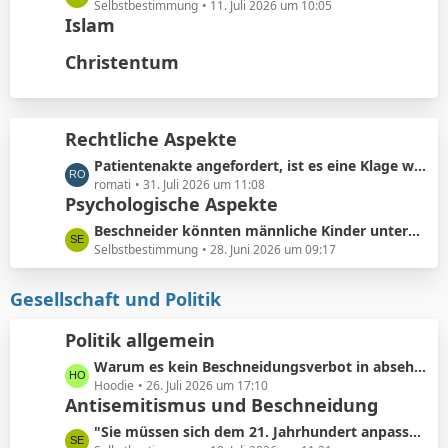
t
ä
e
Selbstbestimmung
11. Juli 2026 um 10:05
e
Islam
g
t
B
e
z
Christentum
e
t
i
e
t
B
r
e
Rechtliche Aspekte
ä
i
g
L
Patientenakte angefordert, ist es eine Klage wert?
t
e
e
romati
31. Juli 2026 um 11:08
r
Psychologische Aspekte
t
ä
z
g
L
Beschneider könnten männliche Kinder unterbewusst als ihre künftigen Konkurrenten bei der Partnersuche wahrnehmen.
t
e
e
Selbstbestimmung
28. Juni 2026 um 09:17
e
t
B
z
Gesellschaft und Politik
e
t
i
e
Politik allgemein
t
B
r
L
Warum es kein Beschneidungsverbot in absehbarer Zukunft geben wird: Vermeidung von Schmerzensgeld.
e
ä
e
Hoodie
26. Juli 2026 um 17:10
i
Antisemitismus und Beschneidung
g
t
t
e
z
r
L
"Sie müssen sich dem 21. Jahrhundert anpassen"
t