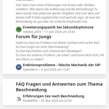
e
t
Hier kann man seine Erfahrungen mit Ärzten oder Kliniken
e
schildern. Wie waren die Aufklärung und die Behandlung? Zu
B
wem würde man jederzeit wieder hingehen und zum wem auf
keinen Fall? Erfahrungsberichte sind wertvoll, egal, ob man die
e
Behandlung als gut oder als schlecht empfunden hat.
i
L
Erweiterungspastik bei Sekundärphimose
t
e
rebellot_4355
17. Juni 2026 um 23:34
r
Forum für Jungs
t
ä
z
g
Hallo! Du hast ein Problem mit deiner Vorhaut und suchst Rat?
t
e
Du hast Angst vor einer Beschneidung?
Du bist beschnitten und schämst dich deswegen?
e
Du hast ein anderes Problem „da unten“ und traust dich nicht, mit
B
den Eltern zu reden?
e
L
Erektionsprobleme - falsche Mechanik der SB?
i
e
Sylvesterrs
9. Juni 2026 um 13:47
t
t
r
z
ä
FAQ Fragen und Antworten zum Thema
t
g
Beschneidung
e
e
B
L
Erfahrungen Sex nach Beschneidung.
e
e
Paule89DE
30. Mai 2026 um 22:58
i
t
t