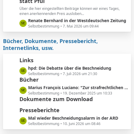
e
statt Pfui
z
t
Über die hier eingestellten Beiträge können wir eines Tages,
e
einen anerkennenden Preis ausloben...
B
L
Renate Bernhard in der Westdeutschen Zeitung
e
e
Selbstbestimmung
7. Mai 2026 um 09:44
i
t
t
z
Bücher, Dokumente, Pressebericht,
r
t
Internetlinks, usw.
ä
e
g
B
Links
e
e
L
hpd: Die Debatte über die Beschneidung
i
e
Selbstbestimmung
7. Juli 2026 um 21:30
t
Bücher
t
r
z
ä
L
Marius François Luciano: "Zur strafrechtlichen Einordnung medizinisch nicht indizierter Eingriffe in die Körpersubstanz von Kindern"
t
g
e
Selbstbestimmung
19. Dezember 2025 um 10:33
e
e
Dokumente zum Download
t
B
z
Presseberichte
e
t
i
e
L
Mal wieder Beschneidungsalarm in der ARD
t
B
e
Selbstbestimmung
10. Juni 2026 um 08:46
r
e
t
ä