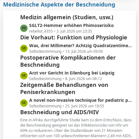
i
z
Medizinische Aspekte der Beschneidung
e
t
t
r
e
Medizin allgemein (Studien, usw.)
ä
B
L
SGLT2-Hemmer erhöhen Phimoserisiko
g
e
e
rebellot_4355
3. Juli 2026 um 23:35
e
i
Die Vorhaut: Funktion und Physiologie
t
t
z
r
L
Was, drei Millimeter? Achtzig Quadratzentimeter!
t
ä
e
Selbstbestimmung
13. Juli 2026 um 09:06
e
Postoperative Komplikationen der
g
t
B
e
Beschneidung
z
e
t
L
Arzt vor Gericht in Eilenburg bei Leipzig
i
e
e
Selbstbestimmung
8. Juni 2026 um 08:12
t
B
Zeitgemäße Behandlungen von
t
r
e
Peniserkrankungen
z
ä
i
t
g
L
A novel non-invasive technique for pediatric phimosis treatment
t
e
e
e
Selbstbestimmung
25. Juni 2026 um 18:55
r
B
Beschneidung und AIDS/HIV
t
ä
e
z
g
Eine in Afrika durchgeführte Studie kam zu dem Entschluss, dass
i
t
die Beschneidung geeignet sei das Infektionsrisiko von HIV um
e
t
60% zu reduzieren. Über die Studiendauer von 21 Monaten
e
r
infizierten sich von 100 unbeschnittenen Männern 2,49 mit AIDS.
B