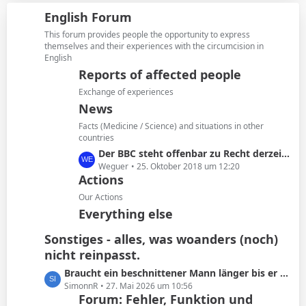
i
z
g
English Forum
t
t
e
r
e
This forum provides people the opportunity to express
ä
B
themselves and their experiences with the circumcision in
g
English
e
e
i
Reports of affected people
t
Exchange of experiences
r
News
ä
Facts (Medicine / Science) and situations in other
g
countries
e
L
Der BBC steht offenbar zu Recht derzeit in der Kritik
e
Weguer
25. Oktober 2018 um 12:20
Actions
t
z
Our Actions
t
Everything else
e
B
Sonstiges - alles, was woanders (noch)
e
nicht reinpasst.
i
L
Braucht ein beschnittener Mann länger bis er kommt oder ist das Schwachsinn?
t
e
SimonnR
27. Mai 2026 um 10:56
r
Forum: Fehler, Funktion und
t
ä