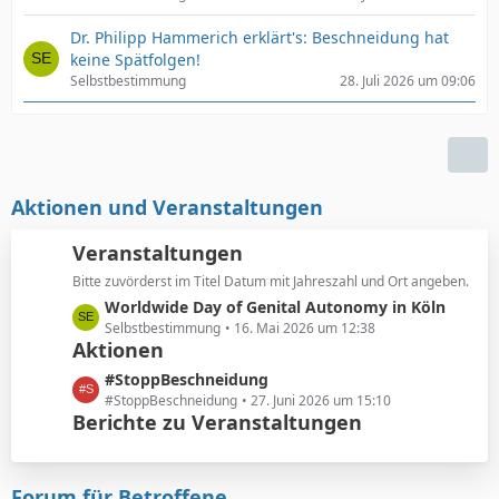
Dr. Philipp Hammerich erklärt's: Beschneidung hat
keine Spätfolgen!
Selbstbestimmung
28. Juli 2026 um 09:06
Aktionen und Veranstaltungen
Veranstaltungen
Bitte zuvörderst im Titel Datum mit Jahreszahl und Ort angeben.
L
Worldwide Day of Genital Autonomy in Köln
e
Selbstbestimmung
16. Mai 2026 um 12:38
Aktionen
t
z
L
#StoppBeschneidung
t
e
#StoppBeschneidung
27. Juni 2026 um 15:10
e
Berichte zu Veranstaltungen
t
B
z
e
t
i
e
Forum für Betroffene