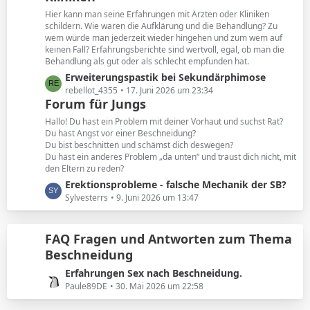
e
t
Hier kann man seine Erfahrungen mit Ärzten oder Kliniken
e
schildern. Wie waren die Aufklärung und die Behandlung? Zu
B
wem würde man jederzeit wieder hingehen und zum wem auf
keinen Fall? Erfahrungsberichte sind wertvoll, egal, ob man die
e
Behandlung als gut oder als schlecht empfunden hat.
i
L
Erweiterungspastik bei Sekundärphimose
t
e
rebellot_4355
17. Juni 2026 um 23:34
r
Forum für Jungs
t
ä
z
g
Hallo! Du hast ein Problem mit deiner Vorhaut und suchst Rat?
t
e
Du hast Angst vor einer Beschneidung?
Du bist beschnitten und schämst dich deswegen?
e
Du hast ein anderes Problem „da unten“ und traust dich nicht, mit
B
den Eltern zu reden?
e
L
Erektionsprobleme - falsche Mechanik der SB?
i
e
Sylvesterrs
9. Juni 2026 um 13:47
t
t
r
z
ä
FAQ Fragen und Antworten zum Thema
t
g
Beschneidung
e
e
B
L
Erfahrungen Sex nach Beschneidung.
e
e
Paule89DE
30. Mai 2026 um 22:58
i
t
t