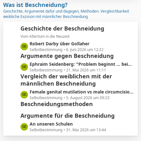
z
Was ist Beschneidung?
r
t
Geschichte, Argumente dafür und dagegen, Methoden. Vergleichbarkeit
ä
e
weibliche Exzision mit männlicher Beschneidung
g
B
e
e
Geschichte der Beschneidung
i
Vom Altertum in die Neuzeit
t
L
Robert Darby über Gollaher
r
e
Selbstbestimmung
6. Juni 2026 um 12:22
ä
Argumente gegen Beschneidung
t
g
z
L
Ephraim Seidenberg: "Problem beginnt ... beim Abschneiden der Vorhaut"
e
t
e
Selbstbestimmung
21. Mai 2026 um 11:11
e
Vergleich der weiblichen mit der
t
B
männlichen Beschneidung
z
e
t
L
Female genital mutilation vs male circumcision: Understanding the differences
i
e
e
Selbstbestimmung
5. August 2026 um 09:23
t
B
Beschneidungsmethoden
t
r
e
z
ä
i
Argumente für die Beschneidung
t
g
t
e
L
An unseren Schulen
e
r
B
e
Selbstbestimmung
31. Mai 2026 um 13:44
ä
e
t
g