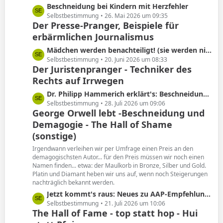
L
Beschneidung bei Kindern mit Herzfehler
e
e
Selbstbestimmung
26. Mai 2026 um 09:35
Der Presse-Pranger, Beispiele für
t
erbärmlichen Journalismus
z
t
L
Mädchen werden benachteiligt! (sie werden nicht beschnitten)
e
e
Selbstbestimmung
20. Juni 2026 um 08:33
B
Der Juristenpranger - Techniker des
t
e
Rechts auf Irrwegen
z
i
t
L
Dr. Philipp Hammerich erklärt's: Beschneidung hat keine Spätfolgen!
t
e
e
Selbstbestimmung
28. Juli 2026 um 09:06
r
B
George Orwell lebt -Beschneidung und
t
ä
e
Demagogie - The Hall of Shame
z
g
i
t
(sonstige)
e
t
e
Irgendwann verleihen wir per Umfrage einen Preis an den
r
B
demagogischsten Autor... für den Preis müssen wir noch einen
ä
e
Namen finden... etwa: der Maulkorb in Bronze, Silber und Gold.
g
i
Platin und Diamant heben wir uns auf, wenn noch Steigerungen
e
nachträglich bekannt werden.
t
r
L
Jetzt kommt's raus: Neues zu AAP-Empfehlung von 2012!
ä
e
Selbstbestimmung
21. Juli 2026 um 10:06
The Hall of Fame - top statt hop - Hui
g
t