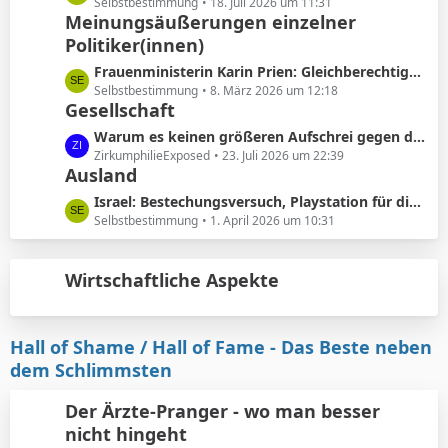
ä
e
Selbstbestimmung
18. Juli 2026 um 11:31
e
Meinungsäußerungen einzelner
g
t
B
e
Politiker(innen)
z
e
t
L
Frauenministerin Karin Prien: Gleichberechtigung sei ..kein nettes Zugeständnis ..sondern ein Verfassungsauftrag
i
e
e
Selbstbestimmung
8. März 2026 um 12:18
t
B
Gesellschaft
t
r
e
z
L
Warum es keinen größeren Aufschrei gegen die Vorhautbeschneidung gibt.
ä
i
t
e
ZirkumphilieExposed
23. Juli 2026 um 22:39
g
t
e
Ausland
t
e
r
B
z
L
Israel: Bestechungsversuch, Playstation für die werdenden Eltern
ä
e
t
e
Selbstbestimmung
1. April 2026 um 10:31
g
i
e
t
e
t
B
z
r
e
Wirtschaftliche Aspekte
t
ä
i
e
g
t
B
e
r
e
Hall of Shame / Hall of Fame - Das Beste neben
ä
i
dem Schlimmsten
g
t
e
r
Der Ärzte-Pranger - wo man besser
ä
nicht hingeht
g