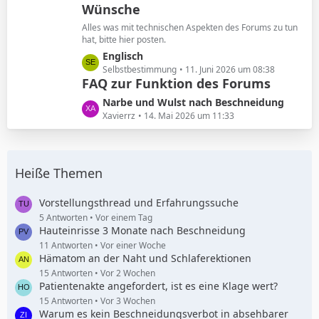
Wünsche
z
g
t
e
Alles was mit technischen Aspekten des Forums zu tun
e
hat, bitte hier posten.
B
L
Englisch
e
e
Selbstbestimmung
11. Juni 2026 um 08:38
i
FAQ zur Funktion des Forums
t
t
z
L
Narbe und Wulst nach Beschneidung
r
t
e
Xavierrz
14. Mai 2026 um 11:33
ä
e
t
g
B
z
e
e
t
i
Heiße Themen
e
t
B
r
e
Vorstellungsthread und Erfahrungssuche
ä
i
5 Antworten
Vor einem Tag
g
Hauteinrisse 3 Monate nach Beschneidung
t
e
r
11 Antworten
Vor einer Woche
Hämatom an der Naht und Schlaferektionen
ä
g
15 Antworten
Vor 2 Wochen
Patientenakte angefordert, ist es eine Klage wert?
e
15 Antworten
Vor 3 Wochen
Warum es kein Beschneidungsverbot in absehbarer