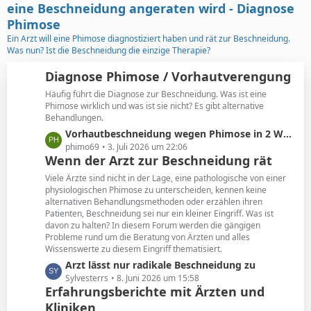
t
g
eine Beschneidung angeraten wird - Diagnose
e
e
Phimose
B
Ein Arzt will eine Phimose diagnostiziert haben und rät zur Beschneidung.
e
Was nun? Ist die Beschneidung die einzige Therapie?
i
t
Diagnose Phimose / Vorhautverengung
r
Häufig führt die Diagnose zur Beschneidung. Was ist eine
ä
Phimose wirklich und was ist sie nicht? Es gibt alternative
g
Behandlungen.
e
L
Vorhautbeschneidung wegen Phimose in 2 Wochen
e
phimo69
3. Juli 2026 um 22:06
Wenn der Arzt zur Beschneidung rät
t
z
Viele Ärzte sind nicht in der Lage, eine pathologische von einer
t
physiologischen Phimose zu unterscheiden, kennen keine
alternativen Behandlungsmethoden oder erzählen ihren
e
Patienten, Beschneidung sei nur ein kleiner Eingriff. Was ist
B
davon zu halten? In diesem Forum werden die gängigen
e
Probleme rund um die Beratung von Ärzten und alles
i
Wissenswerte zu diesem Eingriff thematisiert.
t
L
Arzt lässt nur radikale Beschneidung zu
r
e
Sylvesterrs
8. Juni 2026 um 15:58
ä
Erfahrungsberichte mit Ärzten und
t
g
Kliniken
z