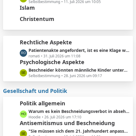
t
ä
e
Selbstbestimmung
11. Juli 2026 um 10:05
e
Islam
g
t
B
e
z
Christentum
e
t
i
e
t
B
r
e
Rechtliche Aspekte
ä
i
g
L
Patientenakte angefordert, ist es eine Klage wert?
t
e
e
romati
31. Juli 2026 um 11:08
r
Psychologische Aspekte
t
ä
z
g
L
Beschneider könnten männliche Kinder unterbewusst als ihre künftigen Konkurrenten bei der Partnersuche wahrnehmen.
t
e
e
Selbstbestimmung
28. Juni 2026 um 09:17
e
t
B
z
Gesellschaft und Politik
e
t
i
e
Politik allgemein
t
B
r
L
Warum es kein Beschneidungsverbot in absehbarer Zukunft geben wird: Vermeidung von Schmerzensgeld.
e
ä
e
Hoodie
26. Juli 2026 um 17:10
i
Antisemitismus und Beschneidung
g
t
t
e
z
r
L
"Sie müssen sich dem 21. Jahrhundert anpassen"
t