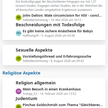
ä
Die Kontrollgruppe der Beschnittenen hingegen nur mit 1,31
e
(Auvert-Studie). Dagegen stehen Studien, die in der Mehrheit der
g
i
afrikanischen Länder umgekehrte Ergebnisse ausweisen.
e
t
L
John Dalton: Male circumcision for HIV - conclusions sensitive to assumptions
r
e
Selbstbestimmung
14. Mai 2026 um 16:15
ä
Beschneidungen mit Todesfolge
t
g
z
L
Es gibt keine sichere Anästhesie für Babys
e
t
e
Hoffnung39
5. August 2026 um 03:38
e
t
B
z
e
Sexuelle Aspekte
t
i
e
L
Vorstellungsthread und Erfahrungssuche
t
B
e
Selbstbestimmung
8. August 2026 um 09:43
r
e
t
ä
i
z
Religiöse Aspekte
g
t
t
e
r
e
Religion allgemein
ä
B
g
L
Mein Besuch in einen Krankenhaus
e
e
e
Snoopy_52
14. Februar 2026 um 13:52
i
Judentum
t
t
z
r
L
Pinchas Goldschmidt zum Thema "Gleichberechtigung von Mann und Frau"