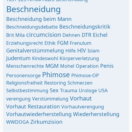
Beschneidung
Beschneidung beim Mann
Beschneidungskritik
Beschneidungsdebatte
circumcision
DTR
Eichel
Brit Mila
Dehnen
FGM
Erziehungsrecht
Ethik
Frenulum
Genitalverstümmelung
HIV
Hilfe
Islam
Judentum
Kindeswohl
Körperverletzung
MGM
Penis
Menschenrechte
Mohel
Operation
Phimose
Personensorge
Phimose-OP
Religionsfreiheit
Restoring
Schmerzen
Sex
Selbstbestimmung
Trauma
Urologe
USA
Vorhaut
verengung
Verstümmelung
Vorhaut Restauration
Vorhautverengung
Vorhautwiederherstellung
Wiederherstellung
Zirkumzision
WWDOGA