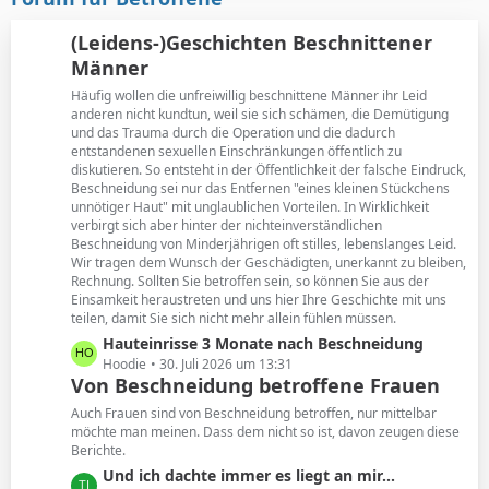
t
B
r
e
(Leidens-)Geschichten Beschnittener
ä
i
Männer
g
t
e
Häufig wollen die unfreiwillig beschnittene Männer ihr Leid
r
anderen nicht kundtun, weil sie sich schämen, die Demütigung
ä
und das Trauma durch die Operation und die dadurch
g
entstandenen sexuellen Einschränkungen öffentlich zu
e
diskutieren. So entsteht in der Öffentlichkeit der falsche Eindruck,
Beschneidung sei nur das Entfernen "eines kleinen Stückchens
unnötiger Haut" mit unglaublichen Vorteilen. In Wirklichkeit
verbirgt sich aber hinter der nichteinverständlichen
Beschneidung von Minderjährigen oft stilles, lebenslanges Leid.
Wir tragen dem Wunsch der Geschädigten, unerkannt zu bleiben,
Rechnung. Sollten Sie betroffen sein, so können Sie aus der
Einsamkeit heraustreten und uns hier Ihre Geschichte mit uns
teilen, damit Sie sich nicht mehr allein fühlen müssen.
L
Hauteinrisse 3 Monate nach Beschneidung
e
Hoodie
30. Juli 2026 um 13:31
Von Beschneidung betroffene Frauen
t
z
Auch Frauen sind von Beschneidung betroffen, nur mittelbar
t
möchte man meinen. Dass dem nicht so ist, davon zeugen diese
Berichte.
e
B
L
Und ich dachte immer es liegt an mir...