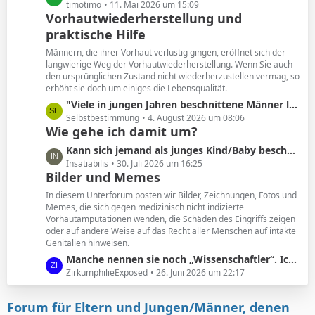
e
e
timotimo
11. Mai 2026 um 15:09
Vorhautwiederherstellung und
i
t
t
praktische Hilfe
z
r
t
Männern, die ihrer Vorhaut verlustig gingen, eröffnet sich der
ä
e
langwierige Weg der Vorhautwiederherstellung. Wenn Sie auch
g
B
den ursprünglichen Zustand nicht wiederherzustellen vermag, so
e
erhöht sie doch um einiges die Lebensqualität.
e
i
L
"Viele in jungen Jahren beschnittene Männer leiden unter den Folgen. Und wollen ihre Vorhaut zurück. "
t
e
Selbstbestimmung
4. August 2026 um 08:06
Wie gehe ich damit um?
r
t
ä
z
L
Kann sich jemand als junges Kind/Baby beschnittener noch an seine Vorhaut erinnern?
g
t
e
Insatiabilis
30. Juli 2026 um 16:25
e
e
Bilder und Memes
t
B
z
In diesem Unterforum posten wir Bilder, Zeichnungen, Fotos und
e
t
Memes, die sich gegen medizinisch nicht indizierte
i
Vorhautamputationen wenden, die Schäden des Eingriffs zeigen
e
t
oder auf andere Weise auf das Recht aller Menschen auf intakte
B
Genitalien hinweisen.
r
e
ä
L
Manche nennen sie noch „Wissenschaftler“. Ich nenne sie geldgesteuerte Marionetten.
i
g
e
ZirkumphilieExposed
26. Juni 2026 um 22:17
t
e
t
r
z
ä
Forum für Eltern und Jungen/Männer, denen