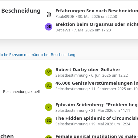
e
e
 Beschneidung
i
L
Erfahrungen Sex nach Beschneidun
t
Paule89DE
30. Mai 2026 um 22:58
e
r
t
Erektion beim Orgasmus oder nich
ä
Detlevvs
7. Mai 2026 um 17:23
z
g
t
e
e
B
liche Exzision mit männlicher Beschneidung
e
i
L
Robert Darby über Gollaher
t
Selbstbestimmung
6. Juni 2026 um 12:22
e
r
t
46.000 Genitalverstümmelungen in Deutschland
ä
Selbstbestimmung
11. September 2025 um 10
z
g
Beschneidung aktuell
t
e
e
L
Ephraim Seidenberg: "Problem beginnt ... beim Abschneiden 
B
Selbstbestimmung
21. Mai 2026 um 11:11
e
e
t
The Hidden Epidemic of Circumcision Regret Among Milli
i
Selbstbestimmung
19. Mai 2026 um 12:24
z
t
t
ichen
L
Female genital mutilation vs male circumcision: Understanding th
r