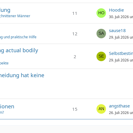
dung
Hoodie
11
chnittener Männer
30. Juli 2026 
sause18
12
g und praktische Hilfe
29. Juli 2026 
g actual bodily
Selbstbest
2
29. Juli 2026 
pekte
hneidung hat keine
tionen
angsthase
15
um?
26. Juli 2026 