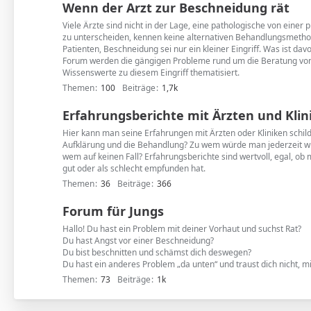
Wenn der Arzt zur Beschneidung rät
Viele Ärzte sind nicht in der Lage, eine pathologische von einer
zu unterscheiden, kennen keine alternativen Behandlungsmetho
Patienten, Beschneidung sei nur ein kleiner Eingriff. Was ist dav
Forum werden die gängigen Probleme rund um die Beratung von
Wissenswerte zu diesem Eingriff thematisiert.
Themen
100
Beiträge
1,7k
Erfahrungsberichte mit Ärzten und Klin
Hier kann man seine Erfahrungen mit Ärzten oder Kliniken schil
Aufklärung und die Behandlung? Zu wem würde man jederzeit 
wem auf keinen Fall? Erfahrungsberichte sind wertvoll, egal, ob
gut oder als schlecht empfunden hat.
Themen
36
Beiträge
366
Forum für Jungs
Hallo! Du hast ein Problem mit deiner Vorhaut und suchst Rat?
Du hast Angst vor einer Beschneidung?
Du bist beschnitten und schämst dich deswegen?
Du hast ein anderes Problem „da unten“ und traust dich nicht, mi
Themen
73
Beiträge
1k