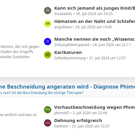
B
ä
L
Kann sich jemand als junges Kind/Baby beschnittener noch an seine Vor
e
g
Insatiabilis
30. Juli 2026 um 16:25
e
i
e
t
Hämatom an der Naht und Schlafere
t
angsthase
26. Juli 2026 um 19:45
z
r
t
ä
L
Manche nennen sie noch „Wissenschaftler“. Ich nenne sie geldgesteuert
e
g
ZirkumphilieExposed
26. Juni 2026 um 22:17
e
d Memes, die sich gegen
B
e
chäden des Eingriffs
t
Karikaturen
e
intakte Genitalien
Selbstbestimmung
31. Juli 2024 um 12:57
z
i
t
t
e
r
B
ä
e
ne Beschneidung angeraten wird - Diagnose Phim
g
i
as nun? Ist die Beschneidung die einzige Therapie?
e
t
r
L
Vorhautbeschneidung wegen Phimose in 2
ä
phimo69
3. Juli 2026 um 22:06
e
e wirklich und was ist
g
t
Dehnung erfolgreich
e
luethom
25. Juni 2026 um 12:27
z
t