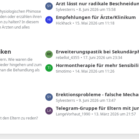
L
Arzt lässt nur radikale Beschneidu
e
Sylvesterrs
8. Juni 2026 um 15:58
e
 physiologischen Phimose
B
den oder erzählen ihren
t
Empfehlungen für Ärzte/Klinikum
e
on zu halten? In diesem
Hickhack
15. Mai 2026 um 11:18
z
i
 Ärzten und alles
t
t
e
r
B
ä
iken
e
L
Erweiterungspastik bei Sekundär
g
i
rebellot_4355
17. Juni 2026 um 23:34
e
dern. Wie waren die
e
t
wieder hingehen und zum
t
Hormontherapie für mehr Sensibili
 man die Behandlung als
r
timotimo
14. Mai 2026 um 11:26
z
ä
t
g
e
e
B
L
Erektionsprobleme - falsche Mechanik
e
Sylvesterrs
9. Juni 2026 um 13:47
e
i
t
Telegram-Gruppe für Eltern mit Ju
t
LangeVorhaut_1990
13. März 2026 um 21:57
z
t den Eltern zu reden?
r
t
ä
e
g
B