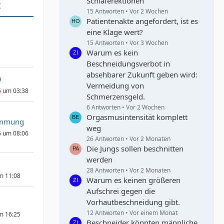
Schlaferektionen
t
15 Antworten
Vor 2 Wochen
Patientenakte angefordert, ist es
eine Klage wert?
15 Antworten
Vor 3 Wochen
Warum es kein
Beschneidungsverbot in
absehbarer Zukunft geben wird:
9
Vermeidung von
6 um 03:38
Schmerzensgeld.
6 Antworten
Vor 2 Wochen
Orgasmusintensität komplett
immung
weg
6 um 08:06
26 Antworten
Vor 2 Monaten
Die Jungs sollen beschnitten
werden
28 Antworten
Vor 2 Monaten
um 11:08
Warum es keinen größeren
Aufschrei gegen die
Vorhautbeschneidung gibt.
12 Antworten
Vor einem Monat
um 16:25
Beschneider könnten männliche