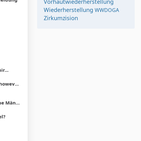
Vorhautwiederherstellung
Wiederherstellung
WWDOGA
Zirkumzision
r...
und the hood"
Vorhaut zurück. "
el?