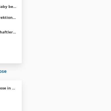
haut erinnern?
ktionen
e Marionetten.
ose
 Wochen