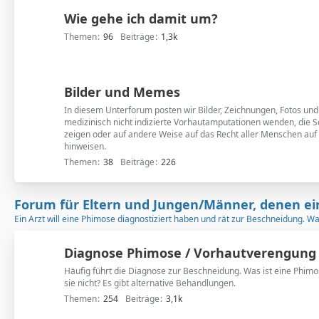
n
Wie gehe ich damit um?
t
e
Themen
96
Beiträge
1,3k
r
f
o
Bilder und Memes
r
In diesem Unterforum posten wir Bilder, Zeichnungen, Fotos un
e
medizinisch nicht indizierte Vorhautamputationen wenden, die S
n
zeigen oder auf andere Weise auf das Recht aller Menschen auf 
hinweisen.
Themen
38
Beiträge
226
Forum für Eltern und Jungen/Männer, denen ei
Ein Arzt will eine Phimose diagnostiziert haben und rät zur Beschneidung. W
Diagnose Phimose / Vorhautverengung
Häufig führt die Diagnose zur Beschneidung. Was ist eine Phimos
sie nicht? Es gibt alternative Behandlungen.
Themen
254
Beiträge
3,1k