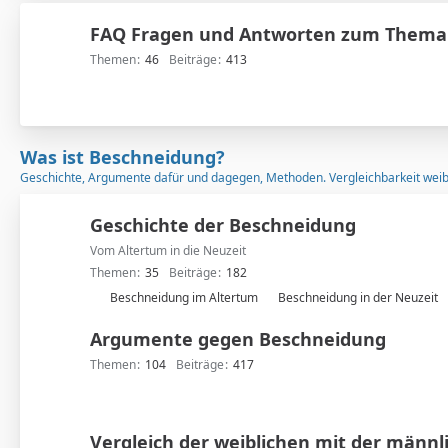
FAQ Fragen und Antworten zum Thema
Themen
46
Beiträge
413
Was ist Beschneidung?
Geschichte, Argumente dafür und dagegen, Methoden. Vergleichbarkeit weib
Geschichte der Beschneidung
Vom Altertum in die Neuzeit
Themen
35
Beiträge
182
U
Beschneidung im Altertum
Beschneidung in der Neuzeit
n
Argumente gegen Beschneidung
t
e
Themen
104
Beiträge
417
r
f
o
Vergleich der weiblichen mit der männl