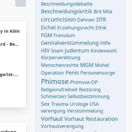
Beschneidungsdebatte
Beschneidungskritik
Brit Mila
circumcision
DTR
Dehnen
Eichel
Erziehungsrecht
Ethik
y in Köln
FGM
Frenulum
Genitalverstümmelung
Hilfe
on oder Migration
HIV
Judentum
Islam
Kindeswohl
Körperverletzung
MGM
Menschenrechte
Mohel
Penis
Operation
Personensorge
g-sinnvoll/
Phimose
Phimose-OP
Religionsfreiheit
Restoring
Schmerzen
Selbstbestimmung
Sex
Trauma
Urologe
USA
verengung
Verstümmelung
Vorhaut
Vorhaut Restauration
Vorhautverengung
neidung