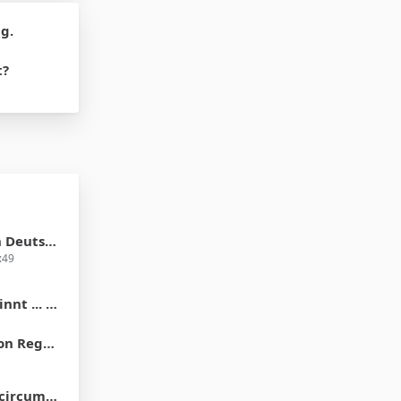
g.
t?
 in 2012?
:49
der Vorhaut"
ons of Men
e differences