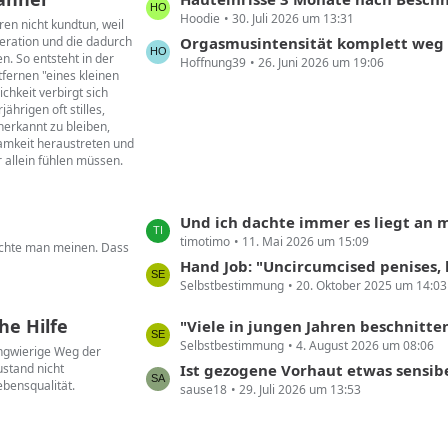
ä
Hoodie
30. Juli 2026 um 13:31
e
g
ren nicht kundtun, weil
eration und die dadurch
t
Orgasmusintensität komplett weg
e
n. So entsteht in der
Hoffnung39
26. Juni 2026 um 19:06
z
tfernen "eines kleinen
t
chkeit verbirgt sich
e
hrigen oft stilles,
erkannt zu bleiben,
B
samkeit heraustreten und
e
r allein fühlen müssen.
i
t
r
L
Und ich dachte immer es liegt an mi
ä
timotimo
11. Mai 2026 um 15:09
e
öchte man meinen. Dass
g
t
Hand Job: "Uncircumcised penises, however, can be extremely sensitive aro
e
Selbstbestimmung
20. Oktober 2025 um 14:03
z
t
he Hilfe
L
"Viele in jungen Jahren beschnittene Männer leiden unter den Folgen. Und wollen ihre 
e
Selbstbestimmung
4. August 2026 um 08:06
e
langwierige Weg der
B
stand nicht
t
Ist gezogene Vorhaut etwas sensib
e
ebensqualität.
sause18
29. Juli 2026 um 13:53
z
i
t
t
e
r