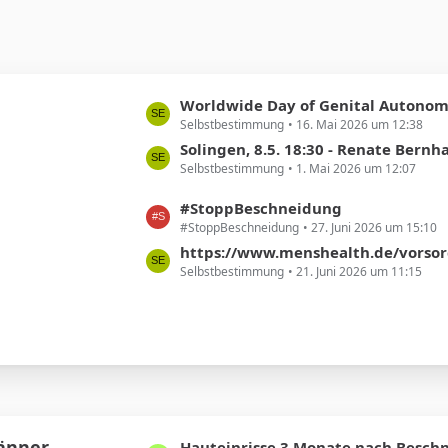
L
Worldwide Day of Genital Autonom
Selbstbestimmung
16. Mai 2026 um 12:38
e
t
Solingen, 8.5. 18:30 - Renate Bernhard - Beschneidung ist nicht nur ein Thema von Religi
Selbstbestimmung
1. Mai 2026 um 12:07
z
t
L
#StoppBeschneidung
e
#StoppBeschneidung
27. Juni 2026 um 15:10
e
B
t
https://www.menshealth.de/vorsorge/ist-eine-beschneidun
e
Selbstbestimmung
21. Juni 2026 um 11:15
z
i
t
t
e
r
B
ä
e
g
i
e
t
r
Männer
L
Hauteinrisse 3 Monate nach Besch