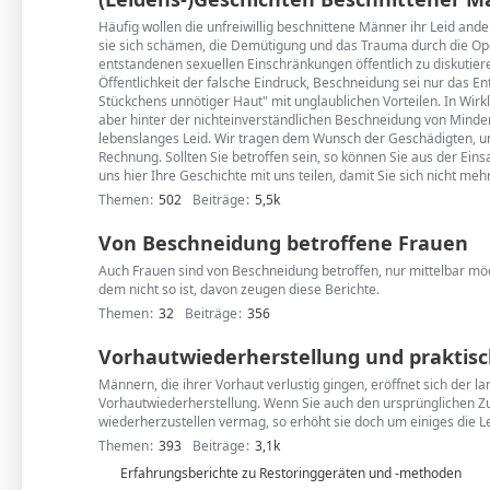
Häufig wollen die unfreiwillig beschnittene Männer ihr Leid ande
sie sich schämen, die Demütigung und das Trauma durch die Op
entstandenen sexuellen Einschränkungen öffentlich zu diskutiere
Öffentlichkeit der falsche Eindruck, Beschneidung sei nur das En
Stückchens unnötiger Haut" mit unglaublichen Vorteilen. In Wirkli
aber hinter der nichteinverständlichen Beschneidung von Minderjä
lebenslanges Leid. Wir tragen dem Wunsch der Geschädigten, un
Rechnung. Sollten Sie betroffen sein, so können Sie aus der Ein
uns hier Ihre Geschichte mit uns teilen, damit Sie sich nicht meh
Themen
502
Beiträge
5,5k
Von Beschneidung betroffene Frauen
Auch Frauen sind von Beschneidung betroffen, nur mittelbar m
dem nicht so ist, davon zeugen diese Berichte.
Themen
32
Beiträge
356
Vorhautwiederherstellung und praktisc
Männern, die ihrer Vorhaut verlustig gingen, eröffnet sich der 
Vorhautwiederherstellung. Wenn Sie auch den ursprünglichen Zu
wiederherzustellen vermag, so erhöht sie doch um einiges die L
Themen
393
Beiträge
3,1k
U
Erfahrungsberichte zu Restoringgeräten und -methoden