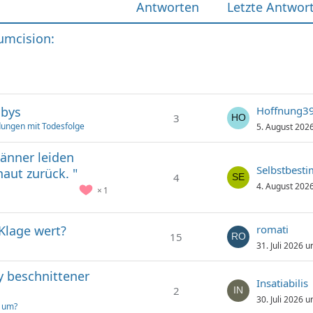
Antworten
Letzte Antwor
cumcision:
abys
Hoffnung3
3
ungen mit Todesfolge
5. August 202
Männer leiden
Selbstbest
aut zurück. "
4
4. August 202
1
 Klage wert?
romati
15
31. Juli 2026 
y beschnittener
Insatiabilis
2
30. Juli 2026 
t um?