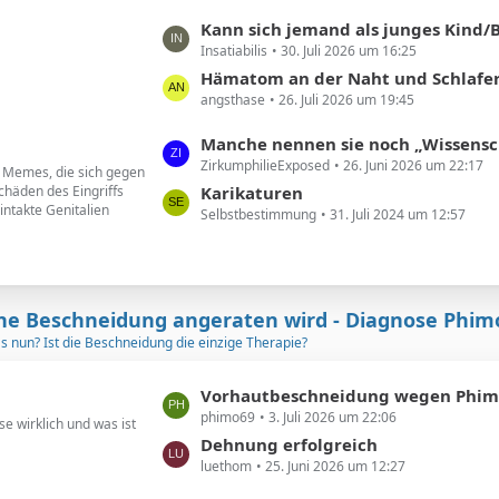
B
ä
L
Kann sich jemand als junges Kind/Baby beschnittener noch an seine Vor
e
g
Insatiabilis
30. Juli 2026 um 16:25
e
i
e
t
Hämatom an der Naht und Schlafere
t
angsthase
26. Juli 2026 um 19:45
z
r
t
ä
L
Manche nennen sie noch „Wissenschaftler“. Ich nenne sie geldgesteuert
e
g
ZirkumphilieExposed
26. Juni 2026 um 22:17
e
d Memes, die sich gegen
B
e
chäden des Eingriffs
t
Karikaturen
e
intakte Genitalien
Selbstbestimmung
31. Juli 2024 um 12:57
z
i
t
t
e
r
B
ä
e
ne Beschneidung angeraten wird - Diagnose Phim
g
i
as nun? Ist die Beschneidung die einzige Therapie?
e
t
r
L
Vorhautbeschneidung wegen Phimose in 2
ä
phimo69
3. Juli 2026 um 22:06
e
e wirklich und was ist
g
t
Dehnung erfolgreich
e
luethom
25. Juni 2026 um 12:27
z
t