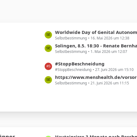
L
Worldwide Day of Genital Autonom
Selbstbestimmung
16. Mai 2026 um 12:38
e
t
Solingen, 8.5. 18:30 - Renate Bernhard - Beschneidung ist nicht nur ein Thema von Religi
Selbstbestimmung
1. Mai 2026 um 12:07
z
t
L
#StoppBeschneidung
e
#StoppBeschneidung
27. Juni 2026 um 15:10
e
B
t
https://www.menshealth.de/vorsorge/ist-eine-beschneidun
e
Selbstbestimmung
21. Juni 2026 um 11:15
z
i
t
t
e
r
B
ä
e
g
i
e
t
r
Männer
L
Hauteinrisse 3 Monate nach Besch