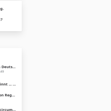
g.
t?
 in 2012?
:49
der Vorhaut"
ons of Men
e differences