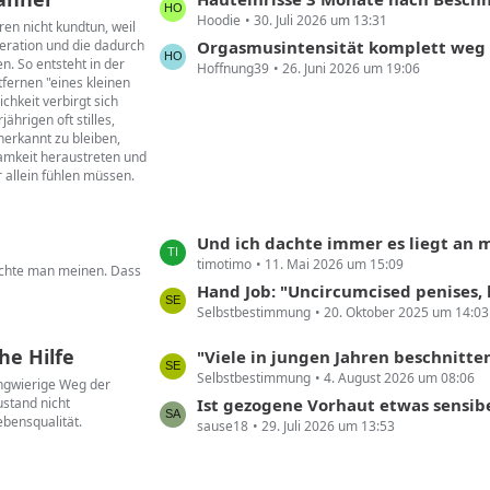
ä
Hoodie
30. Juli 2026 um 13:31
e
g
ren nicht kundtun, weil
eration und die dadurch
t
Orgasmusintensität komplett weg
e
n. So entsteht in der
Hoffnung39
26. Juni 2026 um 19:06
z
tfernen "eines kleinen
t
chkeit verbirgt sich
e
hrigen oft stilles,
erkannt zu bleiben,
B
samkeit heraustreten und
e
r allein fühlen müssen.
i
t
r
L
Und ich dachte immer es liegt an mi
ä
timotimo
11. Mai 2026 um 15:09
e
öchte man meinen. Dass
g
t
Hand Job: "Uncircumcised penises, however, can be extremely sensitive aro
e
Selbstbestimmung
20. Oktober 2025 um 14:03
z
t
he Hilfe
L
"Viele in jungen Jahren beschnittene Männer leiden unter den Folgen. Und wollen ihre 
e
Selbstbestimmung
4. August 2026 um 08:06
e
langwierige Weg der
B
stand nicht
t
Ist gezogene Vorhaut etwas sensib
e
ebensqualität.
sause18
29. Juli 2026 um 13:53
z
i
t
t
e
r