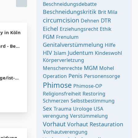
Beschneidungsdebatte
Beschneidungskritik
Brit Mila
circumcision
DTR
Dehnen
Eichel
Erziehungsrecht
Ethik
y in Köln
FGM
Frenulum
Genitalverstümmelung
Hilfe
on oder Migration
HIV
Judentum
Islam
Kindeswohl
Körperverletzung
MGM
Menschenrechte
Mohel
Penis
Operation
Personensorge
g-sinnvoll/
Phimose
Phimose-OP
Religionsfreiheit
Restoring
Schmerzen
Selbstbestimmung
Sex
Trauma
Urologe
USA
verengung
Verstümmelung
Vorhaut
Vorhaut Restauration
Vorhautverengung
neidung