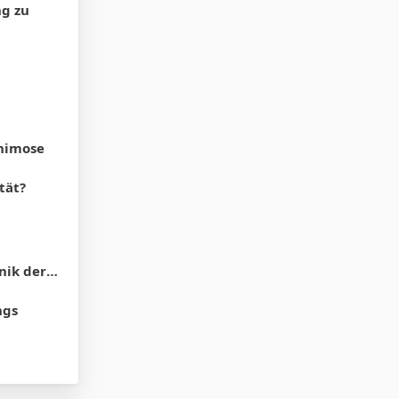
ng zu
phimose
tät?
 der SB?
ngs