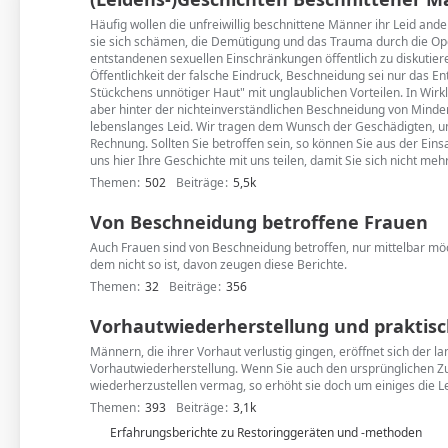
Häufig wollen die unfreiwillig beschnittene Männer ihr Leid ande
sie sich schämen, die Demütigung und das Trauma durch die Op
entstandenen sexuellen Einschränkungen öffentlich zu diskutiere
Öffentlichkeit der falsche Eindruck, Beschneidung sei nur das En
Stückchens unnötiger Haut" mit unglaublichen Vorteilen. In Wirkli
aber hinter der nichteinverständlichen Beschneidung von Minderjä
lebenslanges Leid. Wir tragen dem Wunsch der Geschädigten, un
Rechnung. Sollten Sie betroffen sein, so können Sie aus der Ein
uns hier Ihre Geschichte mit uns teilen, damit Sie sich nicht meh
Themen
502
Beiträge
5,5k
Von Beschneidung betroffene Frauen
Auch Frauen sind von Beschneidung betroffen, nur mittelbar m
dem nicht so ist, davon zeugen diese Berichte.
Themen
32
Beiträge
356
Vorhautwiederherstellung und praktisc
Männern, die ihrer Vorhaut verlustig gingen, eröffnet sich der 
Vorhautwiederherstellung. Wenn Sie auch den ursprünglichen Zu
wiederherzustellen vermag, so erhöht sie doch um einiges die L
Themen
393
Beiträge
3,1k
U
Erfahrungsberichte zu Restoringgeräten und -methoden