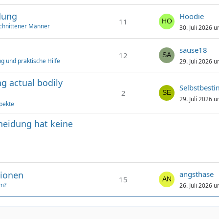
dung
Hoodie
11
chnittener Männer
30. Juli 2026 
sause18
12
g und praktische Hilfe
29. Juli 2026 
g actual bodily
Selbstbest
2
29. Juli 2026 
pekte
hneidung hat keine
tionen
angsthase
15
um?
26. Juli 2026 