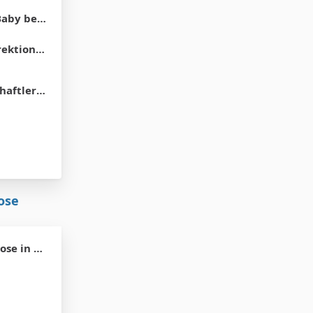
haut erinnern?
ktionen
e Marionetten.
ose
 Wochen