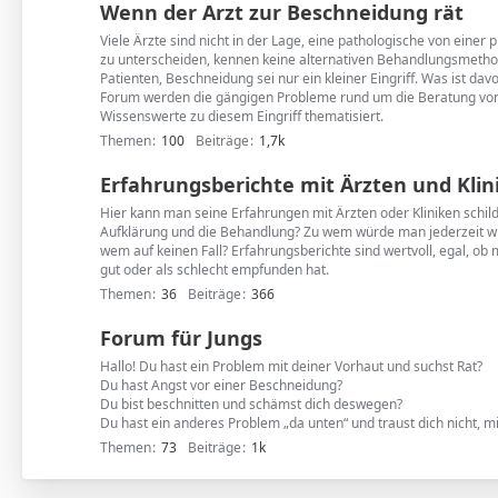
Wenn der Arzt zur Beschneidung rät
Viele Ärzte sind nicht in der Lage, eine pathologische von einer
zu unterscheiden, kennen keine alternativen Behandlungsmetho
Patienten, Beschneidung sei nur ein kleiner Eingriff. Was ist dav
Forum werden die gängigen Probleme rund um die Beratung von
Wissenswerte zu diesem Eingriff thematisiert.
Themen
100
Beiträge
1,7k
Erfahrungsberichte mit Ärzten und Klin
Hier kann man seine Erfahrungen mit Ärzten oder Kliniken schil
Aufklärung und die Behandlung? Zu wem würde man jederzeit 
wem auf keinen Fall? Erfahrungsberichte sind wertvoll, egal, ob
gut oder als schlecht empfunden hat.
Themen
36
Beiträge
366
Forum für Jungs
Hallo! Du hast ein Problem mit deiner Vorhaut und suchst Rat?
Du hast Angst vor einer Beschneidung?
Du bist beschnitten und schämst dich deswegen?
Du hast ein anderes Problem „da unten“ und traust dich nicht, mi
Themen
73
Beiträge
1k