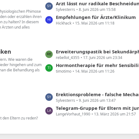
L
Arzt lässt nur radikale Beschneidu
e
Sylvesterrs
8. Juni 2026 um 15:58
e
 physiologischen Phimose
B
den oder erzählen ihren
t
Empfehlungen für Ärzte/Klinikum
e
on zu halten? In diesem
Hickhack
15. Mai 2026 um 11:18
z
i
 Ärzten und alles
t
t
e
r
B
ä
iken
e
L
Erweiterungspastik bei Sekundär
g
i
rebellot_4355
17. Juni 2026 um 23:34
e
dern. Wie waren die
e
t
wieder hingehen und zum
t
Hormontherapie für mehr Sensibili
 man die Behandlung als
r
timotimo
14. Mai 2026 um 11:26
z
ä
t
g
e
e
B
L
Erektionsprobleme - falsche Mechanik
e
Sylvesterrs
9. Juni 2026 um 13:47
e
i
t
Telegram-Gruppe für Eltern mit Ju
t
LangeVorhaut_1990
13. März 2026 um 21:57
z
t den Eltern zu reden?
r
t
ä
e
g
B