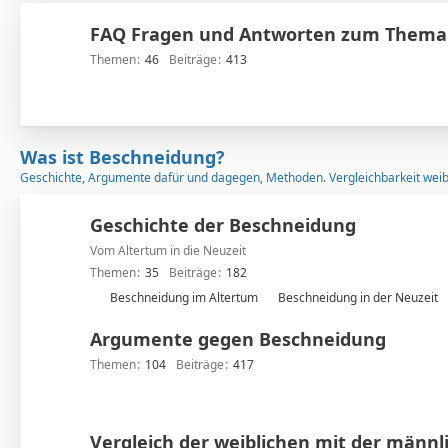
FAQ Fragen und Antworten zum Thema
Themen
46
Beiträge
413
Was ist Beschneidung?
Geschichte, Argumente dafür und dagegen, Methoden. Vergleichbarkeit weib
Geschichte der Beschneidung
Vom Altertum in die Neuzeit
Themen
35
Beiträge
182
U
Beschneidung im Altertum
Beschneidung in der Neuzeit
n
Argumente gegen Beschneidung
t
e
Themen
104
Beiträge
417
r
f
o
Vergleich der weiblichen mit der männl