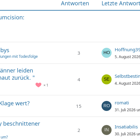
Antworten
Letzte Antwor
cumcision:
abys
Hoffnung3
3
ungen mit Todesfolge
5. August 202
Männer leiden
Selbstbest
aut zurück. "
4
4. August 202
1
 Klage wert?
romati
15
31. Juli 2026 
y beschnittener
Insatiabilis
2
30. Juli 2026 
t um?