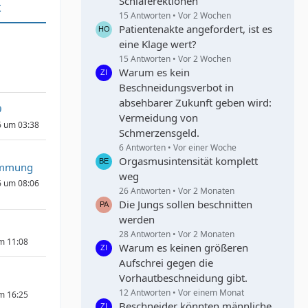
Schlaferektionen
t
15 Antworten
Vor 2 Wochen
Patientenakte angefordert, ist es
eine Klage wert?
15 Antworten
Vor 2 Wochen
Warum es kein
Beschneidungsverbot in
absehbarer Zukunft geben wird:
9
Vermeidung von
6 um 03:38
Schmerzensgeld.
6 Antworten
Vor einer Woche
Orgasmusintensität komplett
immung
weg
6 um 08:06
26 Antworten
Vor 2 Monaten
Die Jungs sollen beschnitten
werden
28 Antworten
Vor 2 Monaten
um 11:08
Warum es keinen größeren
Aufschrei gegen die
Vorhautbeschneidung gibt.
12 Antworten
Vor einem Monat
um 16:25
Beschneider könnten männliche