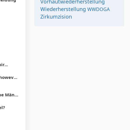
Vorhautwiederherstellung
Wiederherstellung
WWDOGA
Zirkumzision
r...
und the hood"
Vorhaut zurück. "
el?