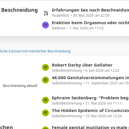
e
e
 Beschneidung
i
L
Erfahrungen Sex nach Beschneidun
t
Paule89DE
30. Mai 2026 um 22:58
e
r
t
Erektion beim Orgasmus oder nich
ä
Detlevvs
7. Mai 2026 um 17:23
z
g
t
e
e
B
liche Exzision mit männlicher Beschneidung
e
i
L
Robert Darby über Gollaher
t
Selbstbestimmung
6. Juni 2026 um 12:22
e
r
t
46.000 Genitalverstümmelungen in Deutschland
ä
Selbstbestimmung
11. September 2025 um 10
z
g
Beschneidung aktuell
t
e
e
L
Ephraim Seidenberg: "Problem beginnt ... beim Abschneiden 
B
Selbstbestimmung
21. Mai 2026 um 11:11
e
e
t
The Hidden Epidemic of Circumcision Regret Among Milli
i
Selbstbestimmung
19. Mai 2026 um 12:24
z
t
t
ichen
L
Female genital mutilation vs male circumcision: Understanding th
r