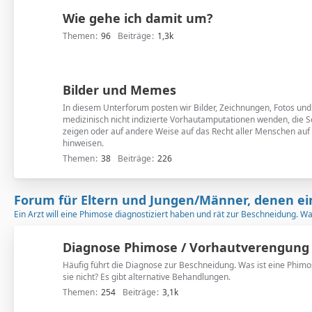
n
Wie gehe ich damit um?
t
e
Themen
96
Beiträge
1,3k
r
f
o
Bilder und Memes
r
In diesem Unterforum posten wir Bilder, Zeichnungen, Fotos un
e
medizinisch nicht indizierte Vorhautamputationen wenden, die S
n
zeigen oder auf andere Weise auf das Recht aller Menschen auf 
hinweisen.
Themen
38
Beiträge
226
Forum für Eltern und Jungen/Männer, denen ei
Ein Arzt will eine Phimose diagnostiziert haben und rät zur Beschneidung. W
Diagnose Phimose / Vorhautverengung
Häufig führt die Diagnose zur Beschneidung. Was ist eine Phimos
sie nicht? Es gibt alternative Behandlungen.
Themen
254
Beiträge
3,1k