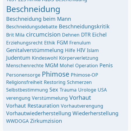
Beschneidung
Beschneidung beim Mann
Beschneidungskritik
Beschneidungsdebatte
circumcision
DTR
Eichel
Brit Mila
Dehnen
FGM
Erziehungsrecht
Ethik
Frenulum
Genitalverstümmelung
HIV
Hilfe
Islam
Judentum
Kindeswohl
Körperverletzung
MGM
Penis
Menschenrechte
Mohel
Operation
Phimose
Personensorge
Phimose-OP
Religionsfreiheit
Restoring
Schmerzen
Sex
Selbstbestimmung
Trauma
Urologe
USA
Vorhaut
verengung
Verstümmelung
Vorhaut Restauration
Vorhautverengung
Vorhautwiederherstellung
Wiederherstellung
Zirkumzision
WWDOGA