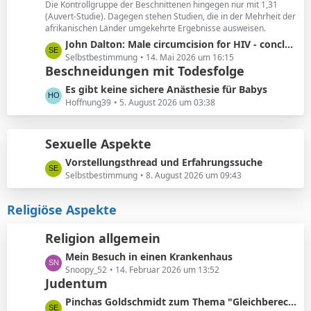
ä
Die Kontrollgruppe der Beschnittenen hingegen nur mit 1,31
e
(Auvert-Studie). Dagegen stehen Studien, die in der Mehrheit der
g
i
afrikanischen Länder umgekehrte Ergebnisse ausweisen.
e
t
L
John Dalton: Male circumcision for HIV - conclusions sensitive to assumptions
r
e
Selbstbestimmung
14. Mai 2026 um 16:15
ä
Beschneidungen mit Todesfolge
t
g
z
L
Es gibt keine sichere Anästhesie für Babys
e
t
e
Hoffnung39
5. August 2026 um 03:38
e
t
B
z
e
Sexuelle Aspekte
t
i
e
L
Vorstellungsthread und Erfahrungssuche
t
B
e
Selbstbestimmung
8. August 2026 um 09:43
r
e
t
ä
i
z
Religiöse Aspekte
g
t
t
e
r
e
Religion allgemein
ä
B
g
L
Mein Besuch in einen Krankenhaus
e
e
e
Snoopy_52
14. Februar 2026 um 13:52
i
Judentum
t
t
z
r
L
Pinchas Goldschmidt zum Thema "Gleichberechtigung von Mann und Frau"