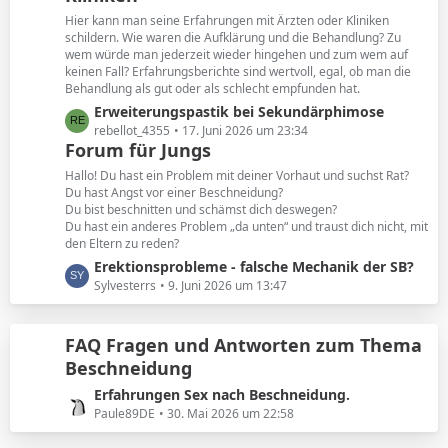
e
t
Hier kann man seine Erfahrungen mit Ärzten oder Kliniken
e
schildern. Wie waren die Aufklärung und die Behandlung? Zu
B
wem würde man jederzeit wieder hingehen und zum wem auf
keinen Fall? Erfahrungsberichte sind wertvoll, egal, ob man die
e
Behandlung als gut oder als schlecht empfunden hat.
i
L
Erweiterungspastik bei Sekundärphimose
t
e
rebellot_4355
17. Juni 2026 um 23:34
r
Forum für Jungs
t
ä
z
g
Hallo! Du hast ein Problem mit deiner Vorhaut und suchst Rat?
t
e
Du hast Angst vor einer Beschneidung?
Du bist beschnitten und schämst dich deswegen?
e
Du hast ein anderes Problem „da unten“ und traust dich nicht, mit
B
den Eltern zu reden?
e
L
Erektionsprobleme - falsche Mechanik der SB?
i
e
Sylvesterrs
9. Juni 2026 um 13:47
t
t
r
z
ä
FAQ Fragen und Antworten zum Thema
t
g
Beschneidung
e
e
B
L
Erfahrungen Sex nach Beschneidung.
e
e
Paule89DE
30. Mai 2026 um 22:58
i
t
t