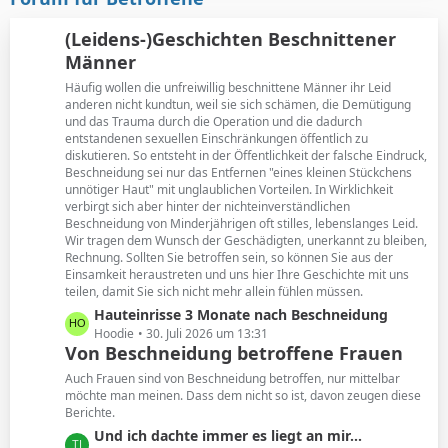
t
B
r
e
(Leidens-)Geschichten Beschnittener
ä
i
Männer
g
t
e
Häufig wollen die unfreiwillig beschnittene Männer ihr Leid
r
anderen nicht kundtun, weil sie sich schämen, die Demütigung
ä
und das Trauma durch die Operation und die dadurch
g
entstandenen sexuellen Einschränkungen öffentlich zu
e
diskutieren. So entsteht in der Öffentlichkeit der falsche Eindruck,
Beschneidung sei nur das Entfernen "eines kleinen Stückchens
unnötiger Haut" mit unglaublichen Vorteilen. In Wirklichkeit
verbirgt sich aber hinter der nichteinverständlichen
Beschneidung von Minderjährigen oft stilles, lebenslanges Leid.
Wir tragen dem Wunsch der Geschädigten, unerkannt zu bleiben,
Rechnung. Sollten Sie betroffen sein, so können Sie aus der
Einsamkeit heraustreten und uns hier Ihre Geschichte mit uns
teilen, damit Sie sich nicht mehr allein fühlen müssen.
L
Hauteinrisse 3 Monate nach Beschneidung
e
Hoodie
30. Juli 2026 um 13:31
Von Beschneidung betroffene Frauen
t
z
Auch Frauen sind von Beschneidung betroffen, nur mittelbar
t
möchte man meinen. Dass dem nicht so ist, davon zeugen diese
Berichte.
e
B
L
Und ich dachte immer es liegt an mir...