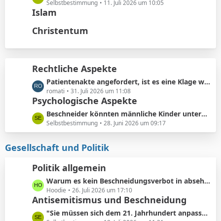
t
ä
e
Selbstbestimmung
11. Juli 2026 um 10:05
e
Islam
g
t
B
e
z
Christentum
e
t
i
e
t
B
r
e
Rechtliche Aspekte
ä
i
g
L
Patientenakte angefordert, ist es eine Klage wert?
t
e
e
romati
31. Juli 2026 um 11:08
r
Psychologische Aspekte
t
ä
z
g
L
Beschneider könnten männliche Kinder unterbewusst als ihre künftigen Konkurrenten bei der Partnersuche wahrnehmen.
t
e
e
Selbstbestimmung
28. Juni 2026 um 09:17
e
t
B
z
Gesellschaft und Politik
e
t
i
e
Politik allgemein
t
B
r
L
Warum es kein Beschneidungsverbot in absehbarer Zukunft geben wird: Vermeidung von Schmerzensgeld.
e
ä
e
Hoodie
26. Juli 2026 um 17:10
i
Antisemitismus und Beschneidung
g
t
t
e
z
r
L
"Sie müssen sich dem 21. Jahrhundert anpassen"
t