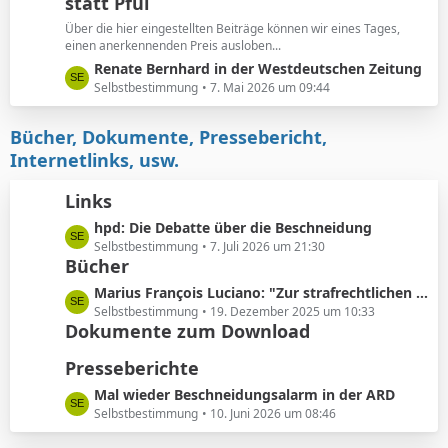
e
statt Pfui
z
t
Über die hier eingestellten Beiträge können wir eines Tages,
e
einen anerkennenden Preis ausloben...
B
L
Renate Bernhard in der Westdeutschen Zeitung
e
e
Selbstbestimmung
7. Mai 2026 um 09:44
i
t
t
z
Bücher, Dokumente, Pressebericht,
r
t
Internetlinks, usw.
ä
e
g
B
Links
e
e
L
hpd: Die Debatte über die Beschneidung
i
e
Selbstbestimmung
7. Juli 2026 um 21:30
t
Bücher
t
r
z
ä
L
Marius François Luciano: "Zur strafrechtlichen Einordnung medizinisch nicht indizierter Eingriffe in die Körpersubstanz von Kindern"
t
g
e
Selbstbestimmung
19. Dezember 2025 um 10:33
e
e
Dokumente zum Download
t
B
z
Presseberichte
e
t
i
e
L
Mal wieder Beschneidungsalarm in der ARD
t
B
e
Selbstbestimmung
10. Juni 2026 um 08:46
r
e
t
ä