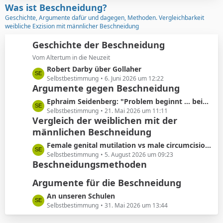
z
Was ist Beschneidung?
r
t
Geschichte, Argumente dafür und dagegen, Methoden. Vergleichbarkeit
ä
e
weibliche Exzision mit männlicher Beschneidung
g
B
e
e
Geschichte der Beschneidung
i
Vom Altertum in die Neuzeit
t
L
Robert Darby über Gollaher
r
e
Selbstbestimmung
6. Juni 2026 um 12:22
ä
Argumente gegen Beschneidung
t
g
z
L
Ephraim Seidenberg: "Problem beginnt ... beim Abschneiden der Vorhaut"
e
t
e
Selbstbestimmung
21. Mai 2026 um 11:11
e
Vergleich der weiblichen mit der
t
B
männlichen Beschneidung
z
e
t
L
Female genital mutilation vs male circumcision: Understanding the differences
i
e
e
Selbstbestimmung
5. August 2026 um 09:23
t
B
Beschneidungsmethoden
t
r
e
z
ä
i
Argumente für die Beschneidung
t
g
t
e
L
An unseren Schulen
e
r
B
e
Selbstbestimmung
31. Mai 2026 um 13:44
ä
e
t
g