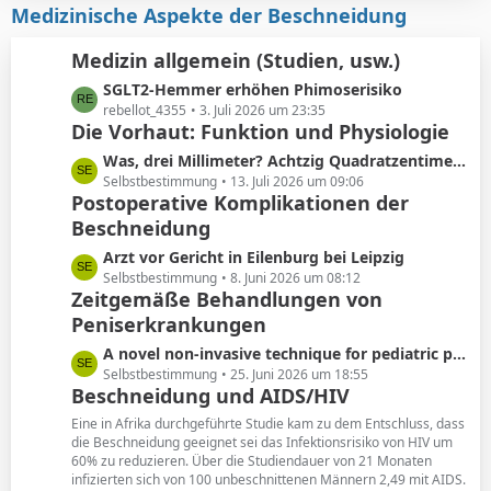
i
z
Medizinische Aspekte der Beschneidung
e
t
t
r
e
Medizin allgemein (Studien, usw.)
ä
B
L
SGLT2-Hemmer erhöhen Phimoserisiko
g
e
e
rebellot_4355
3. Juli 2026 um 23:35
e
i
Die Vorhaut: Funktion und Physiologie
t
t
z
r
L
Was, drei Millimeter? Achtzig Quadratzentimeter!
t
ä
e
Selbstbestimmung
13. Juli 2026 um 09:06
e
Postoperative Komplikationen der
g
t
B
e
Beschneidung
z
e
t
L
Arzt vor Gericht in Eilenburg bei Leipzig
i
e
e
Selbstbestimmung
8. Juni 2026 um 08:12
t
B
Zeitgemäße Behandlungen von
t
r
e
Peniserkrankungen
z
ä
i
t
g
L
A novel non-invasive technique for pediatric phimosis treatment
t
e
e
e
Selbstbestimmung
25. Juni 2026 um 18:55
r
B
Beschneidung und AIDS/HIV
t
ä
e
z
g
Eine in Afrika durchgeführte Studie kam zu dem Entschluss, dass
i
t
die Beschneidung geeignet sei das Infektionsrisiko von HIV um
e
t
60% zu reduzieren. Über die Studiendauer von 21 Monaten
e
r
infizierten sich von 100 unbeschnittenen Männern 2,49 mit AIDS.
B