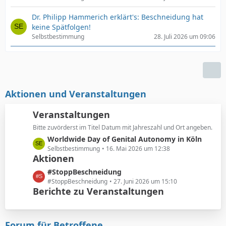
Dr. Philipp Hammerich erklärt's: Beschneidung hat
keine Spätfolgen!
Selbstbestimmung
28. Juli 2026 um 09:06
Aktionen und Veranstaltungen
Veranstaltungen
Bitte zuvörderst im Titel Datum mit Jahreszahl und Ort angeben.
L
Worldwide Day of Genital Autonomy in Köln
e
Selbstbestimmung
16. Mai 2026 um 12:38
Aktionen
t
z
L
#StoppBeschneidung
t
e
#StoppBeschneidung
27. Juni 2026 um 15:10
e
Berichte zu Veranstaltungen
t
B
z
e
t
i
e
Forum für Betroffene