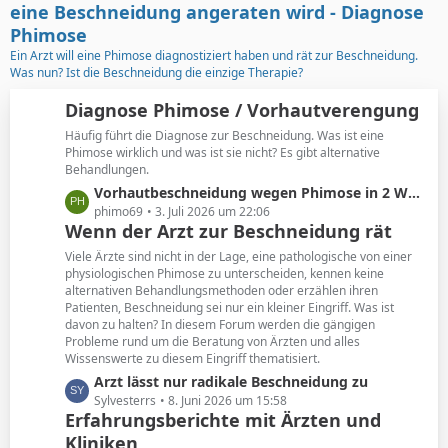
t
g
eine Beschneidung angeraten wird - Diagnose
e
e
Phimose
B
Ein Arzt will eine Phimose diagnostiziert haben und rät zur Beschneidung.
e
Was nun? Ist die Beschneidung die einzige Therapie?
i
t
Diagnose Phimose / Vorhautverengung
r
Häufig führt die Diagnose zur Beschneidung. Was ist eine
ä
Phimose wirklich und was ist sie nicht? Es gibt alternative
g
Behandlungen.
e
L
Vorhautbeschneidung wegen Phimose in 2 Wochen
e
phimo69
3. Juli 2026 um 22:06
Wenn der Arzt zur Beschneidung rät
t
z
Viele Ärzte sind nicht in der Lage, eine pathologische von einer
t
physiologischen Phimose zu unterscheiden, kennen keine
alternativen Behandlungsmethoden oder erzählen ihren
e
Patienten, Beschneidung sei nur ein kleiner Eingriff. Was ist
B
davon zu halten? In diesem Forum werden die gängigen
e
Probleme rund um die Beratung von Ärzten und alles
i
Wissenswerte zu diesem Eingriff thematisiert.
t
L
Arzt lässt nur radikale Beschneidung zu
r
e
Sylvesterrs
8. Juni 2026 um 15:58
ä
Erfahrungsberichte mit Ärzten und
t
g
Kliniken
z