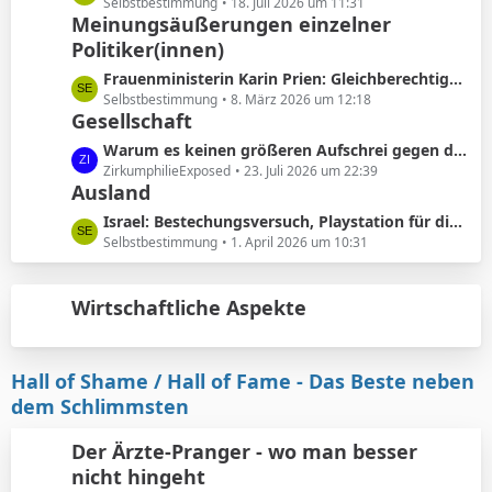
ä
e
Selbstbestimmung
18. Juli 2026 um 11:31
e
Meinungsäußerungen einzelner
g
t
B
e
Politiker(innen)
z
e
t
L
Frauenministerin Karin Prien: Gleichberechtigung sei ..kein nettes Zugeständnis ..sondern ein Verfassungsauftrag
i
e
e
Selbstbestimmung
8. März 2026 um 12:18
t
B
Gesellschaft
t
r
e
z
L
Warum es keinen größeren Aufschrei gegen die Vorhautbeschneidung gibt.
ä
i
t
e
ZirkumphilieExposed
23. Juli 2026 um 22:39
g
t
e
Ausland
t
e
r
B
z
L
Israel: Bestechungsversuch, Playstation für die werdenden Eltern
ä
e
t
e
Selbstbestimmung
1. April 2026 um 10:31
g
i
e
t
e
t
B
z
r
e
Wirtschaftliche Aspekte
t
ä
i
e
g
t
B
e
r
e
Hall of Shame / Hall of Fame - Das Beste neben
ä
i
dem Schlimmsten
g
t
e
r
Der Ärzte-Pranger - wo man besser
ä
nicht hingeht
g