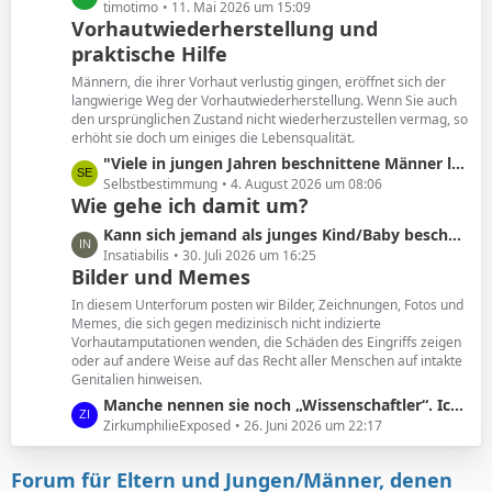
e
e
timotimo
11. Mai 2026 um 15:09
Vorhautwiederherstellung und
i
t
t
praktische Hilfe
z
r
t
Männern, die ihrer Vorhaut verlustig gingen, eröffnet sich der
ä
e
langwierige Weg der Vorhautwiederherstellung. Wenn Sie auch
g
B
den ursprünglichen Zustand nicht wiederherzustellen vermag, so
e
erhöht sie doch um einiges die Lebensqualität.
e
i
L
"Viele in jungen Jahren beschnittene Männer leiden unter den Folgen. Und wollen ihre Vorhaut zurück. "
t
e
Selbstbestimmung
4. August 2026 um 08:06
Wie gehe ich damit um?
r
t
ä
z
L
Kann sich jemand als junges Kind/Baby beschnittener noch an seine Vorhaut erinnern?
g
t
e
Insatiabilis
30. Juli 2026 um 16:25
e
e
Bilder und Memes
t
B
z
In diesem Unterforum posten wir Bilder, Zeichnungen, Fotos und
e
t
Memes, die sich gegen medizinisch nicht indizierte
i
Vorhautamputationen wenden, die Schäden des Eingriffs zeigen
e
t
oder auf andere Weise auf das Recht aller Menschen auf intakte
B
Genitalien hinweisen.
r
e
ä
L
Manche nennen sie noch „Wissenschaftler“. Ich nenne sie geldgesteuerte Marionetten.
i
g
e
ZirkumphilieExposed
26. Juni 2026 um 22:17
t
e
t
r
z
ä
Forum für Eltern und Jungen/Männer, denen