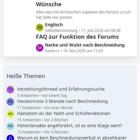
Wünsche
z
g
t
e
Alles was mit technischen Aspekten des Forums zu tun
e
hat, bitte hier posten.
B
L
Englisch
e
e
Selbstbestimmung
11. Juni 2026 um 08:38
i
FAQ zur Funktion des Forums
t
t
z
L
Narbe und Wulst nach Beschneidung
r
t
e
Xavierrz
14. Mai 2026 um 11:33
ä
e
t
g
B
z
e
e
t
i
Heiße Themen
e
t
B
r
e
Vorstellungsthread und Erfahrungssuche
ä
i
5 Antworten
Vor einem Tag
g
Hauteinrisse 3 Monate nach Beschneidung
t
e
r
11 Antworten
Vor einer Woche
Hämatom an der Naht und Schlaferektionen
ä
g
15 Antworten
Vor 2 Wochen
Patientenakte angefordert, ist es eine Klage wert?
e
15 Antworten
Vor 3 Wochen
Warum es kein Beschneidungsverbot in absehbarer