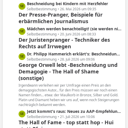
L
Beschneidung bei Kindern mit Herzfehler
e
e
Selbstbestimmung
26. Mai 2026 um 09:35
Der Presse-Pranger, Beispiele für
t
erbärmlichen Journalismus
z
t
L
Mädchen werden benachteiligt! (sie werden nicht beschnitten)
e
e
Selbstbestimmung
20. Juni 2026 um 08:33
B
Der Juristenpranger - Techniker des
t
e
Rechts auf Irrwegen
z
i
t
L
Dr. Philipp Hammerich erklärt's: Beschneidung hat keine Spätfolgen!
t
e
e
Selbstbestimmung
28. Juli 2026 um 09:06
r
B
George Orwell lebt -Beschneidung und
t
ä
e
Demagogie - The Hall of Shame
z
g
i
t
(sonstige)
e
t
e
Irgendwann verleihen wir per Umfrage einen Preis an den
r
B
demagogischsten Autor... für den Preis müssen wir noch einen
ä
e
Namen finden... etwa: der Maulkorb in Bronze, Silber und Gold.
g
i
Platin und Diamant heben wir uns auf, wenn noch Steigerungen
e
nachträglich bekannt werden.
t
r
L
Jetzt kommt's raus: Neues zu AAP-Empfehlung von 2012!
ä
e
Selbstbestimmung
21. Juli 2026 um 10:06
The Hall of Fame - top statt hop - Hui
g
t