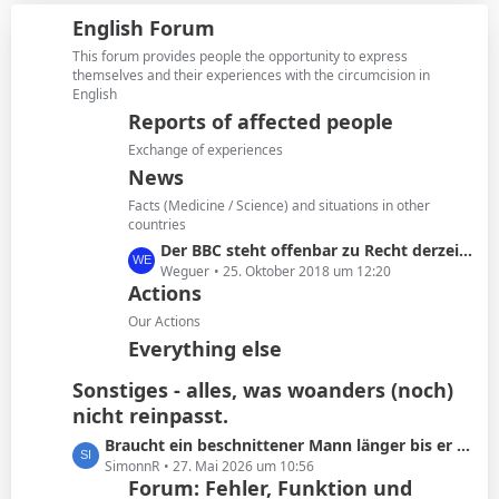
i
z
g
English Forum
t
t
e
r
e
This forum provides people the opportunity to express
ä
B
themselves and their experiences with the circumcision in
g
English
e
e
i
Reports of affected people
t
Exchange of experiences
r
News
ä
Facts (Medicine / Science) and situations in other
g
countries
e
L
Der BBC steht offenbar zu Recht derzeit in der Kritik
e
Weguer
25. Oktober 2018 um 12:20
Actions
t
z
Our Actions
t
Everything else
e
B
Sonstiges - alles, was woanders (noch)
e
nicht reinpasst.
i
L
Braucht ein beschnittener Mann länger bis er kommt oder ist das Schwachsinn?
t
e
SimonnR
27. Mai 2026 um 10:56
r
Forum: Fehler, Funktion und
t
ä